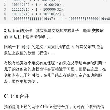
1
1000(8)  + 1 = 1001(9)  ;

2
10011(19) + 1 = 10100(20) ;

3
11111(31) + 1 = 100000(32);

4
10101(21) + 1 = 10110(22) ;

5
对应 trie 的操作，其实就是交换其左右儿子，顺着
交换后
的
边往下递归操作即可．
0
回顾一下
的定义：
指节点
到其父亲节点这
w[o]
w[o]
o
条边上数值的数量（权值）．
有没有感觉这个定义有点怪呢？如果在父亲结点存储到两个
儿子的这条边的边权也许会更接近于习惯．但是在这里，在
交换左右儿子的时候，在儿子结点存储到父亲这条边的距
离，显然更加方便．
01-trie 合并
指的是将上述的两个 01-trie 进行合并，同时合并维护的信