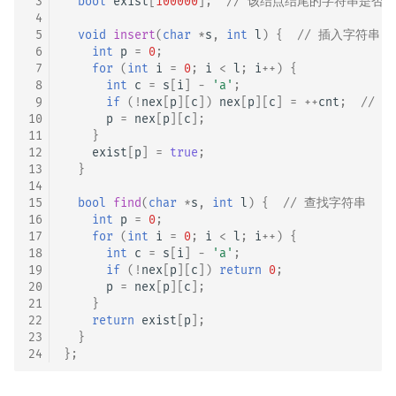
 3
bool
exist
[
100000
];
// 该结点结尾的字符串是否
矩阵树定理
Min_25 筛
 4
 5
void
insert
(
char
*
s
,
int
l
)
{
// 插入字符串
 6
int
p
=
0
;
LGV 引理
洲阁筛
 7
for
(
int
i
=
0
;
i
<
l
;
i
++
)
{
 8
int
c
=
s
[
i
]
-
'a'
;
最大团搜索算法
类欧几里德算法
 9
if
(
!
nex
[
p
][
c
])
nex
[
p
][
c
]
=
++
cnt
;
// 
10
p
=
nex
[
p
][
c
];
11
}
支配树
Meissel–Lehmer 算法
12
exist
[
p
]
=
true
;
13
}
14
图上随机游走
连分数
15
bool
find
(
char
*
s
,
int
l
)
{
// 查找字符串
16
int
p
=
0
;
Stern–Brocot 树与 Farey
17
for
(
int
i
=
0
;
i
<
l
;
i
++
)
{
18
int
c
=
s
[
i
]
-
'a'
;
19
if
(
!
nex
[
p
][
c
])
return
0
;
二次域
20
p
=
nex
[
p
][
c
];
21
}
Pell 方程
22
return
exist
[
p
];
23
}
24
};