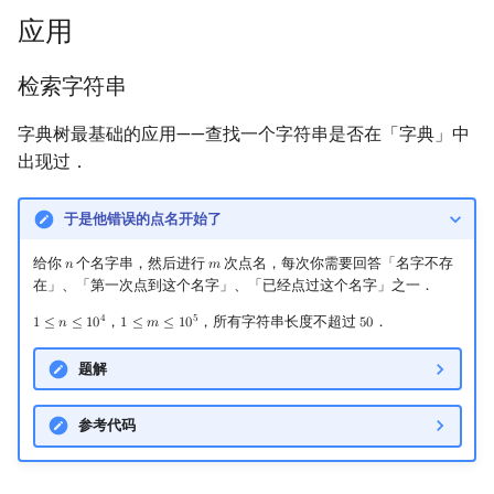
应用
检索字符串
字典树最基础的应用——查找一个字符串是否在「字典」中
出现过．
于是他错误的点名开始了
给你
个名字串，然后进行
次点名，每次你需要回答「名字不存
𝑛
𝑚
n
m
在」、「第一次点到这个名字」、「已经点过这个名字」之一．
4
5
，
，所有字符串长度不超过
．
1
≤
𝑛
≤
1
0
1
≤
𝑚
≤
1
0
5
0
1
≤
n
≤
10
4
1
≤
m
≤
10
5
50
题解
参考代码