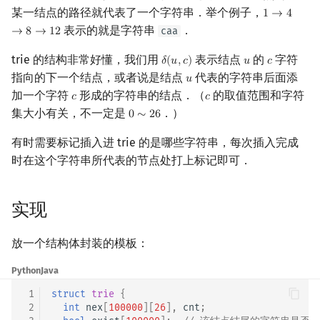
某一结点的路径就代表了一个字符串．举个例子，
1
→
4
1
→
4
→
8
→
1
概率论
可持久化数据结构
欧拉图
Kahan 求和
二次剩余
表示的就是字符串
．
caa
→
8
→
1
2
博弈论
树套树
哈密顿图
珂朵莉树/颜色段均摊
阶 & 原根
trie 的结构非常好懂，我们用
表示结点
的
字符
𝛿
(
𝑢
,
𝑐
)
𝑢
𝑐
δ
(
u
,
c
)
u
c
指向的下一个结点，或者说是结点
代表的字符串后面添
𝑢
u
数值算法
K-D Tree
二分图
空间优化简介
离散对数
加一个字符
形成的字符串的结点．（
的取值范围和字符
𝑐
𝑐
c
c
集大小有关，不一定是
．）
0
∼
2
6
0
∼
26
序理论
动态树
平面图
高次剩余 & 单位根
有时需要标记插入进 trie 的是哪些字符串，每次插入完成
杨氏矩阵
析合树
弦图
数论分块
时在这个字符串所代表的节点处打上标记即可．
拟阵
PQ 树
图的着色
狄利克雷卷积
实现
Berlekamp–Massey 算法
手指树
网络流
莫比乌斯反演
放一个结构体封装的模板：
霍夫曼树
图的匹配
杜教筛
Python
Java
 1
struct
trie
{
Prüfer 序列
Powerful Number 筛
 2
int
nex
[
100000
][
26
],
cnt
;