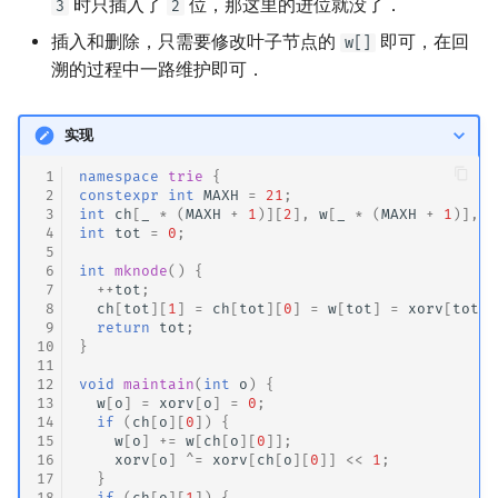
时只插入了
位，那这里的进位就没了．
3
2
插入和删除，只需要修改叶子节点的
即可，在回
w[]
溯的过程中一路维护即可．
实现
 1
namespace
trie
{
 2
constexpr
int
MAXH
=
21
;
 3
int
ch
[
_
*
(
MAXH
+
1
)][
2
],
w
[
_
*
(
MAXH
+
1
)],
x
 4
int
tot
=
0
;
 5
 6
int
mknode
()
{
 7
++
tot
;
 8
ch
[
tot
][
1
]
=
ch
[
tot
][
0
]
=
w
[
tot
]
=
xorv
[
tot
]
 9
return
tot
;
10
}
11
12
void
maintain
(
int
o
)
{
13
w
[
o
]
=
xorv
[
o
]
=
0
;
14
if
(
ch
[
o
][
0
])
{
15
w
[
o
]
+=
w
[
ch
[
o
][
0
]];
16
xorv
[
o
]
^=
xorv
[
ch
[
o
][
0
]]
<<
1
;
17
}
18
if
(
ch
[
o
][
1
])
{