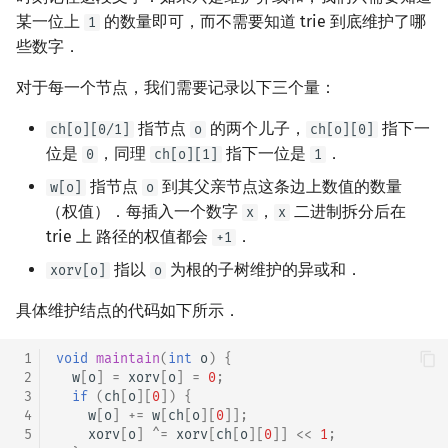
某一位上
的数量即可，而不需要知道 trie 到底维护了哪
1
些数字．
对于每一个节点，我们需要记录以下三个量：
指节点
的两个儿子，
指下一
ch[o][0/1]
o
ch[o][0]
位是
，同理
指下一位是
．
0
ch[o][1]
1
指节点
到其父亲节点这条边上数值的数量
w[o]
o
（权值）．每插入一个数字
，
二进制拆分后在
x
x
trie 上 路径的权值都会
．
+1
指以
为根的子树维护的异或和．
xorv[o]
o
具体维护结点的代码如下所示．
 1
void
maintain
(
int
o
)
{
 2
w
[
o
]
=
xorv
[
o
]
=
0
;
 3
if
(
ch
[
o
][
0
])
{
 4
w
[
o
]
+=
w
[
ch
[
o
][
0
]];
 5
xorv
[
o
]
^=
xorv
[
ch
[
o
][
0
]]
<<
1
;