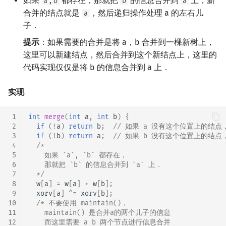
如果
,
都存在，那就把
的信息合并到
上，新
a
b
b
a
合并的结点就是
，然后递归操作处理 a 的左右儿
a
子．
提示
：如果需要的合并是将 a，b 合并到一棵新树上，
这里可以新建结点，然后合并到这个新结点上，这里的
代码实现仅仅是将 b 的信息合并到 a 上．
实现
 1
int
merge
(
int
a
,
int
b
)
{
 2
if
(
!
a
)
return
b
;
// 如果 a 没有这个位置上的结点
 3
if
(
!
b
)
return
a
;
// 如果 b 没有这个位置上的结点
 4
/*
 5
    如果 `a`, `b` 都存在，
 6
    那就把 `b` 的信息合并到 `a` 上．
 7
  */
 8
w
[
a
]
=
w
[
a
]
+
w
[
b
];
 9
xorv
[
a
]
^=
xorv
[
b
];
10
/* 不要使用 maintain()，
11
    maintain() 是合并a的两个儿子的信息
12
    而这里需要 a b 两个节点进行信息合并