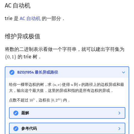
AC 自动机
trie 是
AC 自动机
的一部分．
维护异或极值
将数的二进制表示看做一个字符串，就可以建出字符集为
的 trie 树．
{
0
,
1
}
{
0
,
1
}
BZOJ1954 最长异或路径
给你一棵带边权的树，求
使得
到
的路径上的边权异或和最
(
𝑢
,
𝑣
)
𝑢
𝑣
(
u
,
v
)
u
v
大，输出这个最大值．这里的异或和指的是所有边权的异或．
5
点数不超过
，边权在
内．
3
1
1
0
[
0
,
2
)
10
5
[
0
,
2
31
)
题解
参考代码