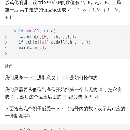
形式化的讲，设 trie 中维护的数值有
, 全局
𝑉
,
𝑉
,
𝑉
…
𝑉
V
1
,
V
2
,
V
3
…
V
n
1
2
3
𝑛
加一后 其中维护的值应该变成
𝑉
+
1
,
𝑉
+
1
,
𝑉
+
1
…
𝑉
V
1
+
1
,
V
2
+
1
,
V
3
+
1
…
V
n
+
1
1
2
3
𝑛
+
1
1
void
addall
(
int
o
)
{
2
swap
(
ch
[
o
][
0
],
ch
[
o
][
1
]);
3
if
(
ch
[
o
][
0
])
addall
(
ch
[
o
][
0
]);
4
maintain
(
o
);
5
}
过程
我们思考一下二进制意义下
是如何操作的．
+1
我们只需要从低位到高位开始找第一个出现的
，把它变
0
成
，然后这个位置后面的
都变成
即可．
1
1
0
下面给出几个例子感受一下：（括号内的数字表示其对应的
十进制数字）