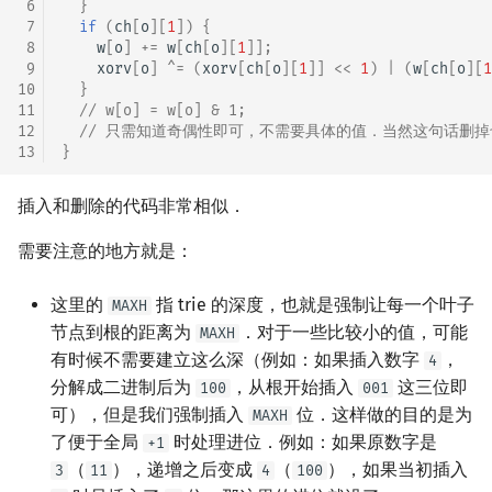
 6
}
 7
if
(
ch
[
o
][
1
])
{
 8
w
[
o
]
+=
w
[
ch
[
o
][
1
]];
 9
xorv
[
o
]
^=
(
xorv
[
ch
[
o
][
1
]]
<<
1
)
|
(
w
[
ch
[
o
][
1
10
}
11
// w[o] = w[o] & 1;
12
// 只需知道奇偶性即可，不需要具体的值．当然这句话删
13
}
插入和删除的代码非常相似．
需要注意的地方就是：
这里的
指 trie 的深度，也就是强制让每一个叶子
MAXH
节点到根的距离为
．对于一些比较小的值，可能
MAXH
有时候不需要建立这么深（例如：如果插入数字
，
4
分解成二进制后为
，从根开始插入
这三位即
100
001
可），但是我们强制插入
位．这样做的目的是为
MAXH
了便于全局
时处理进位．例如：如果原数字是
+1
（
），递增之后变成
（
），如果当初插入
3
11
4
100