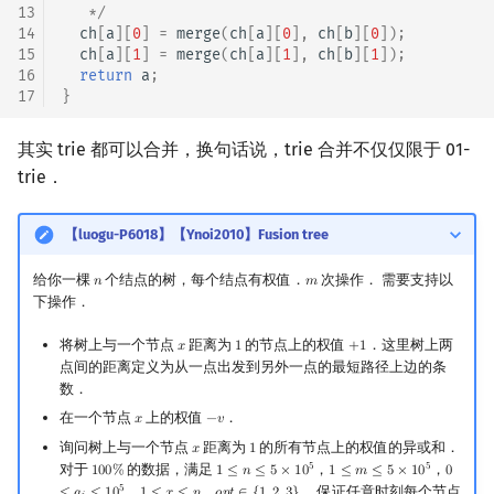
13
   */
14
ch
[
a
][
0
]
=
merge
(
ch
[
a
][
0
],
ch
[
b
][
0
]);
15
ch
[
a
][
1
]
=
merge
(
ch
[
a
][
1
],
ch
[
b
][
1
]);
16
return
a
;
17
}
其实 trie 都可以合并，换句话说，trie 合并不仅仅限于 01-
trie．
【luogu-P6018】【Ynoi2010】Fusion tree
给你一棵
个结点的树，每个结点有权值．
次操作． 需要支持以
𝑛
𝑚
n
m
下操作．
将树上与一个节点
距离为
的节点上的权值
．这里树上两
𝑥
1
+
1
x
1
+
1
点间的距离定义为从一点出发到另外一点的最短路径上边的条
数．
在一个节点
上的权值
．
𝑥
−
𝑣
x
−
v
询问树上与一个节点
距离为
的所有节点上的权值的异或和．
𝑥
1
x
1
5
5
对于
的数据，满足
，
，
1
0
0
%
1
≤
𝑛
≤
5
×
1
0
1
≤
𝑚
≤
5
×
1
0
0
100
%
1
≤
n
≤
5
×
10
5
1
≤
m
≤
5
×
10
5
0
≤
a
i
≤
10
5
，
，
． 保证任意时刻每个节点