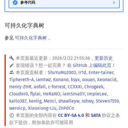
参考代码
可持久化字典树
参见
可持久化字典树
．
本页面最近更新：
2026/2/22 21:55:38
，
更新历史
发现错误？想一起完善？
在 GitHub 上编辑此页！
本页面贡献者：
ShuYuMo2003
,
Ir1d
,
Enter-tainer
,
Tiphereth-A
,
iamtwz
,
Konano
,
ksyx
,
ouuan
,
Xeonacid
,
Henry-ZHR
,
aofall
,
c-forrest
,
CCXXXI
,
Chrogeek
,
Clouder0
,
flylai
,
HeRaNO
,
iamSmallY
,
ImpleLee
,
kaito387
,
kenlig
,
Menci
,
shawlleyw
,
sshwy
,
Steven7559
,
weroicp
,
Xiaoxiong-Liu
,
ZnPdCo
本页面的全部内容在
CC BY-SA 4.0
和
SATA
协议之条
款下提供，附加条款亦可能应用