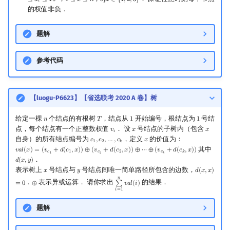
≤
𝑎
≤
1
0
1
≤
𝑥
≤
𝑛
𝑜
𝑝
𝑡
∈
{
1
,
2
,
3
}
1
≤
x
≤
n
o
p
t
∈
{
1
,
2
,
3
}
𝑖
的权值非负．
题解
参考代码
【luogu-P6623】【省选联考 2020 A 卷】树
给定一棵
个结点的有根树
，结点从
开始编号，根结点为
号结
𝑛
𝑇
1
1
n
T
1
1
点，每个结点有一个正整数权值
． 设
号结点的子树内（包含
𝑣
𝑥
𝑥
v
i
x
x
𝑖
自身）的所有结点编号为
，定义
的价值为：
𝑐
,
𝑐
,
…
,
𝑐
𝑥
c
1
,
c
2
,
…
,
c
k
x
1
2
𝑘
其中
𝑣
𝑎
𝑙
(
𝑥
)
=
(
𝑣
+
𝑑
(
𝑐
,
𝑥
)
)
⊕
(
𝑣
+
𝑑
(
𝑐
,
𝑥
)
)
⊕
⋯
⊕
(
𝑣
+
𝑑
(
𝑐
,
𝑥
)
)
v
a
l
(
x
)
=
(
v
c
1
+
d
(
c
1
,
x
)
)
⊕
(
v
c
2
+
d
(
c
2
,
x
)
)
⊕
⋯
⊕
(
v
c
k
+
d
(
c
k
,
x
)
)
𝑐
1
𝑐
2
𝑐
𝑘
1
2
𝑘
．
𝑑
(
𝑥
,
𝑦
)
d
(
x
,
y
)
表示树上
号结点与
号结点间唯一简单路径所包含的边数，
𝑥
𝑦
𝑑
(
𝑥
,
𝑥
)
x
y
d
(
x
,
x
)
=
0
𝑛
．
表示异或运算． 请你求出
的结果．
=
0
⊕
∑
𝑣
𝑎
𝑙
(
𝑖
)
⊕
∑
i
=
1
n
v
a
l
(
i
)
𝑖
=
1
题解