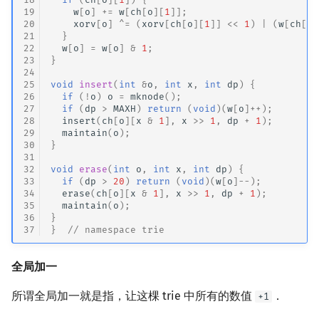
19
w
[
o
]
+=
w
[
ch
[
o
][
1
]];
20
xorv
[
o
]
^=
(
xorv
[
ch
[
o
][
1
]]
<<
1
)
|
(
w
[
ch
[
o
]
21
}
22
w
[
o
]
=
w
[
o
]
&
1
;
23
}
24
25
void
insert
(
int
&
o
,
int
x
,
int
dp
)
{
26
if
(
!
o
)
o
=
mknode
();
27
if
(
dp
>
MAXH
)
return
(
void
)(
w
[
o
]
++
);
28
insert
(
ch
[
o
][
x
&
1
],
x
>>
1
,
dp
+
1
);
29
maintain
(
o
);
30
}
31
32
void
erase
(
int
o
,
int
x
,
int
dp
)
{
33
if
(
dp
>
20
)
return
(
void
)(
w
[
o
]
--
);
34
erase
(
ch
[
o
][
x
&
1
],
x
>>
1
,
dp
+
1
);
35
maintain
(
o
);
36
}
37
}
// namespace trie
全局加一
所谓全局加一就是指，让这棵 trie 中所有的数值
．
+1