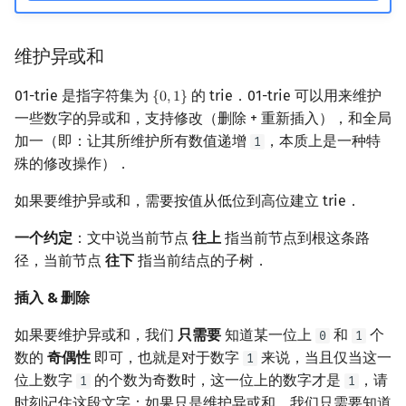
维护异或和
01-trie 是指字符集为
的 trie．01-trie 可以用来维护
{
0
,
1
}
{
0
,
1
}
一些数字的异或和，支持修改（删除 + 重新插入），和全局
加一（即：让其所维护所有数值递增
，本质上是一种特
1
殊的修改操作）．
如果要维护异或和，需要按值从低位到高位建立 trie．
一个约定
：文中说当前节点
往上
指当前节点到根这条路
径，当前节点
往下
指当前结点的子树．
插入 & 删除
如果要维护异或和，我们
只需要
知道某一位上
和
个
0
1
数的
奇偶性
即可，也就是对于数字
来说，当且仅当这一
1
位上数字
的个数为奇数时，这一位上的数字才是
，请
1
1
时刻记住这段文字：如果只是维护异或和，我们只需要知道