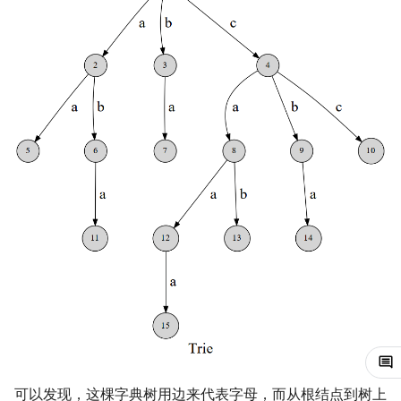
镜像站列表
Special Judge
Java 速成
前缀和 & 差分
IDA*
状压 DP
置换和排列
块状数据结构
拓扑排序
扫描线
有限状态自动机
维护异或和
Dev-C++
文件操作
Lambda 表达式
归并排序
裴蜀定理 & 一次不定方程
多项式多点求值|快速插值
贝尔数
线性基
AVL 树
虚树
致谢
Testlib
Java 进阶
二分
回溯法
数位 DP
弧度制与坐标系
单调栈
最短路问题
旋转卡壳
计算理论基础
插入 & 删除
CLion
pb_ds
堆排序
费马小定理 & 欧拉定理
多项式初等函数
伯努利数
线性映射
红黑树
树分治
Polygon
倍增
Dancing Links
插头 DP
复数
单调队列
生成树问题
半平面交
字节顺序
全局加一
Geany
编译优化
桶排序
模逆元
常系数齐次线性递推
Entringer Number
特征多项式
左偏红黑树
动态树分治
OJ 工具
构造
Alpha–Beta 剪枝
计数 DP
数论
ST 表
斯坦纳树
平面最近点对
约瑟夫问题
过程
Xcode
希尔排序
线性同余方程
多项式平移|连续点值平移
Eulerian Number
对角化
AA 树
AHU 算法
LaTeX 入门
优化
动态 DP
多项式与生成函数
树状数组
拆点
随机增量法
表达式求值
01-trie 合并
GUIDE
锦标赛排序
中国剩余定理
符号化方法
分拆数
Jordan标准型
树哈希
Git
概率 DP
组合数学
线段树
连通性相关
反演变换
在一台机器上规划任务
过程
Sublime Text
Tim 排序
升幂引理
Lagrange 反演
范德蒙德卷积
树上随机游走
DP 套 DP
线性代数
划分树
环计数问题
计算几何杂项
主元素问题
实现
CP Editor
排序相关 STL
阶乘取模
形式幂级数复合|复合逆
Pólya 计数
DP 优化
线性规划
二叉搜索树 & 平衡树
最小环
Garsia–Wachs 算法
可持久化字典树
Code::Blocks
排序应用
卢卡斯定理
普通生成函数
图论计数
其它 DP 方法
抽象代数
跳表
2-SAT
15-puzzle
同余方程
指数生成函数
可以发现，这棵字典树用边来代表字母，而从根结点到树上