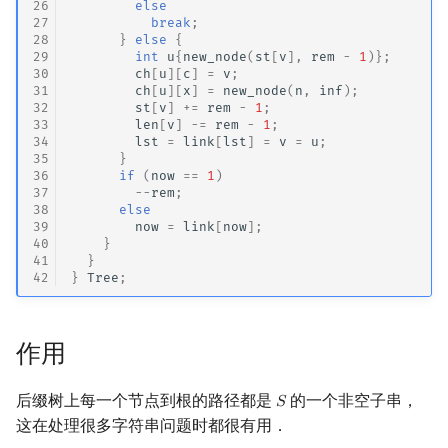
26
else
27
break
;
28
}
else
{
29
int
u
{
new_node
(
st
[
v
],
rem
-
1
)};
30
ch
[
u
][
c
]
=
v
;
31
ch
[
u
][
x
]
=
new_node
(
n
,
inf
);
32
st
[
v
]
+=
rem
-
1
;
33
len
[
v
]
-=
rem
-
1
;
34
lst
=
link
[
lst
]
=
v
=
u
;
35
}
36
if
(
now
==
1
)
37
--
rem
;
38
else
39
now
=
link
[
now
];
40
}
41
}
42
}
Tree
;
作用
后缀树上每一个节点到根的路径都是
的一个非空子串，
𝑆
S
这在处理很多字符串问题时都很有用．