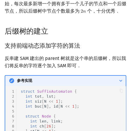
始，每次最多新增一个拥有多于一个儿子的节点和一个后缀
矩阵树定理
Min_25 筛
节点，所以后缀树中节点个数最多为
个，十分优秀．
2
𝑛
2
n
LGV 引理
洲阁筛
后缀树的建立
最大团搜索算法
类欧几里德算法
支持前端动态添加字符的算法
支配树
Meissel–Lehmer 算法
反串建 SAM 建出的 parent 树就是这个串的后缀树，所以我
图上随机游走
连分数
们将反串的字符逐个加入 SAM 即可．
Stern–Brocot 树与 Farey
参考实现
二次域
 1
struct
SuffixAutomaton
{
 2
int
tot
,
lst
;
 3
int
siz
[
N
<<
1
];
Pell 方程
 4
int
buc
[
N
],
id
[
N
<<
1
];
 5
 6
struct
Node
{
 7
int
len
,
link
;
 8
int
ch
[
26
];