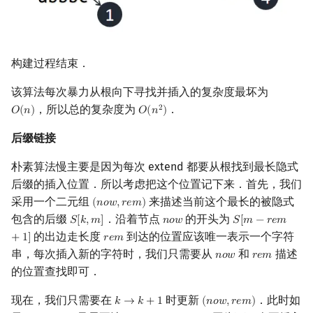
构建过程结束．
该算法每次暴力从根向下寻找并插入的复杂度最坏为
，所以总的复杂度为
．
2
𝑂
(
𝑛
)
𝑂
(
𝑛
)
O
(
n
)
O
(
n
2
)
后缀链接
朴素算法慢主要是因为每次 extend 都要从根找到最长隐式
后缀的插入位置．所以考虑把这个位置记下来．首先，我们
采用一个二元组
来描述当前这个最长的被隐式
(
𝑛
𝑜
𝑤
,
𝑟
𝑒
𝑚
)
(
n
o
w
,
r
e
m
)
包含的后缀
．沿着节点
的开头为
𝑆
[
𝑘
,
𝑚
]
𝑛
𝑜
𝑤
𝑆
[
𝑚
−
𝑟
𝑒
𝑚
S
[
k
,
m
]
n
o
w
S
[
m
−
r
e
m
+
1
]
的出边走长度
到达的位置应该唯一表示一个字符
+
1
]
𝑟
𝑒
𝑚
r
e
m
串，每次插入新的字符时，我们只需要从
和
描述
𝑛
𝑜
𝑤
𝑟
𝑒
𝑚
n
o
w
r
e
m
的位置查找即可．
现在，我们只需要在
时更新
．此时如
𝑘
→
𝑘
+
1
(
𝑛
𝑜
𝑤
,
𝑟
𝑒
𝑚
)
k
→
k
+
1
(
n
o
w
,
r
e
m
)