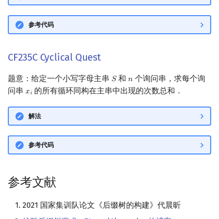
参考代码
CF235C Cyclical Quest
题意：给定一个小写字母主串
和
个询问串，求每个询
𝑆
𝑛
S
n
问串
的所有循环同构在主串中出现的次数总和．
𝑥
x
i
𝑖
解法
参考代码
参考文献
2021 国家集训队论文《后缀树的构建》代晨昕