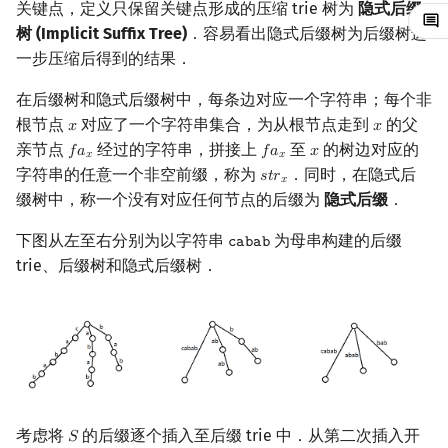
关键点，定义只保留关键点形成的压缩 trie 树为
隐式后缀
概率论
可持久化数据结构
欧拉图
Kahan 求和
二次剩余
树 (Implicit Suffix Tree)
．容易看出隐式后缀树为后缀树进
一步压缩后得到的结果．
博弈论
树套树
哈密顿图
珂朵莉树/颜色段均摊
阶 & 原根
在后缀树和隐式后缀树中，每条边对应一个字符串；每个非
数值算法
K-D Tree
二分图
空间优化简介
离散对数
根节点
对应了一个字符串集合，为从根节点走到
的父
𝑥
𝑥
x
x
亲节点
经过的字符串，拼接上
至
的树边对应的
𝑓
𝑎
𝑓
𝑎
𝑥
f
a
x
f
a
x
x
𝑥
𝑥
序理论
动态树
平面图
高次剩余 & 单位根
字符串的任意一个非空前缀，称为
．同时，在隐式后
𝑠
𝑡
𝑟
s
t
r
x
𝑥
缀树中，称一个没有对应任何节点的后缀为
隐式后缀
．
杨氏矩阵
析合树
弦图
数论分块
下图从左至右分别为以字符串
为母串构建的后缀
𝚌
𝚊
𝚋
𝚊
𝚋
cabab
trie、后缀树和隐式后缀树．
拟阵
PQ 树
图的着色
狄利克雷卷积
Berlekamp–Massey 算法
手指树
网络流
莫比乌斯反演
霍夫曼树
图的匹配
杜教筛
Prüfer 序列
Powerful Number 筛
考虑将
的后缀逐个插入至后缀 trie 中．从第二次插入开
𝑆
S