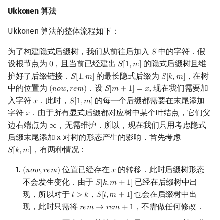
Ukkonen 算法
Ukkonen 算法的整体流程如下：
为了构建隐式后缀树，我们从前往后加入
中的字符．假
𝑆
S
设根节点为
，且当前已经建出
的隐式后缀树且维
0
𝑆
[
1
,
𝑚
]
0
S
[
1
,
m
]
护好了后缀链接．
的最长隐式后缀为
，在树
𝑆
[
1
,
𝑚
]
𝑆
[
𝑘
,
𝑚
]
S
[
1
,
m
]
S
[
k
,
m
]
中的位置为
．设
, 现在我们需要加
(
𝑛
𝑜
𝑤
,
𝑟
𝑒
𝑚
)
𝑆
[
𝑚
+
1
]
=
𝑥
(
n
o
w
,
r
e
m
)
S
[
m
+
1
]
=
x
入字符
．此时，
的每一个后缀都需要在末尾添加
𝑥
𝑆
[
1
,
𝑚
]
x
S
[
1
,
m
]
字符
．由于所有显式后缀都对应树中某个叶结点，它们父
𝑥
x
边右端点为
，无需维护．所以，现在我们只用考虑隐式
∞
∞
后缀末尾添加 x 对树的形态产生的影响．首先考虑
，有两种情况：
𝑆
[
𝑘
,
𝑚
]
S
[
k
,
m
]
位置已经存在
的转移．此时后缀树形态
(
𝑛
𝑜
𝑤
,
𝑟
𝑒
𝑚
)
𝑥
(
n
o
w
,
r
e
m
)
x
不会发生变化．由于
已经在后缀树中出
𝑆
[
𝑘
,
𝑚
+
1
]
S
[
k
,
m
+
1
]
现，所以对于
，
也会在后缀树中出
𝑙
>
𝑘
𝑆
[
𝑙
,
𝑚
+
1
]
l
>
k
S
[
l
,
m
+
1
]
现，此时只需将
，不需做任何修改．
𝑟
𝑒
𝑚
→
𝑟
𝑒
𝑚
+
1
r
e
m
→
r
e
m
+
1