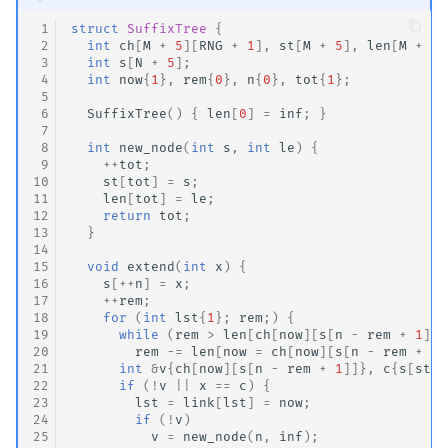
 1
struct
SuffixTree
{
 2
int
ch
[
M
+
5
][
RNG
+
1
],
st
[
M
+
5
],
len
[
M
+
5
]
 3
int
s
[
N
+
5
];
 4
int
now
{
1
},
rem
{
0
},
n
{
0
},
tot
{
1
};
 5
 6
SuffixTree
()
{
len
[
0
]
=
inf
;
}
 7
 8
int
new_node
(
int
s
,
int
le
)
{
 9
++
tot
;
10
st
[
tot
]
=
s
;
11
len
[
tot
]
=
le
;
12
return
tot
;
13
}
14
15
void
extend
(
int
x
)
{
16
s
[
++
n
]
=
x
;
17
++
rem
;
18
for
(
int
lst
{
1
};
rem
;)
{
19
while
(
rem
>
len
[
ch
[
now
][
s
[
n
-
rem
+
1
]]]
20
rem
-=
len
[
now
=
ch
[
now
][
s
[
n
-
rem
+
1
]
21
int
&
v
{
ch
[
now
][
s
[
n
-
rem
+
1
]]},
c
{
s
[
st
[
v
22
if
(
!
v
||
x
==
c
)
{
23
lst
=
link
[
lst
]
=
now
;
24
if
(
!
v
)
25
v
=
new_node
(
n
,
inf
);