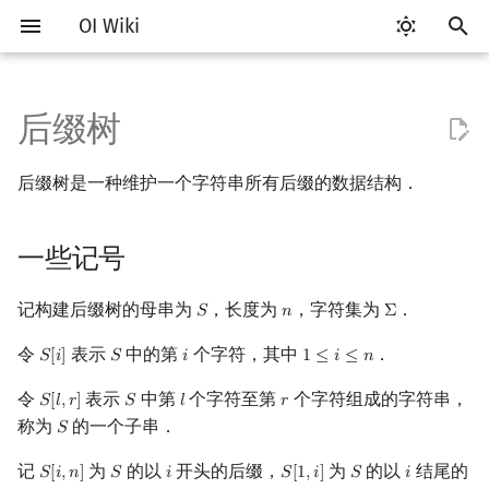
OI Wiki
键
入
后缀树
Getting Started
比赛相关简介
工具软件简介
语言基础简介
算法基础简介
搜索部分简介
动态规划部分简介
后缀数组简介
一些记号
数学部分简介
数据结构部分简介
图论部分简介
计算几何部分简介
杂项简介
RMQ
OI 赛事与赛制
题型概述
读入、输出优化
Vim
评测工具简介
Testlib 简介
Hello, World!
C++ 标准库简介
类
复杂度简介
排序简介
DP 优化简介
数字系统简介
数论基础
多项式与生成函数简介
排列组合
线性代数简介
线性规划基础
基本概念
基本概念
博弈论简介
插值
并查集
堆简介
分块思想
线段树基础
二叉搜索树 & 平衡树
可持久化数据结构简介
线段树套线段树
Link Cut Tree
树基础
最短路
最小生成树
强连通分量
网络流简介
图匹配
离线算法简介
随机函数
以
后缀树是一种维护一个字符串所有后缀的数据结构．
开
关于本项目
赛事
代码编辑工具
C++ 基础
复杂度
DFS（搜索）
动态规划基础
最优原地后缀排序算法
定义
布尔代数
栈
图论相关概念
二维计算几何基础
离散化
并查集应用
ICPC/CCPC 赛事与赛制
交互题
分段打表
Emacs
Arbiter
通用
C++ 语法基础
STL 容器
命名空间
均摊复杂度
选择排序
单调队列/单调栈优化
进位制
模算术简介
代数基本定理
抽屉原理
向量
单纯形法
群论
条件概率与独立性
公平组合游戏
数值积分
并查集复杂度
二叉堆
块状数组
线段树合并 & 分裂
Treap
可持久化线段树
平衡树套线段树
全局平衡二叉树
树的直径
差分约束
最小树形图
双连通分量
最大流
二分图最大匹配
CDQ 分治
随机化技巧
始
一些记号
如何参与
题型
评测工具
C++ 标准库
枚举
BFS（搜索）
记忆化搜索
后缀树的建立
数字系统
队列
图的存储
三维计算几何基础
双指针
括号序列
常见错误
VS Code
Cena
Generator
变量
STL 算法
值类别
冒泡排序
斜率优化
平衡三进制
素数
快速傅里叶变换
容斥原理
内积和外积
环论
随机变量
零和游戏
高斯消元
配对堆
块状链表
李超线段树
Splay 树
可持久化块状数组
线段树套平衡树
Euler Tour Tree
树的中心
k 短路
最小直径生成树
割点和桥
最小割
二分图最大权匹配
整体二分
爬山算法
搜
OI Wiki 不是什么
学习路线
命令行
C++ 进阶
模拟
双向搜索
背包 DP
位操作
链表
DFS（图论）
距离
离线算法
线段树与离线询问
支持前端动态添加字符的算
常见技巧
Atom
CCR Plus
Validator
运算
bitset
重载运算符
插入排序
四边形不等式优化
格雷码
最大公约数
快速数论变换
斐波那契数列
矩阵
域论
随机变量的数字特征
非公平组合游戏
牛顿迭代法
左偏树
树分块
猫树
WBLT
可持久化平衡树
树状数组套权值线段树
Top Tree
树的重心
同余最短路
圆方树
费用流
一般图最大匹配
莫队算法
模拟退火
索
记构建后缀树的母串为
，长度为
，字符集为
．
𝑆
𝑛
Σ
S
n
Σ
法
令
表示
中的第
个字符，其中
．
𝑆
[
𝑖
]
𝑆
𝑖
1
≤
𝑖
≤
𝑛
S
[
i
]
S
i
1
≤
i
≤
n
格式手册
学习资源
命令行编译与调试
C++ 与其他常用语言的区别
递归 & 分治
启发式搜索
区间 DP
二进制集合操作
哈希表
BFS（图论）
Pick 定理
分数规划
Eclipse
Lemon
Interactor
流程控制语句
string
引用
计数排序
Slope Trick 优化
欧拉函数
快速沃尔什变换
错位排列
初等变换
Schreier–Sims 算法
概率不等式
Sqrt Tree
区间最值操作 & 区间历史
替罪羊树
可持久化字典树
分块套树状数组
最近公共祖先
点/边连通度
上下界网络流
一般图最大权匹配
支持后端动态添加字符的算
值
令
表示
中第
个字符至第
个字符组成的字符串，
𝑆
[
𝑙
,
𝑟
]
𝑆
𝑙
𝑟
S
[
l
,
r
]
S
l
r
法
数学符号表
技巧
编译器
Pascal 转 C++ 急救
贪心
A*
DAG 上的 DP
高精度计算
并查集
树上问题
三角剖分
随机化
Notepad++
Checker
高级数据类型
pair
常量
基数排序
WQS 二分
筛法
Chirp Z 变换
卡特兰数
行列式
笛卡尔树
可持久化可并堆
树链剖分
Stoer–Wagner 算法
稳定匹配
称为
的一个子串．
𝑆
S
Kinetic Tournament Tree
朴素算法
F.A.Q.
出题
WSL (Windows 10)
Python 速成
排序
迭代加深搜索
树形 DP
快速幂
堆
有向无环图
凸包
悬线法
Kate
函数
新版 C++ 特性
快速排序
状态设计优化
分解质因数
多项式牛顿迭代
斯特林数
线性空间
Size Balanced Tree
树上启发式合并
记
为
的以
开头的后缀，
为
的以
结尾的
𝑆
[
𝑖
,
𝑛
]
𝑆
𝑖
𝑆
[
1
,
𝑖
]
𝑆
𝑖
S
[
i
,
n
]
S
i
S
[
1
,
i
]
S
i