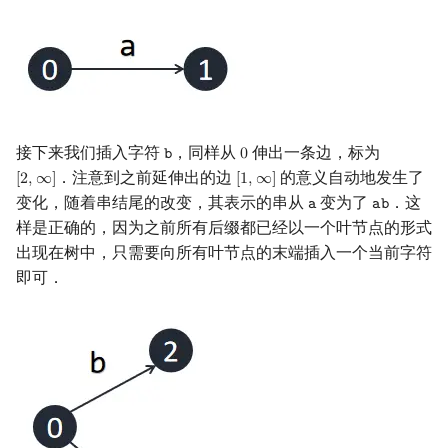
接下来我们插入字符
，同样从
伸出一条边，标为
𝚋
0
b
0
．注意到之前延伸出的边
的意义自动地发生了
[
2
,
∞
]
[
1
,
∞
]
[
2
,
∞
]
[
1
,
∞
]
变化，随着串结尾的改变，其表示的串从
变为了
．这
𝚊
𝚊
𝚋
a
ab
样是正确的，因为之前所有后缀都已经以一个叶节点的形式
出现在树中，只需要向所有叶节点的末端插入一个当前字符
即可．