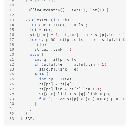
 9
}
st
[
N
<<
1
];
10
11
SuffixAutomaton
()
:
tot
(
1
),
lst
(
1
)
{}
12
13
void
extend
(
int
ch
)
{
14
int
cur
=
++
tot
,
p
=
lst
;
15
lst
=
cur
;
16
siz
[
cur
]
=
1
,
st
[
cur
].
len
=
st
[
p
].
len
+
1
;
17
for
(;
p
&&
!
st
[
p
].
ch
[
ch
];
p
=
st
[
p
].
link
)
18
if
(
!
p
)
19
st
[
cur
].
link
=
1
;
20
else
{
21
int
q
=
st
[
p
].
ch
[
ch
];
22
if
(
st
[
q
].
len
==
st
[
p
].
len
+
1
)
23
st
[
cur
].
link
=
q
;
24
else
{
25
int
pp
=
++
tot
;
26
st
[
pp
]
=
st
[
q
];
27
st
[
pp
].
len
=
st
[
p
].
len
+
1
;
28
st
[
cur
].
link
=
st
[
q
].
link
=
pp
;
29
for
(;
p
&&
st
[
p
].
ch
[
ch
]
==
q
;
p
=
st
[
p
30
}
31
}
32
}
33
}
SAM
;