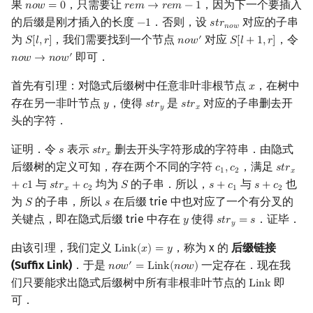
果
，只需要让
，因为下一个要插入
𝑛
𝑜
𝑤
=
0
𝑟
𝑒
𝑚
→
𝑟
𝑒
𝑚
−
1
n
o
w
=
0
r
e
m
→
r
e
m
−
1
的后缀是刚才插入的长度
．否则，设
对应的子串
−
1
𝑠
𝑡
𝑟
−
1
s
t
r
n
o
w
𝑛
𝑜
𝑤
为
，我们需要找到一个节点
对应
，令
′
𝑆
[
𝑙
,
𝑟
]
𝑛
𝑜
𝑤
𝑆
[
𝑙
+
1
,
𝑟
]
S
[
l
,
r
]
n
o
w
′
S
[
l
+
1
,
r
]
即可．
′
𝑛
𝑜
𝑤
→
𝑛
𝑜
𝑤
n
o
w
→
n
o
w
′
首先有引理：对隐式后缀树中任意非叶非根节点
，在树中
𝑥
x
存在另一非叶节点
，使得
是
对应的子串删去开
𝑦
𝑠
𝑡
𝑟
𝑠
𝑡
𝑟
y
s
t
r
y
s
t
r
x
𝑦
𝑥
头的字符．
证明．令
表示
删去开头字符形成的字符串．由隐式
𝑠
𝑠
𝑡
𝑟
s
s
t
r
x
𝑥
后缀树的定义可知，存在两个不同的字符
，满足
𝑐
,
𝑐
𝑠
𝑡
𝑟
c
1
,
c
2
s
t
r
x
+
c
1
1
2
𝑥
与
均为
的子串．所以，
与
也
+
𝑐
1
𝑠
𝑡
𝑟
+
𝑐
𝑆
𝑠
+
𝑐
𝑠
+
𝑐
s
t
r
x
+
c
2
S
s
+
c
1
s
+
c
2
𝑥
2
1
2
为
的子串，所以
在后缀 trie 中也对应了一个有分叉的
𝑆
𝑠
S
s
关键点，即在隐式后缀 trie 中存在
使得
．证毕．
𝑦
𝑠
𝑡
𝑟
=
𝑠
y
s
t
r
y
=
s
𝑦
由该引理，我们定义
，称为 x 的
后缀链接
L
i
n
k
(
𝑥
)
=
𝑦
Link
(
x
)
=
y
(Suffix Link)
．于是
一定存在．现在我
′
𝑛
𝑜
𝑤
=
L
i
n
k
(
𝑛
𝑜
𝑤
)
n
o
w
′
=
Link
(
n
o
w
)
们只要能求出隐式后缀树中所有非根非叶节点的
即
L
i
n
k
Link
可．