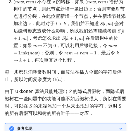
不存在
的转移．如果
恰好为
(
𝑛
𝑜
𝑤
,
𝑟
𝑒
𝑚
)
𝑥
(
𝑛
𝑜
𝑤
,
𝑟
𝑒
𝑚
)
(
n
o
w
,
r
e
m
)
x
(
n
o
w
,
r
e
m
)
树中的节点，则此节点新增一条出边
；否则需要对节
𝑥
x
点进行分裂，在此位置新增一个节点，并在新增节处添
加出边
．此时对于
，我们并不知道
会对
𝑥
𝑙
>
𝑘
𝑆
[
𝑙
,
𝑚
]
x
l
>
k
S
[
l
,
m
]
后缀树形态造成什么影响，所以我们还需继续考虑
𝑆
[
𝑘
S
[
k
+
1
,
．考虑怎么求出
在后缀树中的位
+
1
,
𝑚
]
𝑆
[
𝑘
+
1
,
𝑚
]
S
[
k
+
1
,
m
]
置：如果
不为
，可以利用后缀链接，令
𝑛
𝑜
𝑤
0
𝑛
𝑜
𝑤
n
o
w
0
n
o
w
=
Link
(
；否则，令
．最后令
=
L
i
n
k
(
𝑛
𝑜
𝑤
)
𝑟
𝑒
𝑚
→
𝑟
𝑒
𝑚
−
1
𝑘
r
e
m
→
r
e
m
−
1
k
→
k
+
1
，再次重复这个过程．
→
𝑘
+
1
每一步都只消耗常数时间，而算法在插入全部的字符后停
止，所以时间复杂度为
．
𝑂
(
𝑛
)
O
(
n
)
由于 Ukkonen 算法只能处理出
的隐式后缀树，而隐式后
𝑆
S
缀树在一些问题中的功能可能不如后缀树强大，所以在需要
时，可以在
的末端添加一个从未出现过的字符，这时 S
𝑆
S
的所有后缀可以和树的所有叶子一一对应．
参考实现