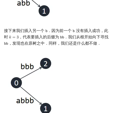
接下来我们插入另一个
．因为前一个
没有插入成功，此
𝚋
𝚋
b
b
时
，代表要插入的后缀为
．我们从根开始向下寻找
𝑘
=
3
𝚋
𝚋
k
=
3
bb
，发现也在原树之中．同样，我们还是什么都不做．
𝚋
𝚋
bb