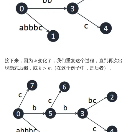
接下来，因为
变化了，我们重复这个过程，直到再次出
𝑘
k
现隐式后缀，或
（在这个例子中，是后者）．
𝑘
>
𝑚
k
>
m