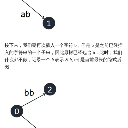
接下来，我们要再次插入一个字符
，但是
是之前已经插
𝚋
𝚋
b
b
入的字符串的一个子串，因此原树已经包含
，此时，我们
𝚋
b
什么都不做，记录一个
表示
是当前最长的隐式后
𝑘
𝑆
[
𝑘
,
𝑚
]
k
S
[
k
,
m
]
缀．