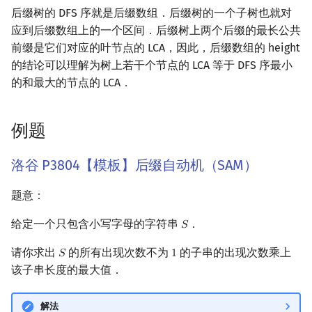
后缀树的 DFS 序就是后缀数组．后缀树的一个子树也就对
应到后缀数组上的一个区间．后缀树上两个后缀的最长公共
前缀是它们对应的叶节点的 LCA，因此，后缀数组的 height
的结论可以理解为树上若干个节点的 LCA 等于 DFS 序最小
的和最大的节点的 LCA．
例题
洛谷 P3804【模板】后缀自动机（SAM）
题意：
给定一个只包含小写字母的字符串
．
𝑆
S
请你求出
的所有出现次数不为
的子串的出现次数乘上
𝑆
1
S
1
该子串长度的最大值．
解法