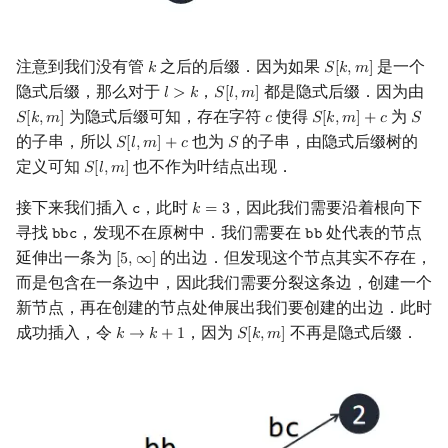
注意到我们没有管
之后的后缀．因为如果
是一个
𝑘
𝑆
[
𝑘
,
𝑚
]
k
S
[
k
,
m
]
隐式后缀，那么对于
，
都是隐式后缀．因为由
𝑙
>
𝑘
𝑆
[
𝑙
,
𝑚
]
l
>
k
S
[
l
,
m
]
为隐式后缀可知，存在字符
使得
为
𝑆
[
𝑘
,
𝑚
]
𝑐
𝑆
[
𝑘
,
𝑚
]
+
𝑐
𝑆
S
[
k
,
m
]
c
S
[
k
,
m
]
+
c
S
的子串，所以
也为
的子串，由隐式后缀树的
𝑆
[
𝑙
,
𝑚
]
+
𝑐
𝑆
S
[
l
,
m
]
+
c
S
定义可知
也不作为叶结点出现．
𝑆
[
𝑙
,
𝑚
]
S
[
l
,
m
]
接下来我们插入
，此时
，因此我们需要沿着根向下
𝚌
𝑘
=
3
c
k
=
3
寻找
，发现不在原树中．我们需要在
处代表的节点
𝚋
𝚋
𝚌
𝚋
𝚋
bbc
bb
延伸出一条为
的出边．但发现这个节点其实不存在，
[
5
,
∞
]
[
5
,
∞
]
而是包含在一条边中，因此我们需要分裂这条边，创建一个
新节点，再在创建的节点处伸展出我们要创建的出边．此时
成功插入，令
，因为
不再是隐式后缀．
𝑘
→
𝑘
+
1
𝑆
[
𝑘
,
𝑚
]
k
→
k
+
1
S
[
k
,
m
]