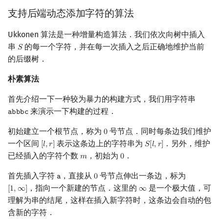
支持后端动态添加字符的算法
Ukkonen 算法是一种增量构造算法．我们依次向树中插入
串
的每一个字符，并在每一次插入之后正确地维护当前
𝑆
S
的后缀树．
朴素算法
首先介绍一下一种较为暴力的构建方式，我们用字符串
来演示一下构建的过程．
𝚊
𝚋
𝚋
𝚋
𝚌
abbbc
初始建立一个根节点，称为
号节点．同时每条边我们维护
0
0
一个区间
表示这条边上的字符串为
．另外，维护
[
𝑙
,
𝑟
]
𝑆
[
𝑙
,
𝑟
]
[
l
,
r
]
S
[
l
,
r
]
已经插入的字符个数
，初始为
．
𝑚
0
m
0
首先插入字符
，直接从
号节点伸出一条边，标为
𝚊
0
a
0
，指向一个新建的节点．这里的
是一个极大值，可
[
1
,
∞
]
∞
[
1
,
∞
]
∞
理解为串的结尾，这样在插入新字符时，这条边会自动的包
含新的字符．