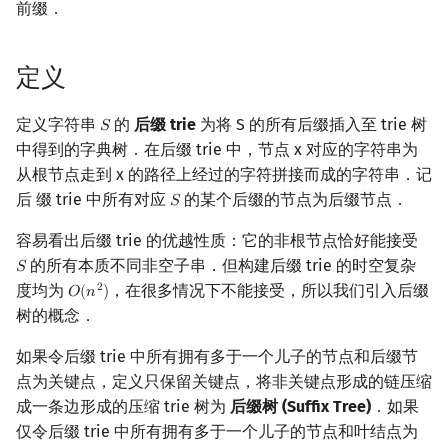
前缀．
后缀链接
镜像站列表
Special Judge
Java 速成
前缀和 & 差分
IDA*
状压 DP
置换和排列
块状数据结构
拓扑排序
扫描线
有限状态自动机
Dev-C++
文件操作
Lambda 表达式
归并排序
裴蜀定理 & 一次不定方程
多项式多点求值|快速插值
贝尔数
线性基
AVL 树
虚树
定义
Ukkonen 算法
致谢
Testlib
Java 进阶
二分
回溯法
数位 DP
弧度制与坐标系
单调栈
最短路问题
旋转卡壳
计算理论基础
CLion
pb_ds
堆排序
费马小定理 & 欧拉定理
多项式初等函数
伯努利数
线性映射
红黑树
树分治
定义字符串
的
后缀 trie
为将 S 的所有后缀插入至 trie 树
作用
𝑆
Polygon
倍增
Dancing Links
插头 DP
复数
单调队列
生成树问题
半平面交
字节顺序
S
Geany
编译优化
桶排序
模逆元
常系数齐次线性递推
Entringer Number
特征多项式
左偏红黑树
动态树分治
中得到的字典树．在后缀 trie 中，节点 x 对应的字符串为
从根节点走到 x 的路径上经过的字符拼接而成的字符串．记
例题
OJ 工具
构造
Alpha–Beta 剪枝
计数 DP
数论
ST 表
斯坦纳树
平面最近点对
约瑟夫问题
Xcode
希尔排序
线性同余方程
多项式平移|连续点值平移
Eulerian Number
对角化
AA 树
AHU 算法
后 缀 trie 中所有对应
的某个后缀的节点为后缀节点．
𝑆
S
洛谷 P3804【模板】后缀自
LaTeX 入门
优化
动态 DP
多项式与生成函数
树状数组
拆点
随机增量法
表达式求值
GUIDE
锦标赛排序
中国剩余定理
符号化方法
分拆数
Jordan标准型
树哈希
容易看出后缀 trie 的优越性质：它的非根节点恰好能接受
动机（SAM）
的所有本质不同非空子串．但构建后缀 trie 的时空复杂
𝑆
S
Git
概率 DP
组合数学
线段树
连通性相关
反演变换
在一台机器上规划任务
Sublime Text
Tim 排序
升幂引理
Lagrange 反演
范德蒙德卷积
树上随机游走
度均为
，在很多情况下不能接受，所以我们引入后缀
2
𝑂
(
𝑛
)
O
(
n
2
)
CF235C Cyclical Quest
树的概念．
DP 套 DP
线性代数
划分树
环计数问题
计算几何杂项
主元素问题
CP Editor
排序相关 STL
阶乘取模
形式幂级数复合|复合逆
Pólya 计数
参考文献
如果令后缀 trie 中所有拥有多于一个儿子的节点和后缀节
DP 优化
线性规划
二叉搜索树 & 平衡树
最小环
Garsia–Wachs 算法
Code::Blocks
排序应用
卢卡斯定理
普通生成函数
图论计数
点为关键点，定义只保留关键点，将非关键点形成的链压缩
成一条边形成的压缩 trie 树为
后缀树 (Suffix Tree)
．如果
其它 DP 方法
抽象代数
跳表
2-SAT
15-puzzle
同余方程
指数生成函数
仅令后缀 trie 中所有拥有多于一个儿子的节点和叶结点为