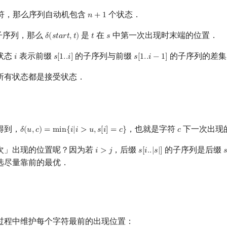
符，那么序列自动机包含
个状态．
𝑛
+
1
n
+
1
子序列，那么
是
在
中第一次出现时末端的位置．
𝛿
(
𝑠
𝑡
𝑎
𝑟
𝑡
,
𝑡
)
𝑡
𝑠
δ
(
s
t
a
r
t
,
t
)
t
s
状态
表示前缀
的子序列与前缀
的子序列的差集
𝑖
𝑠
[
1
.
.
𝑖
]
𝑠
[
1
.
.
𝑖
−
1
]
i
s
[
1.
.
i
]
s
[
1.
.
i
−
1
]
所有状态都是接受状态．
得到，
，也就是字符
下一次出现
𝛿
(
𝑢
,
𝑐
)
=
m
i
n
{
𝑖
|
𝑖
>
𝑢
,
𝑠
[
𝑖
]
=
𝑐
}
𝑐
δ
(
u
,
c
)
=
min
{
i
|
i
>
u
,
s
[
i
]
=
c
}
c
次」出现的位置呢？因为若
，后缀
的子序列是后缀
𝑖
>
𝑗
𝑠
[
𝑖
.
.
|
𝑠
|
]

i
>
j
s
[
i
.
.
|
s
|
]
s
选尽量靠前的最优．
过程中维护每个字符最前的出现位置：