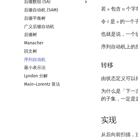
后缀数组 (SA)
若
包含
个字
𝑠
𝑛
s
n
后缀自动机 (SAM)
后缀数组简介
后缀平衡树
最优原地后缀排序算法
令
是
的一个
𝑡
𝑠
t
s
广义后缀自动机
也就是说，一个
后缀树
Manacher
序列自动机上的
回文树
序列自动机
转移
最小表示法
Lyndon 分解
由状态定义可以
Main–Lorentz 算法
为什么是「下一
的子集，一定是
实现
从后向前扫描，