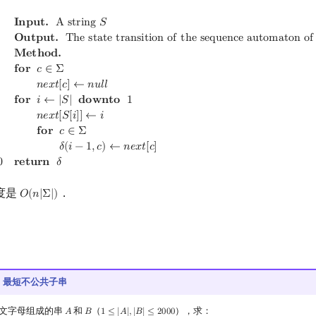
S
2
Output.
The state transition of the sequence automaton of
S
𝐈
𝐧
𝐩
𝐮
𝐭
.
A
s
t
r
i
n
g
𝑆
𝐎
𝐮
𝐭
𝐩
𝐮
𝐭
.
T
h
e
s
t
a
t
e
t
r
a
n
s
i
t
i
o
n
o
f
t
h
e
s
e
q
u
e
n
c
e
a
u
t
o
m
a
t
o
n
o
f
𝐌
𝐞
𝐭
𝐡
𝐨
𝐝
.
𝐟
𝐨
𝐫
𝑐
∈
Σ
𝑛
𝑒
𝑥
𝑡
[
𝑐
]
←
𝑛
𝑢
𝑙
𝑙
𝐟
𝐨
𝐫
𝑖
←
|
𝑆
|
𝐝
𝐨
𝐰
𝐧
𝐭
𝐨
1
𝑛
𝑒
𝑥
𝑡
[
𝑆
[
𝑖
]
]
←
𝑖
𝐟
𝐨
𝐫
𝑐
∈
Σ
𝛿
(
𝑖
−
1
,
𝑐
)
←
𝑛
𝑒
𝑥
𝑡
[
𝑐
]
0
𝐫
𝐞
𝐭
𝐮
𝐫
𝐧
𝛿
度是
．
𝑂
(
𝑛
|
Σ
|
)
O
(
n
|
Σ
|
)
15」最短不公共子串
文字母组成的串
和
（
），求：
𝐴
𝐵
1
≤
|
𝐴
|
,
|
𝐵
|
≤
2
0
0
0
A
B
1
≤
|
A
|
,
|
B
|
≤
2000