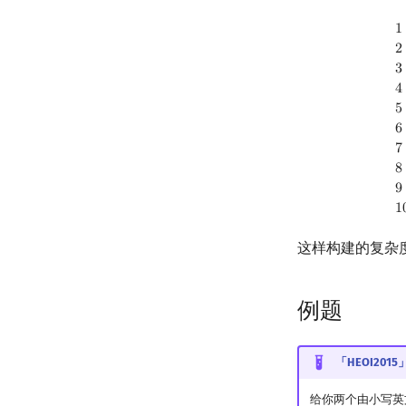
1
Input.
A string
1
2
3
4
5
6
7
8
9
1
这样构建的复杂
例题
「HEOI20
给你两个由小写英