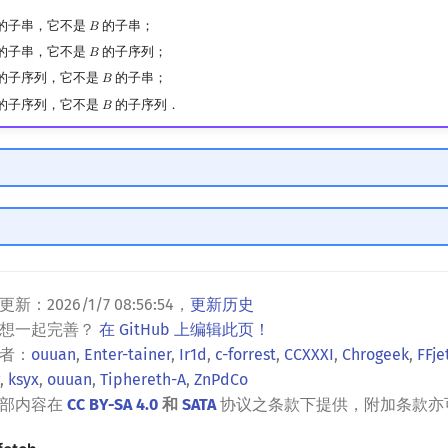
的子串，它不是
的子串；
𝐵
B
的子串，它不是
的子序列；
𝐵
B
的子序列，它不是
的子串；
𝐵
B
的子序列，它不是
的子序列．
𝐵
B
更新：
2026/1/7 08:56:54
，
更新历史
？想一起完善？
在 GitHub 上编辑此页！
者：
ouuan
,
Enter-tainer
,
Ir1d
,
c-forrest
,
CCXXXI
,
Chrogeek
,
FFje
,
ksyx
,
ouuan
,
Tiphereth-A
,
ZnPdCo
全部内容在
CC BY-SA 4.0
和
SATA
协议之条款下提供，附加条款亦