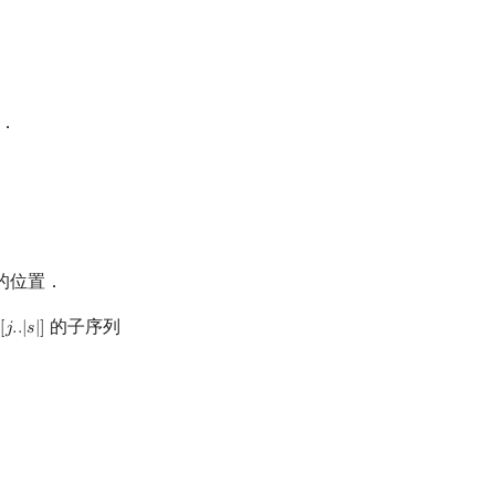
．
的位置．
的子序列

[
𝑗
.
.
|
𝑠
|
]
[
j
.
.
|
s
|
]