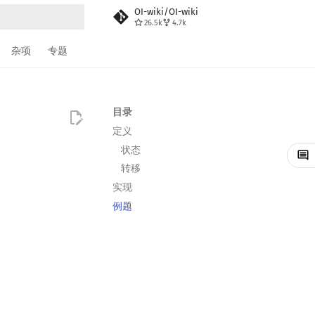
OI-wiki/OI-wiki
26.5k
4.7k
搜索
杂项
专题
目录
定义
状态
转移
实现
例题