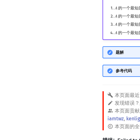
的一个最短
𝐴
A
的一个最短
𝐴
A
的一个最短
𝐴
A
的一个最短
𝐴
A
题解
参考代码
本页面最近
发现错误
本页面贡献
iamtwz
,
kenlig
本页面的