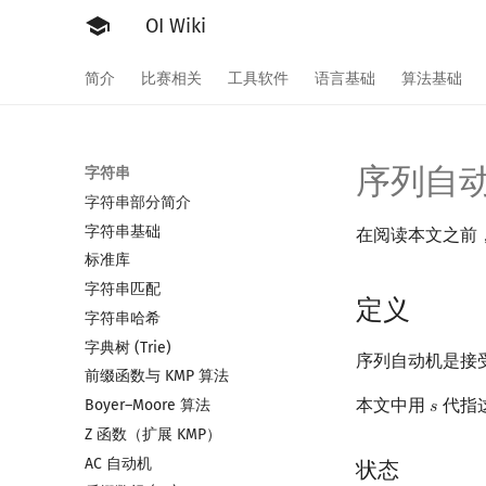
OI Wiki
简介
比赛相关
工具软件
语言基础
算法基础
序列自
字符串
字符串部分简介
字符串基础
在阅读本文之前
标准库
字符串匹配
定义
字符串哈希
字典树 (Trie)
序列自动机是接
前缀函数与 KMP 算法
本文中用
代指
Boyer–Moore 算法
𝑠
s
Z 函数（扩展 KMP）
AC 自动机
状态