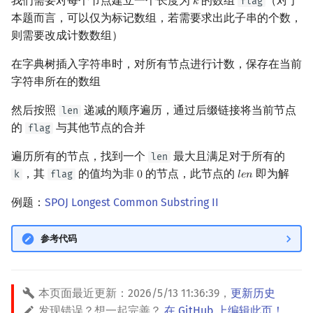
我们需要对每个节点建立一个长度为
的数组
（对于
flag
𝑘
k
本题而言，可以仅为标记数组，若需要求出此子串的个数，
则需要改成计数数组）
在字典树插入字符串时，对所有节点进行计数，保存在当前
字符串所在的数组
然后按照
递减的顺序遍历，通过后缀链接将当前节点
len
的
与其他节点的合并
flag
遍历所有的节点，找到一个
最大且满足对于所有的
len
，其
的值均为非
的节点，此节点的
即为解
k
flag
0
𝑙
𝑒
𝑛
0
l
e
n
例题：
SPOJ Longest Common Substring II
参考代码
本页面最近更新：
2026/5/13 11:36:39
，
更新历史
发现错误？想一起完善？
在 GitHub 上编辑此页！