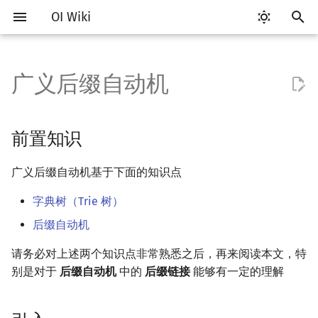
OI Wiki
键
入
广义后缀自动机
Getting Started
比赛相关简介
工具软件简介
语言基础简介
算法基础简介
搜索部分简介
动态规划部分简介
后缀数组简介
前置知识
数学部分简介
数据结构部分简介
图论部分简介
计算几何部分简介
杂项简介
RMQ
OI 赛事与赛制
题型概述
读入、输出优化
Vim
评测工具简介
Testlib 简介
Hello, World!
C++ 标准库简介
类
复杂度简介
排序简介
DP 优化简介
数字系统简介
数论基础
多项式与生成函数简介
排列组合
线性代数简介
线性规划基础
基本概念
基本概念
博弈论简介
插值
并查集
堆简介
分块思想
线段树基础
二叉搜索树 & 平衡树
可持久化数据结构简介
线段树套线段树
Link Cut Tree
树基础
最短路
最小生成树
强连通分量
网络流简介
图匹配
离线算法简介
随机函数
以
开
关于本项目
赛事
代码编辑工具
C++ 基础
复杂度
DFS（搜索）
动态规划基础
最优原地后缀排序算法
引入
布尔代数
栈
图论相关概念
二维计算几何基础
离散化
并查集应用
ICPC/CCPC 赛事与赛制
交互题
分段打表
Emacs
Arbiter
通用
C++ 语法基础
STL 容器
命名空间
均摊复杂度
选择排序
单调队列/单调栈优化
进位制
模算术简介
代数基本定理
抽屉原理
向量
单纯形法
群论
条件概率与独立性
公平组合游戏
数值积分
并查集复杂度
二叉堆
块状数组
线段树合并 & 分裂
Treap
可持久化线段树
平衡树套线段树
全局平衡二叉树
树的直径
差分约束
最小树形图
双连通分量
最大流
二分图最大匹配
CDQ 分治
随机化技巧
前置知识
始
如何参与
题型
评测工具
C++ 标准库
枚举
BFS（搜索）
记忆化搜索
数字系统
队列
图的存储
三维计算几何基础
双指针
括号序列
起源
常见错误
VS Code
Cena
Generator
变量
STL 算法
值类别
冒泡排序
斜率优化
平衡三进制
素数
快速傅里叶变换
容斥原理
内积和外积
环论
随机变量
零和游戏
高斯消元
配对堆
块状链表
李超线段树
Splay 树
可持久化块状数组
线段树套平衡树
Euler Tour Tree
树的中心
k 短路
最小直径生成树
割点和桥
最小割
二分图最大权匹配
整体二分
爬山算法
广义后缀自动机基于下面的知识点
搜
OI Wiki 不是什么
学习路线
命令行
C++ 进阶
模拟
双向搜索
背包 DP
位操作
链表
DFS（图论）
距离
离线算法
线段树与离线询问
约定
常见技巧
Atom
CCR Plus
Validator
运算
bitset
重载运算符
插入排序
四边形不等式优化
格雷码
最大公约数
快速数论变换
斐波那契数列
矩阵
域论
随机变量的数字特征
非公平组合游戏
牛顿迭代法
左偏树
树分块
猫树
WBLT
可持久化平衡树
树状数组套权值线段树
Top Tree
树的重心
同余最短路
圆方树
费用流
一般图最大匹配
莫队算法
模拟退火
索
字典树（Trie 树）
后缀自动机
格式手册
学习资源
命令行编译与调试
C++ 与其他常用语言的区别
递归 & 分治
启发式搜索
区间 DP
二进制集合操作
哈希表
BFS（图论）
Pick 定理
分数规划
概述
Eclipse
Lemon
Interactor
流程控制语句
string
引用
计数排序
Slope Trick 优化
欧拉函数
快速沃尔什变换
错位排列
初等变换
Schreier–Sims 算法
概率不等式
Sqrt Tree
区间最值操作 & 区间历史
替罪羊树
可持久化字典树
分块套树状数组
最近公共祖先
点/边连通度
上下界网络流
一般图最大权匹配
值
请务必对上述两个知识点非常熟悉之后，再来阅读本文，特
数学符号表
技巧
编译器
Pascal 转 C++ 急救
贪心
A*
DAG 上的 DP
常见的伪广义后缀自动机
高精度计算
并查集
树上问题
三角剖分
随机化
Notepad++
Checker
高级数据类型
pair
常量
基数排序
WQS 二分
筛法
Chirp Z 变换
卡特兰数
行列式
笛卡尔树
可持久化可并堆
树链剖分
Stoer–Wagner 算法
稳定匹配
别是对于
后缀自动机
中的
后缀链接
能够有一定的理解
Kinetic Tournament Tree
F.A.Q.
出题
WSL (Windows 10)
Python 速成
排序
迭代加深搜索
树形 DP
构造广义后缀自动机
快速幂
堆
有向无环图
凸包
悬线法
Kate
函数
新版 C++ 特性
快速排序
状态设计优化
分解质因数
多项式牛顿迭代
斯特林数
线性空间
Size Balanced Tree
树上启发式合并