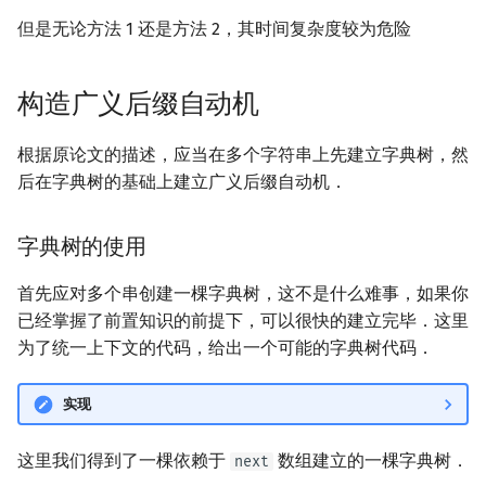
矩阵树定理
Min_25 筛
但是无论方法 1 还是方法 2，其时间复杂度较为危险
LGV 引理
洲阁筛
构造广义后缀自动机
最大团搜索算法
类欧几里德算法
根据原论文的描述，应当在多个字符串上先建立字典树，然
支配树
Meissel–Lehmer 算法
后在字典树的基础上建立广义后缀自动机．
图上随机游走
连分数
字典树的使用
Stern–Brocot 树与 Farey
首先应对多个串创建一棵字典树，这不是什么难事，如果你
已经掌握了前置知识的前提下，可以很快的建立完毕．这里
二次域
为了统一上下文的代码，给出一个可能的字典树代码．
Pell 方程
实现
这里我们得到了一棵依赖于
数组建立的一棵字典树．
next