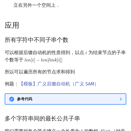
立在另外一个空间上．
应用
所有字符中不同子串个数
可以根据后缀自动机的性质得到，以点
为结束节点的子串
𝑖
i
个数等于
𝑙
𝑒
𝑛
[
𝑖
]
−
𝑙
𝑒
𝑛
[
𝑙
𝑖
𝑛
𝑘
[
𝑖
]
]
l
e
n
[
i
]
−
l
e
n
[
l
i
n
k
[
i
]
]
所以可以遍历所有的节点求和得到
例题：
【模板】广义后缀自动机（广义 SAM）
参考代码
多个字符串间的最长公共子串