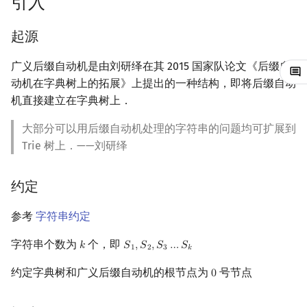
引入
镜像站列表
Special Judge
Java 速成
前缀和 & 差分
IDA*
状压 DP
置换和排列
块状数据结构
拓扑排序
扫描线
有限状态自动机
字典树的使用
Dev-C++
文件操作
Lambda 表达式
归并排序
裴蜀定理 & 一次不定方程
多项式多点求值|快速插值
贝尔数
线性基
AVL 树
虚树
起源
致谢
Testlib
Java 进阶
二分
回溯法
数位 DP
弧度制与坐标系
单调栈
最短路问题
旋转卡壳
计算理论基础
后缀自动机的建立
CLion
pb_ds
堆排序
费马小定理 & 欧拉定理
多项式初等函数
伯努利数
线性映射
红黑树
树分治
广义后缀自动机是由刘研绎在其 2015 国家队论文《后缀自
动机在字典树上的拓展》上提出的一种结构，即将后缀自动
Polygon
倍增
Dancing Links
插头 DP
复数
单调队列
生成树问题
半平面交
字节顺序
过程
Geany
编译优化
桶排序
模逆元
常系数齐次线性递推
Entringer Number
特征多项式
左偏红黑树
动态树分治
机直接建立在字典树上．
OJ 工具
构造
Alpha–Beta 剪枝
计数 DP
数论
ST 表
斯坦纳树
平面最近点对
约瑟夫问题
对操作次数为线性的证明
Xcode
希尔排序
线性同余方程
多项式平移|连续点值平移
Eulerian Number
对角化
AA 树
AHU 算法
大部分可以用后缀自动机处理的字符串的问题均可扩展到
Trie 树上．——刘研绎
LaTeX 入门
优化
动态 DP
多项式与生成函数
树状数组
拆点
随机增量法
表达式求值
实现
GUIDE
锦标赛排序
中国剩余定理
符号化方法
分拆数
Jordan标准型
树哈希
约定
Git
概率 DP
性质
组合数学
线段树
连通性相关
反演变换
在一台机器上规划任务
Sublime Text
Tim 排序
升幂引理
Lagrange 反演
范德蒙德卷积
树上随机游走
参考
字符串约定
DP 套 DP
应用
线性代数
划分树
环计数问题
计算几何杂项
主元素问题
CP Editor
排序相关 STL
阶乘取模
形式幂级数复合|复合逆
Pólya 计数
字符串个数为
个，即
𝑘
𝑆
,
𝑆
,
𝑆
…
𝑆
k
S
1
,
S
2
,
S
3
…
S
k
1
2
3
𝑘
DP 优化
线性规划
二叉搜索树 & 平衡树
最小环
Garsia–Wachs 算法
所有字符中不同子串个数
Code::Blocks
排序应用
卢卡斯定理
普通生成函数
图论计数
约定字典树和广义后缀自动机的根节点为
号节点
0
0
其它 DP 方法
抽象代数
跳表
2-SAT
15-puzzle
多个字符串间的最长公共子
同余方程
指数生成函数
串