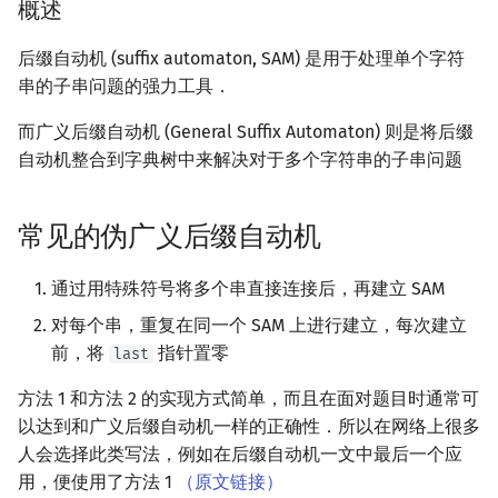
概述
概率论
可持久化数据结构
欧拉图
Kahan 求和
二次剩余
后缀自动机 (suffix automaton, SAM) 是用于处理单个字符
博弈论
树套树
哈密顿图
珂朵莉树/颜色段均摊
阶 & 原根
串的子串问题的强力工具．
而广义后缀自动机 (General Suffix Automaton) 则是将后缀
数值算法
K-D Tree
二分图
空间优化简介
离散对数
自动机整合到字典树中来解决对于多个字符串的子串问题
序理论
动态树
平面图
高次剩余 & 单位根
常见的伪广义后缀自动机
杨氏矩阵
析合树
弦图
数论分块
通过用特殊符号将多个串直接连接后，再建立 SAM
拟阵
PQ 树
图的着色
狄利克雷卷积
对每个串，重复在同一个 SAM 上进行建立，每次建立
Berlekamp–Massey 算法
手指树
网络流
前，将
指针置零
莫比乌斯反演
last
方法 1 和方法 2 的实现方式简单，而且在面对题目时通常可
霍夫曼树
图的匹配
杜教筛
以达到和广义后缀自动机一样的正确性．所以在网络上很多
人会选择此类写法，例如在后缀自动机一文中最后一个应
Prüfer 序列
Powerful Number 筛
用，便使用了方法 1
（原文链接）