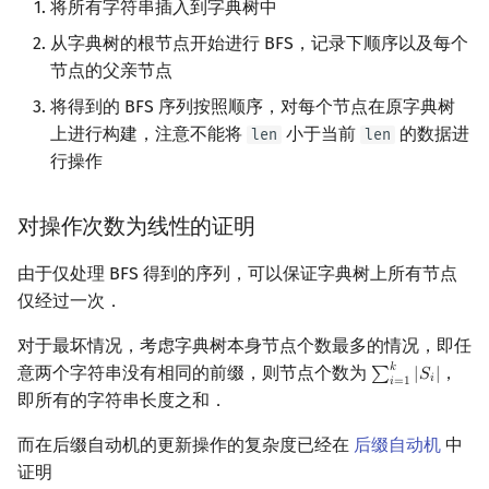
将所有字符串插入到字典树中
从字典树的根节点开始进行 BFS，记录下顺序以及每个
节点的父亲节点
将得到的 BFS 序列按照顺序，对每个节点在原字典树
上进行构建，注意不能将
小于当前
的数据进
len
len
行操作
对操作次数为线性的证明
由于仅处理 BFS 得到的序列，可以保证字典树上所有节点
仅经过一次．
对于最坏情况，考虑字典树本身节点个数最多的情况，即任
𝑘
意两个字符串没有相同的前缀，则节点个数为
，
∑
|
𝑆
|
∑
i
=
1
k
|
S
i
|
𝑖
𝑖
=
1
即所有的字符串长度之和．
而在后缀自动机的更新操作的复杂度已经在
后缀自动机
中
证明