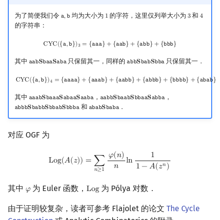
为了简便我们令
均为大小为
的字符，这里仅列举大小为
和
𝚊
,
𝚋
1
3
4
a
,
b
1
3
4
的字符串：
CYC
(
{
a
,
b
}
)
3
=
{
aaa
}
+
{
aab
}
+
{
abb
}
+
{
bbb
}
C
Y
C
(
{
𝚊
,
𝚋
}
)
=
{
𝚊
𝚊
𝚊
}
+
{
𝚊
𝚊
𝚋
}
+
{
𝚊
𝚋
𝚋
}
+
{
𝚋
𝚋
𝚋
}
3
其中
只保留其一，同样的
只保留其一．
𝚊
𝚊
𝚋
𝐒
𝚋
𝚊
𝚊
𝐒
𝚊
𝚋
𝚊
𝚊
𝚋
𝚋
𝐒
𝚋
𝚊
𝚋
𝐒
𝚋
𝚋
𝚊
aab
S
baa
S
aba
abb
S
bab
S
bba
CYC
(
{
a
,
b
}
)
4
=
{
aaaa
}
+
{
aaab
}
+
{
aabb
}
+
{
abbb
}
+
{
bbbb
}
+
{
abab
}
C
Y
C
(
{
𝚊
,
𝚋
}
)
=
{
𝚊
𝚊
𝚊
𝚊
}
+
{
𝚊
𝚊
𝚊
𝚋
}
+
{
𝚊
𝚊
𝚋
𝚋
}
+
{
𝚊
𝚋
𝚋
𝚋
}
+
{
𝚋
𝚋
𝚋
𝚋
}
+
{
𝚊
𝚋
𝚊
𝚋
}
4
其中
，
，
𝚊
𝚊
𝚊
𝚋
𝐒
𝚋
𝚊
𝚊
𝚊
𝐒
𝚊
𝚋
𝚊
𝚊
𝐒
𝚊
𝚊
𝚋
𝚊
𝚊
𝚊
𝚋
𝚋
𝐒
𝚋
𝚊
𝚊
𝚋
𝐒
𝚋
𝚋
𝚊
𝚊
𝐒
𝚊
𝚋
𝚋
𝚊
aaab
S
baaa
S
abaa
S
aaba
aabb
S
baab
S
bbaa
S
abba
和
．
𝚊
𝚋
𝚋
𝚋
𝐒
𝚋
𝚊
𝚋
𝚋
𝐒
𝚋
𝚋
𝚊
𝚋
𝐒
𝚋
𝚋
𝚋
𝚊
𝚊
𝚋
𝚊
𝚋
𝐒
𝚋
𝚊
𝚋
𝚊
abbb
S
babb
S
bbab
S
bbba
abab
S
baba
对应 OGF 为
Log
(
A
(
z
)
)
=
∑
n
≥
1
φ
(
n
)
n
ln
1
1
−
A
(
z
n
)
𝜑
(
𝑛
)
1
L
o
g
(
𝐴
(
𝑧
)
)
=
∑
l
n
𝑛
𝑛
1
−
𝐴
(
𝑧
)
𝑛
≥
1
其中
为 Euler 函数，
为 Pólya 对数．
𝜑
L
o
g
φ
Log
由于证明较复杂，读者可参考 Flajolet 的论文
The Cycle