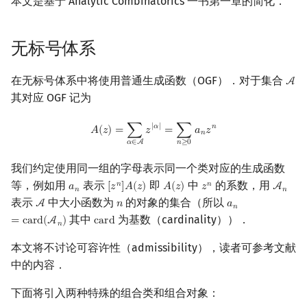
本文是基于 Analytic Combinatorics 一书第一章的简化．
镜像站列表
Special Judge
Java 速成
前缀和 & 差分
IDA*
状压 DP
Boyer–Moore 算法
裴蜀定理 & 一次不定方程
贝尔数
线性基
块状数据结构
拓扑排序
扫描线
有限状态自动机
有限制的构造
Dev-C++
文件操作
Lambda 表达式
归并排序
AVL 树
虚树
无标号体系
致谢
Testlib
Java 进阶
二分
回溯法
数位 DP
Z 函数（扩展 KMP）
费马小定理 & 欧拉定理
参考文献
伯努利数
线性映射
单调栈
最短路问题
旋转卡壳
计算理论基础
CLion
pb_ds
堆排序
红黑树
树分治
在无标号体系中将使用普通生成函数（OGF）．对于集合
A
A
Polygon
倍增
Dancing Links
插头 DP
AC 自动机
模逆元
Entringer Number
特征多项式
单调队列
生成树问题
半平面交
字节顺序
Geany
编译优化
桶排序
左偏红黑树
动态树分治
其对应 OGF 记为
OJ 工具
构造
Alpha–Beta 剪枝
计数 DP
后缀数组 (SA)
线性同余方程
Eulerian Number
对角化
ST 表
斯坦纳树
平面最近点对
约瑟夫问题
Xcode
希尔排序
AA 树
AHU 算法
A
(
z
)
=
∑
α
∈
A
z
|
α
|
=
∑
n
≥
0
a
n
z
n
|
𝛼
|
𝑛
𝐴
(
𝑧
)
=
∑
𝑧
=
∑
𝑎
𝑧
𝑛
𝑛
≥
0
𝛼
∈
A
LaTeX 入门
优化
动态 DP
后缀自动机 (SAM)
中国剩余定理
分拆数
Jordan标准型
树状数组
拆点
随机增量法
表达式求值
GUIDE
锦标赛排序
树哈希
我们约定使用同一组的字母表示同一个类对应的生成函数
等，例如用
表示
即
中
的系数，用
𝑛
𝑛
𝑎
[
𝑧
]
𝐴
(
𝑧
)
𝐴
(
𝑧
)
𝑧
A
a
n
[
z
n
]
A
(
z
)
A
(
z
)
z
n
A
n
Git
概率 DP
后缀平衡树
升幂引理
范德蒙德卷积
线段树
连通性相关
反演变换
在一台机器上规划任务
Sublime Text
Tim 排序
树上随机游走
𝑛
𝑛
表示
中大小函数为
的对象的集合（所以
A
𝑛
𝑎
A
n
a
n
=
card
(
A
n
)
𝑛
其中
为基数（cardinality））．
=
c
a
r
d
(
A
)
c
a
r
d
DP 套 DP
广义后缀自动机
阶乘取模
Pólya 计数
划分树
环计数问题
计算几何杂项
主元素问题
CP Editor
排序相关 STL
card
𝑛
本文将不讨论可容许性（admissibility），读者可参考文献
DP 优化
后缀树
卢卡斯定理
图论计数
二叉搜索树 & 平衡树
最小环
Garsia–Wachs 算法
Code::Blocks
排序应用
中的内容．
其它 DP 方法
Manacher
同余方程
跳表
2-SAT
15-puzzle
下面将引入两种特殊的组合类和组合对象：