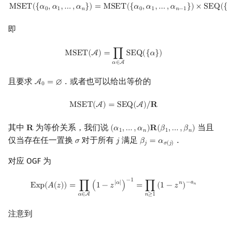
MSET
(
{
α
0
,
α
1
,
…
,
α
n
}
)
=
MSET
(
{
α
0
,
α
1
,
…
,
α
n
−
1
}
)
×
SEQ
(
{
α
n
}
)
M
S
E
T
(
{
𝛼
,
𝛼
,
…
,
𝛼
}
)
=
M
S
E
T
(
{
𝛼
,
𝛼
,
…
,
𝛼
}
)
×
S
E
Q
(
0
1
𝑛
0
1
𝑛
−
1
即
MSET
(
A
)
=
∏
α
∈
A
SEQ
(
{
α
}
)
M
S
E
T
(
A
)
=
∏
S
E
Q
(
{
𝛼
}
)
𝛼
∈
A
且要求
．或者也可以给出等价的
A
=
∅
A
0
=
∅
0
MSET
(
A
)
=
SEQ
(
A
)
/
R
M
S
E
T
(
A
)
=
S
E
Q
(
A
)
/
𝐑
其中
为等价关系，我们说
当且
𝐑
(
𝛼
,
…
,
𝛼
)
𝐑
(
𝛽
,
…
,
𝛽
)
R
(
α
1
,
…
,
α
n
)
R
(
β
1
,
…
,
β
n
)
1
𝑛
1
𝑛
仅当存在任一置换
对于所有
满足
．
𝜎
𝑗
𝛽
=
𝛼
σ
j
β
j
=
α
σ
(
j
)
𝑗
𝜎
(
𝑗
)
对应 OGF 为
Exp
(
A
(
z
)
)
=
∏
α
∈
A
(
1
−
z
|
α
|
)
−
1
=
∏
n
≥
1
(
1
−
z
n
)
−
a
n
−
1
−
𝑎
|
𝛼
|
𝑛
E
x
p
(
𝐴
(
𝑧
)
)
=
∏
(
1
−
𝑧
)
=
∏
(
1
−
𝑧
)
𝑛
𝑛
≥
1
𝛼
∈
A
注意到