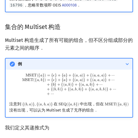
16796
，忽略常数项即 OEIS
A000108
．
集合的 Multiset 构造
Multiset 构造生成了所有可能的组合，但不区分组成部分的
元素之间的顺序．
例
MSET
(
{
a
}
)
=
{
ϵ
}
+
{
a
}
+
{
(
a
,
a
)
}
+
{
(
a
,
a
,
a
)
}
+
⋯
MSET
(
{
a
,
b
}
)
=
{
ϵ
}
+
{
a
}
+
{
(
a
,
a
)
}
+
{
(
a
,
a
,
a
)
}
+
⋯
M
S
E
T
(
{
𝑎
}
)
=
{
𝜖
}
+
{
𝑎
}
+
{
(
𝑎
,
𝑎
)
}
+
{
(
𝑎
,
𝑎
,
𝑎
)
}
+
⋯
M
S
E
T
(
{
𝑎
,
𝑏
}
)
=
{
𝜖
}
+
{
𝑎
}
+
{
(
𝑎
,
𝑎
)
}
+
{
(
𝑎
,
𝑎
,
𝑎
)
}
+
⋯
+
{
𝑏
}
+
{
(
𝑎
,
𝑏
)
}
+
{
(
𝑎
,
𝑎
,
𝑏
)
}
+
⋯
+
{
(
𝑏
,
𝑏
)
}
+
{
(
𝑎
,
𝑏
,
𝑏
)
}
+
{
(
𝑎
,
𝑎
,
𝑏
,
𝑏
)
}
+
⋯
+
⋯
注意到
在
中出现，但在
{
(
𝑏
,
𝑎
)
}
,
{
(
𝑎
,
𝑏
,
𝑎
)
}
S
E
Q
(
{
𝑎
,
𝑏
}
)
M
S
E
T
(
{
𝑎
,
𝑏
}
)
{
(
b
,
a
)
}
,
{
(
a
,
b
,
a
)
}
SEQ
(
{
a
,
b
}
)
MSET
(
{
a
,
b
}
)
没有出现，可以认为 Multiset 生成了无序的组合．
我们定义其递推式为