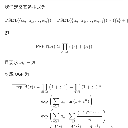
我们定义其递推式为
PSET
(
{
α
0
,
α
1
,
…
,
α
n
}
)
=
PSET
(
{
α
0
,
α
1
,
…
,
α
n
−
1
}
)
×
(
{
ϵ
}
+
{
α
n
}
)
P
S
E
T
(
{
𝛼
,
𝛼
,
…
,
𝛼
}
)
=
P
S
E
T
(
{
𝛼
,
𝛼
,
…
,
𝛼
}
)
×
(
{
𝜖
}
+
0
1
𝑛
0
1
𝑛
−
1
即
PSET
(
A
)
≅
∏
α
∈
A
(
{
ϵ
}
+
{
α
}
)
P
S
E
T
(
A
)
≅
∏
(
{
𝜖
}
+
{
𝛼
}
)
𝛼
∈
A
且要求
．
A
=
∅
A
0
=
∅
0
对应 OGF 为
―――
Exp
―
(
A
(
z
)
)
=
∏
α
∈
A
(
1
+
z
|
α
|
)
=
∏
n
≥
1
(
1
+
z
n
)
a
n
=
exp
(
∑
n
≥
1
a
n
⋅
ln
(
1
+
z
n
)
)
𝑎
|
𝛼
|
𝑛
=
∏
(
1
+
𝑧
)
=
∏
(
1
+
𝑧
)
𝑛
E
x
p
(
𝐴
(
𝑧
)
)
𝑛
≥
1
𝛼
∈
A
𝑛
=
e
x
p
(
∑
𝑎
⋅
l
n
(
1
+
𝑧
)
)
𝑛
𝑛
≥
1
𝑚
−
1
𝑛
𝑚
(
−
1
)
𝑧
=
e
x
p
(
∑
𝑎
⋅
∑
)
𝑛
𝑚
𝑛
≥
1
𝑚
≥
1
2
3