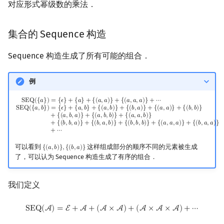
对应形式幂级数的乘法．
集合的 Sequence 构造
Sequence 构造生成了所有可能的组合．
例
SEQ
(
{
a
}
)
=
{
ϵ
}
+
{
a
}
+
{
(
a
,
a
)
}
+
{
(
a
,
a
,
a
)
}
+
⋯
SEQ
(
{
a
,
b
}
)
=
{
ϵ
}
+
{
a
,
b
}
+
{
(
a
,
b
)
}
+
{
(
b
,
a
)
}
+
{
(
a
,
a
)
S
E
Q
(
{
𝑎
}
)
=
{
𝜖
}
+
{
𝑎
}
+
{
(
𝑎
,
𝑎
)
}
+
{
(
𝑎
,
𝑎
,
𝑎
)
}
+
⋯
S
E
Q
(
{
𝑎
,
𝑏
}
)
=
{
𝜖
}
+
{
𝑎
,
𝑏
}
+
{
(
𝑎
,
𝑏
)
}
+
{
(
𝑏
,
𝑎
)
}
+
{
(
𝑎
,
𝑎
)
}
+
{
(
𝑏
,
𝑏
)
}
+
{
(
𝑎
,
𝑏
,
𝑎
)
}
+
{
(
𝑎
,
𝑏
,
𝑏
)
}
+
{
(
𝑎
,
𝑎
,
𝑏
)
}
+
{
(
𝑏
,
𝑏
,
𝑎
)
}
+
{
(
𝑏
,
𝑎
,
𝑏
)
}
+
{
(
𝑏
,
𝑏
,
𝑏
)
}
+
{
(
𝑎
,
𝑎
,
𝑎
)
}
+
{
(
𝑏
,
𝑎
,
𝑎
)
}
+
⋯
可以看到
这样组成部分的顺序不同的元素被生成
{
(
𝑎
,
𝑏
)
}
,
{
(
𝑏
,
𝑎
)
}
{
(
a
,
b
)
}
,
{
(
b
,
a
)
}
了，可以认为 Sequence 构造生成了有序的组合．
我们定义
SEQ
(
A
)
=
E
+
A
+
(
A
×
A
)
+
(
A
×
A
×
A
)
+
⋯
S
E
Q
(
A
)
=
E
+
A
+
(
A
×
A
)
+
(
A
×
A
×
A
)
+
⋯