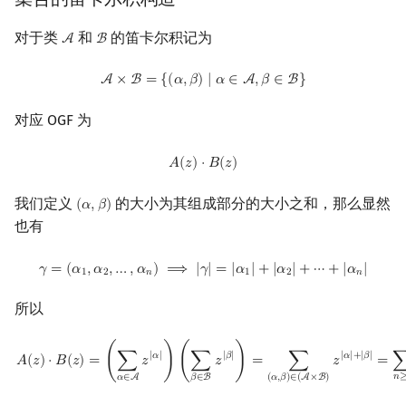
对于类
和
的笛卡尔积记为
A
B
A
B
A
×
B
=
{
(
α
,
β
)
∣
α
∈
A
,
β
∈
B
}
A
×
B
=
{
(
𝛼
,
𝛽
)
∣
𝛼
∈
A
,
𝛽
∈
B
}
对应 OGF 为
A
(
z
)
⋅
B
(
z
)
𝐴
(
𝑧
)
⋅
𝐵
(
𝑧
)
我们定义
的大小为其组成部分的大小之和，那么显然
(
𝛼
,
𝛽
)
(
α
,
β
)
也有
γ
=
(
α
1
,
α
2
,
…
,
α
n
)
⟹
|
γ
|
=
|
α
1
|
+
|
α
2
|
+
⋯
+
|
α
n
|
𝛾
=
(
𝛼
,
𝛼
,
…
,
𝛼
)
⟹
|
𝛾
|
=
|
𝛼
|
+
|
𝛼
|
+
⋯
+
|
𝛼
|
1
2
𝑛
1
2
𝑛
所以
A
(
z
)
⋅
B
(
z
)
=
(
∑
α
∈
A
z
|
α
|
)
(
∑
β
∈
B
z
|
β
|
)
=
∑
(
α
,
β
)
∈
(
A
×
B
)
z
|
α
|
+
|
β
|
=
∑
n
≥
0
∑
|
𝛼
|
|
𝛽
|
|
𝛼
|
+
|
𝛽
|
𝐴
(
𝑧
)
⋅
𝐵
(
𝑧
)
=
(
∑
𝑧
)
(
∑
𝑧
)
=
∑
𝑧
=
𝑛
𝛼
∈
A
𝛽
∈
B
(
𝛼
,
𝛽
)
∈
(
A
×
B
)