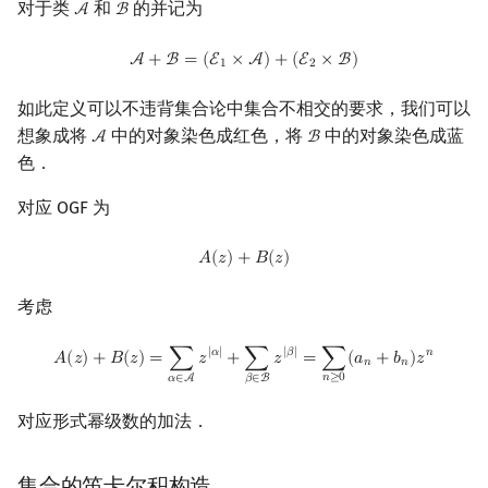
对于类
和
的并记为
A
B
A
B
Min_25 筛
矩阵树定理
A
+
B
=
(
E
1
×
A
)
+
(
E
2
×
B
)
A
+
B
=
(
E
×
A
)
+
(
E
×
B
)
1
2
洲阁筛
LGV 引理
如此定义可以不违背集合论中集合不相交的要求，我们可以
类欧几里德算法
最大团搜索算法
想象成将
中的对象染色成红色，将
中的对象染色成蓝
A
B
A
B
色．
Meissel–Lehmer 算法
支配树
对应 OGF 为
连分数
图上随机游走
A
(
z
)
+
B
(
z
)
𝐴
(
𝑧
)
+
𝐵
(
𝑧
)
Stern–Brocot 树与 Farey 序列
考虑
二次域
A
(
z
)
+
B
(
z
)
=
∑
α
∈
A
z
|
α
|
+
∑
β
∈
B
z
|
β
|
=
∑
n
≥
0
(
a
n
+
b
n
)
z
n
|
𝛼
|
|
𝛽
|
𝑛
𝐴
(
𝑧
)
+
𝐵
(
𝑧
)
=
∑
𝑧
+
∑
𝑧
=
∑
(
𝑎
+
𝑏
)
𝑧
𝑛
𝑛
𝑛
≥
0
𝛼
∈
A
𝛽
∈
B
Pell 方程
对应形式幂级数的加法．
集合的笛卡尔积构造