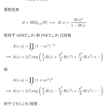
⟹
𝐴
(
𝑧
)
=
𝐵
(
𝑧
)
显然也有
A
=
SEQ
≥
k
(
B
)
⟹
A
(
z
)
=
B
(
z
)
k
1
−
B
(
z
)
𝑘
𝐵
(
𝑧
)
A
=
S
E
Q
(
B
)
⟹
𝐴
(
𝑧
)
=
≥
𝑘
1
−
𝐵
(
𝑧
)
而对于
和
已经有
M
S
E
T
(
B
)
P
S
E
T
(
B
)
MSET
k
(
B
)
PSET
k
(
B
)
𝑘
𝑘
A
(
z
,
u
)
=
∏
n
(
1
−
u
z
n
)
−
b
n
⟹
A
(
z
)
=
[
u
k
]
exp
(
u
1
B
(
z
)
+
u
2
2
B
(
z
2
)
+
u
3
3
B
(
z
3
−
𝑏
𝑛
𝐴
(
𝑧
,
𝑢
)
=
∏
(
1
−
𝑢
𝑧
)
𝑛
𝑛
2
3
𝑢
𝑢
𝑢
𝑘
2
3
⟹
𝐴
(
𝑧
)
=
[
𝑢
]
e
x
p
(
𝐵
(
𝑧
)
+
𝐵
(
𝑧
)
+
𝐵
(
𝑧
)
+
⋯
)
1
2
3
和
A
(
z
,
u
)
=
∏
n
(
1
+
u
z
n
)
b
n
⟹
A
(
z
)
=
[
u
k
]
exp
(
u
1
B
(
z
)
−
u
2
2
B
(
z
2
)
+
u
3
3
B
(
z
3
)
𝑏
𝑛
𝐴
(
𝑧
,
𝑢
)
=
∏
(
1
+
𝑢
𝑧
)
𝑛
𝑛
2
3
𝑢
𝑢
𝑢
𝑘
2
3
⟹
𝐴
(
𝑧
)
=
[
𝑢
]
e
x
p
(
𝐵
(
𝑧
)
−
𝐵
(
𝑧
)
+
𝐵
(
𝑧
)
−
⋯
)
1
2
3
对于
同理．
C
Y
C
(
B
)
CYC
k
(
B
)
𝑘