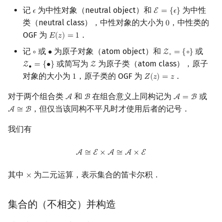
记
为中性对象（neutral object）和
为中性
回文树
二次剩余
可持久化数据结构
欧拉图
Kahan 求和
𝜖
E
=
{
𝜖
}
ϵ
E
=
{
ϵ
}
类（neutral class），中性对象的大小为
，中性类的
0
0
OGF 为
．
序列自动机
阶 & 原根
树套树
哈密顿图
珂朵莉树/颜色段均摊
𝐸
(
𝑧
)
=
1
E
(
z
)
=
1
记
或
为原子对象（atom object）和
或
∘
∙
Z
=
{
∘
}
∘
∙
Z
∘
=
{
∘
}
∘
最小表示法
离散对数
K-D Tree
二分图
空间优化简介
或简写为
为原子类（atom class），原子
Z
=
{
∙
}
Z
Z
∙
=
{
∙
}
Z
∙
对象的大小为
，原子类的 OGF 为
．
1
𝑍
(
𝑧
)
=
𝑧
1
Z
(
z
)
=
z
Lyndon 分解
高次剩余 & 单位根
动态树
平面图
对于两个组合类
和
在组合意义上同构记为
或
A
B
A
=
B
A
B
A
=
B
Main–Lorentz 算法
数论分块
析合树
弦图
，但仅当该同构不平凡时才使用后者的记号．
A
≅
B
A
≅
B
我们有
狄利克雷卷积
PQ 树
图的着色
A
≅
E
×
A
≅
A
×
E
A
≅
E
×
A
≅
A
×
E
莫比乌斯反演
手指树
网络流
其中
为二元运算，表示集合的笛卡尔积．
×
×
杜教筛
霍夫曼树
图的匹配
集合的（不相交）并构造
Powerful Number 筛
Prüfer 序列