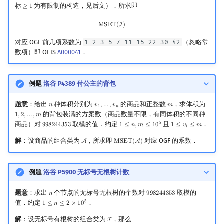
标
为有限制的构造，见后文）．所求即
≥
1
≥
1
MSET
(
I
)
M
S
E
T
(
I
)
对应 OGF 前几项系数为
1 2 3 5 7 11 15 22 30 42
（忽略常
数项）即 OEIS
A000041
．
例题
洛谷 P4389 付公主的背包
题意
：给出
种体积分别为
的商品和正整数
，求体积为
𝑛
𝑣
,
…
,
𝑣
𝑚
n
v
1
,
…
,
v
n
m
1
𝑛
的背包装满的方案数（商品数量不限，有同体积的不同种
1
,
2
,
…
,
𝑚
1
,
2
,
…
,
m
5
商品）对
取模的值．约定
且
．
9
9
8
2
4
4
3
5
3
1
≤
𝑛
,
𝑚
≤
1
0
1
≤
𝑣
≤
𝑚
998244353
1
≤
n
,
m
≤
10
5
1
≤
v
i
≤
m
𝑖
解
：设商品的组合类为
，所求即
对应 OGF 的系数．
A
M
S
E
T
(
A
)
A
MSET
(
A
)
例题
洛谷 P5900 无标号无根树计数
题意
：求出
个节点的无标号无根树的个数对
取模的
𝑛
9
9
8
2
4
4
3
5
3
n
998244353
5
值．约定
．
1
≤
𝑛
≤
2
×
1
0
1
≤
n
≤
2
×
10
5
解
：设无标号有根树的组合类为
，那么
T
T