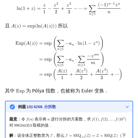
ln
(
1
+
z
)
=
z
1
−
z
2
2
+
z
3
3
−
⋯
=
∑
n
≥
1
(
−
1
)
n
−
1
z
n
n
𝑛
−
1
𝑛
2
3
(
−
1
)
𝑧
𝑧
𝑧
𝑧
l
n
(
1
+
𝑧
)
=
−
+
−
⋯
=
∑
1
2
3
𝑛
𝑛
≥
1
且
所以
𝐴
(
𝑧
)
=
e
x
p
(
l
n
(
𝐴
(
𝑧
)
)
)
A
(
z
)
=
exp
(
ln
(
A
(
z
)
)
)
Exp
(
A
(
z
)
)
=
exp
(
∑
n
≥
1
−
a
n
⋅
ln
(
1
−
z
n
)
)
=
exp
(
∑
n
≥
1
−
a
n
⋅
∑
m
≥
1
−
z
n
m
m
)
=
𝑛
=
e
x
p
(
∑
−
𝑎
⋅
l
n
(
1
−
𝑧
)
)
E
x
p
(
𝐴
(
𝑧
)
)
𝑛
𝑛
≥
1
𝑛
𝑚
−
𝑧
=
e
x
p
(
∑
−
𝑎
⋅
∑
)
𝑛
𝑚
𝑛
≥
1
𝑚
≥
1
2
3
𝐴
(
𝑧
)
𝐴
(
𝑧
)
𝐴
(
𝑧
)
=
e
x
p
(
+
+
+
⋯
)
1
2
3
其中
为 Pólya 指数，也被称为 Euler 变换．
E
x
p
Exp
例题
LOJ 6268. 分拆数
5
题意
：令
表示将
进行分拆的方案数，求
𝑓
(
𝑛
)
𝑛
𝑓
(
1
)
,
𝑓
(
2
)
,
…
,
𝑓
(
1
0
)
f
(
n
)
n
f
(
1
)
,
f
(
2
)
,
…
,
f
(
10
5
)
对
取模的值．
9
9
8
2
4
4
3
5
3
998244353
解
：设全体正整数类为
，那么
（下
I
I
=
S
E
Q
(
Z
)
=
Z
×
S
E
Q
(
Z
)
I
I
=
SEQ
≥
1
(
Z
)
=
Z
×
SEQ
(
Z
)
≥
1