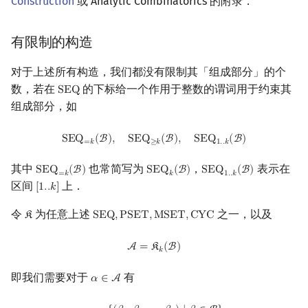
Construction
或 Analytic Combinatorics 的附录．
有限制的构造
对于上述所有构造，我们都没有限制其「组成部分」的个
数，若在
的下标给一个作用于整数的谓词用于约束其
S
E
Q
SEQ
组成部分，如
SEQ
=
k
(
B
)
,
SEQ
≥
k
(
B
)
,
SEQ
1.
.
k
(
B
)
S
E
Q
(
B
)
,
S
E
Q
(
B
)
,
S
E
Q
(
B
)
=
𝑘
≥
𝑘
1
.
.
𝑘
其中
也常简写为
，
表示在
S
E
Q
(
B
)
S
E
Q
(
B
)
S
E
Q
(
B
)
SEQ
=
k
(
B
)
SEQ
k
(
B
)
SEQ
1.
.
k
(
B
)
=
𝑘
𝑘
1
.
.
𝑘
区间
上．
[
1
.
.
𝑘
]
[
1.
.
k
]
令
为任意上述
之一，以及
𝔎
S
E
Q
,
P
S
E
T
,
M
S
E
T
,
C
Y
C
K
SEQ
,
PSET
,
MSET
,
CYC
A
=
K
k
(
B
)
A
=
𝔎
(
B
)
𝑘
即我们需要对于
有
𝛼
∈
A
α
∈
A
α
=
{
(
β
1
,
β
2
,
…
,
β
k
)
∣
β
∈
B
}