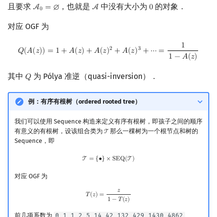
且要求
，也就是
中没有大小为
的对象．
A
=
∅
A
0
A
0
=
∅
A
0
0
对应 OGF 为
1
Q
(
A
(
z
)
)
=
1
+
A
(
z
)
+
A
(
z
)
2
+
A
(
z
)
3
+
⋯
=
1
1
−
A
(
z
)
2
3
𝑄
(
𝐴
(
𝑧
)
)
=
1
+
𝐴
(
𝑧
)
+
𝐴
(
𝑧
)
+
𝐴
(
𝑧
)
+
⋯
=
1
−
𝐴
(
𝑧
)
其中
为 Pólya 准逆（quasi-inversion）．
𝑄
Q
例：有序有根树（ordered rooted tree）
我们可以使用 Sequence 构造来定义有序有根树，即孩子之间的顺序
有意义的有根树，设该组合类为
那么一棵树为一个根节点和树的
T
T
Sequence，即
T
=
{
∙
}
×
SEQ
(
T
)
T
=
{
∙
}
×
S
E
Q
(
T
)
对应 OGF 为
𝑧
T
(
z
)
=
z
1
−
T
(
z
)
𝑇
(
𝑧
)
=
1
−
𝑇
(
𝑧
)
前几项系数为
0 1 1 2 5 14 42 132 429 1430 4862