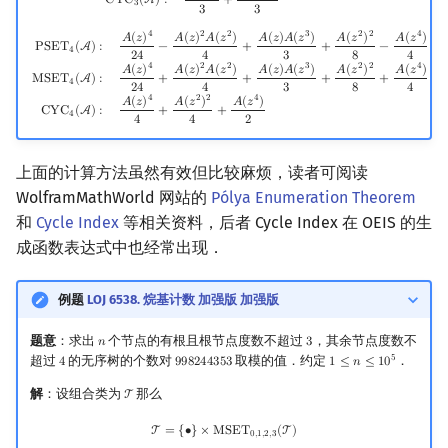
C
Y
C
(
A
)
:
+
3
3
3
4
2
2
3
2
2
4
PSET
4
(
A
)
:
A
(
z
)
4
24
−
A
(
z
)
2
A
(
z
2
)
4
+
A
(
z
)
A
(
z
3
)
3
+
A
(
z
2
)
2
8
−
A
(
z
4
)
4
MSET
4
(
A
)
:
A
(
z
)
4
24
+
A
𝐴
(
𝑧
)
𝐴
(
𝑧
)
𝐴
(
𝑧
)
𝐴
(
𝑧
)
𝐴
(
𝑧
)
𝐴
(
𝑧
)
𝐴
(
𝑧
)
P
S
E
T
(
A
)
:
−
+
+
−
4
2
4
4
3
8
4
4
2
2
3
2
2
4
𝐴
(
𝑧
)
𝐴
(
𝑧
)
𝐴
(
𝑧
)
𝐴
(
𝑧
)
𝐴
(
𝑧
)
𝐴
(
𝑧
)
𝐴
(
𝑧
)
M
S
E
T
(
A
)
:
+
+
+
+
4
2
4
4
3
8
4
4
2
2
4
𝐴
(
𝑧
)
𝐴
(
𝑧
)
𝐴
(
𝑧
)
C
Y
C
(
A
)
:
+
+
4
4
4
2
上面的计算方法虽然有效但比较麻烦，读者可阅读
WolframMathWorld 网站的
Pólya Enumeration Theorem
和
Cycle Index
等相关资料，后者 Cycle Index 在 OEIS 的生
成函数表达式中也经常出现．
例题
LOJ 6538. 烷基计数 加强版 加强版
题意
：求出
个节点的有根且根节点度数不超过
，其余节点度数不
𝑛
3
n
3
5
超过
的无序树的个数对
取模的值．约定
．
4
9
9
8
2
4
4
3
5
3
1
≤
𝑛
≤
1
0
4
998244353
1
≤
n
≤
10
5
解
：设组合类为
那么
T
T
T
=
{
∙
}
×
MSET
0
,
1
,
2
,
3
(
T
)
T
=
{
∙
}
×
M
S
E
T
(
T
)
0
,
1
,
2
,
3