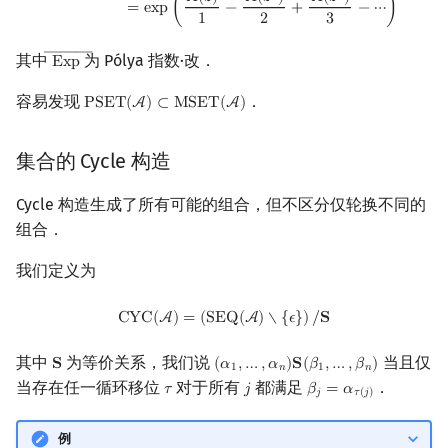
𝐴
(
𝑧
)
𝐴
(
𝑧
)
𝐴
(
𝑧
)
=
e
x
p
(
−
+
−
⋯
)
1
2
3
―――
其中
为 Pólya 指数·改．
E
x
p
Exp
―
容易发现
．
P
S
E
T
(
A
)
⊂
M
S
E
T
(
A
)
PSET
(
A
)
⊂
MSET
(
A
)
集合的 Cycle 构造
Cycle 构造生成了所有可能的组合，但不区分仅轮换不同的
组合．
我们定义为
CYC
(
A
)
=
(
SEQ
(
A
)
∖
{
ϵ
}
)
/
S
C
Y
C
(
A
)
=
(
S
E
Q
(
A
)
∖
{
𝜖
}
)
/
𝐒
其中
为等价关系，我们说
当且仅
𝐒
(
𝛼
,
…
,
𝛼
)
𝐒
(
𝛽
,
…
,
𝛽
)
S
(
α
1
,
…
,
α
n
)
S
(
β
1
,
…
,
β
n
)
1
𝑛
1
𝑛
当存在任一循环移位
对于所有
都满足
．
𝜏
𝑗
𝛽
=
𝛼
τ
j
β
j
=
α
τ
(
j
)
𝑗
𝜏
(
𝑗
)
例