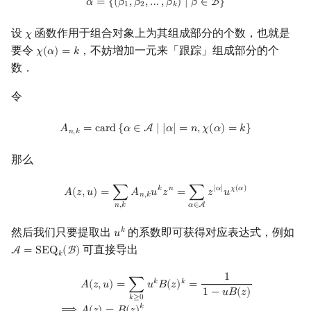
𝛼
=
{
(
𝛽
,
𝛽
,
…
,
𝛽
)
∣
𝛽
∈
B
}
1
2
𝑘
设
函数作用于组合对象上为其组成部分的个数，也就是
𝜒
χ
要令
，不妨增加一元来「跟踪」组成部分的个
𝜒
(
𝛼
)
=
𝑘
χ
(
α
)
=
k
数．
令
A
n
,
k
=
card
{
α
∈
A
∣
|
α
|
=
n
,
χ
(
α
)
=
k
}
𝐴
=
c
a
r
d
{
𝛼
∈
A
∣
|
𝛼
|
=
𝑛
,
𝜒
(
𝛼
)
=
𝑘
}
𝑛
,
𝑘
那么
A
(
z
,
u
)
=
∑
n
,
k
A
n
,
k
u
k
z
n
=
∑
α
∈
A
z
|
α
|
u
χ
(
α
)
𝑘
𝑛
|
𝛼
|
𝜒
(
𝛼
)
𝐴
(
𝑧
,
𝑢
)
=
∑
𝐴
𝑢
𝑧
=
∑
𝑧
𝑢
𝑛
,
𝑘
𝑛
,
𝑘
𝛼
∈
A
然后我们只要提取出
的系数即可获得对应表达式，例如
𝑘
𝑢
u
k
可直接导出
A
=
S
E
Q
(
B
)
A
=
SEQ
k
(
B
)
𝑘
1
A
(
z
,
u
)
=
∑
k
≥
0
u
k
B
(
z
)
k
=
1
1
−
u
B
(
z
)
⟹
A
(
z
)
=
B
(
z
)
k
𝑘
𝑘
𝐴
(
𝑧
,
𝑢
)
=
∑
𝑢
𝐵
(
𝑧
)
=
1
−
𝑢
𝐵
(
𝑧
)
𝑘
≥
0
𝑘