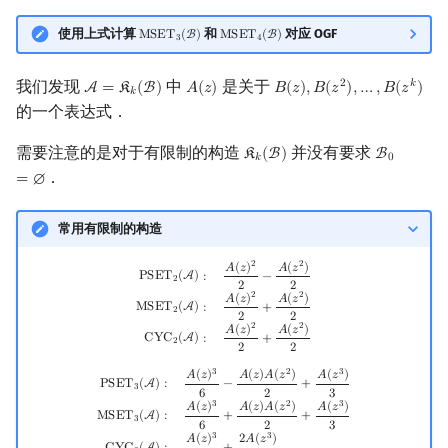
使用上式计算
和
对应 OGF
M
S
E
T
(
B
)
M
S
E
T
(
B
)
MSET
3
(
B
)
MSET
4
(
B
)
3
4
我们发现
中
是关于
2
𝑘
A
=
𝔎
(
B
)
𝐴
(
𝑧
)
𝐵
(
𝑧
)
,
𝐵
(
𝑧
)
,
…
,
𝐵
(
𝑧
)
A
=
K
k
(
B
)
A
(
z
)
B
(
z
)
,
B
(
z
2
)
,
…
,
B
(
z
k
)
𝑘
的一个表达式．
需要注意的是对于有限制的构造
并没有要求
𝔎
(
B
)
B
K
k
(
B
)
B
0
=
∅
𝑘
0
．
=
∅
常用有限制的构造
2
2
PSET
2
(
A
)
:
A
(
z
)
2
2
−
A
(
z
2
)
2
MSET
2
(
A
)
:
A
(
z
)
2
2
+
A
(
z
2
)
2
CYC
2
(
A
)
:
A
(
z
)
2
2
+
A
(
z
2
)
2
𝐴
(
𝑧
)
𝐴
(
𝑧
)
P
S
E
T
(
A
)
:
−
2
2
2
2
2
𝐴
(
𝑧
)
𝐴
(
𝑧
)
M
S
E
T
(
A
)
:
+
2
2
2
2
2
𝐴
(
𝑧
)
𝐴
(
𝑧
)
C
Y
C
(
A
)
:
+
2
2
2
3
2
3
PSET
3
(
A
)
:
A
(
z
)
3
6
−
A
(
z
)
A
(
z
2
)
2
+
A
(
z
3
)
3
MSET
3
(
A
)
:
A
(
z
)
3
6
+
A
(
z
)
A
(
z
2
)
2
+
A
(
z
3
)
3
CYC
3
(
A
)
:
𝐴
(
𝑧
)
𝐴
(
𝑧
)
𝐴
(
𝑧
)
𝐴
(
𝑧
)
P
S
E
T
(
A
)
:
−
+
3
6
2
3
3
2
3
𝐴
(
𝑧
)
𝐴
(
𝑧
)
𝐴
(
𝑧
)
𝐴
(
𝑧
)
M
S
E
T
(
A
)
:
+
+
3
6
2
3
3
3
𝐴
(
𝑧
)
2
𝐴
(
𝑧
)