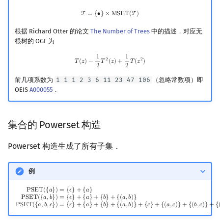
T
=
{
∙
}
×
MSET
(
T
)
T
=
{
∙
}
×
M
S
E
T
(
T
)
根据 Richard Otter 的论文
The Number of Trees
中的描述，对应无
根树的 OGF 为
1
1
T
(
z
)
−
1
2
T
2
(
z
)
+
1
2
T
(
z
2
)
2
2
𝑇
(
𝑧
)
−
𝑇
(
𝑧
)
+
𝑇
(
𝑧
)
2
2
前几项系数为
1 1 1 2 3 6 11 23 47 106
（忽略常数项）即
OEIS
A000055
．
集合的 Powerset 构造
Powerset 构造生成了所有子集．
例
PSET
(
{
a
}
)
=
{
ϵ
}
+
{
a
}
PSET
(
{
a
,
b
}
)
=
{
ϵ
}
+
{
a
}
+
{
b
}
+
{
(
a
,
b
)
}
PSET
(
{
a
,
b
,
c
}
)
=
{
ϵ
}
+
{
a
}
+
{
b
}
+
{
(
a
,
P
S
E
T
(
{
𝑎
}
)
=
{
𝜖
}
+
{
𝑎
}
P
S
E
T
(
{
𝑎
,
𝑏
}
)
=
{
𝜖
}
+
{
𝑎
}
+
{
𝑏
}
+
{
(
𝑎
,
𝑏
)
}
P
S
E
T
(
{
𝑎
,
𝑏
,
𝑐
}
)
=
{
𝜖
}
+
{
𝑎
}
+
{
𝑏
}
+
{
(
𝑎
,
𝑏
)
}
+
{
𝑐
}
+
{
(
𝑎
,
𝑐
)
}
+
{
(
𝑏
,
𝑐
)
}
+
{