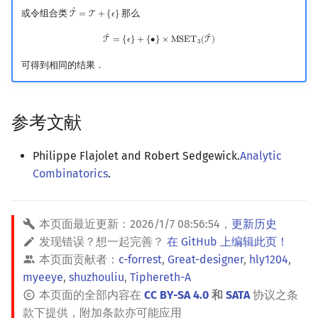
ˆ
或令组合类
那么
T
=
T
+
{
𝜖
}
T
^
=
T
+
{
ϵ
}
T
^
=
{
ϵ
}
+
{
∙
}
×
MSET
3
(
T
^
)
ˆ
ˆ
T
=
{
𝜖
}
+
{
∙
}
×
M
S
E
T
(
T
)
3
可得到相同的结果．
参考文献
Philippe Flajolet and Robert Sedgewick.
Analytic
Combinatorics
.
本页面最近更新：
2026/1/7 08:56:54
，
更新历史
发现错误？想一起完善？
在 GitHub 上编辑此页！
本页面贡献者：
c-forrest
,
Great-designer
,
hly1204
,
myeeye
,
shuzhouliu
,
Tiphereth-A
本页面的全部内容在
CC BY-SA 4.0
和
SATA
协议之条
款下提供，附加条款亦可能应用