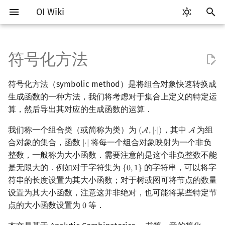
OI Wiki
键
入
符号化方法
Getting Started
比赛相关简介
工具软件简介
语言基础简介
算法基础简介
搜索部分简介
动态规划部分简介
字符串部分简介
数字系统简介
数论基础
无标号体系
排列组合
线性代数简介
线性规划基础
基本概念
基本概念
博弈论简介
插值
数据结构部分简介
图论部分简介
计算几何部分简介
杂项简介
RMQ
OI 赛事与赛制
题型概述
读入、输出优化
Vim
评测工具简介
Testlib 简介
Hello, World!
C++ 标准库简介
类
复杂度简介
排序简介
DP 优化简介
后缀数组简介
并查集
堆简介
分块思想
线段树基础
二叉搜索树 & 平衡树
可持久化数据结构简介
线段树套线段树
Link Cut Tree
树基础
最短路
最小生成树
强连通分量
网络流简介
图匹配
离线算法简介
随机函数
以
符号化方法（symbolic method）是将组合对象快速转换成
开
关于本项目
赛事
代码编辑工具
C++ 基础
复杂度
DFS（搜索）
动态规划基础
字符串基础
进位制
模算术简介
抽屉原理
向量
单纯形法
群论
条件概率与独立性
公平组合游戏
数值积分
栈
图论相关概念
二维计算几何基础
离散化
并查集应用
集合的（不相交）并构造
ICPC/CCPC 赛事与赛制
交互题
分段打表
Emacs
Arbiter
通用
C++ 语法基础
STL 容器
命名空间
均摊复杂度
选择排序
单调队列/单调栈优化
最优原地后缀排序算法
并查集复杂度
二叉堆
块状数组
线段树合并 & 分裂
Treap
可持久化线段树
平衡树套线段树
全局平衡二叉树
树的直径
差分约束
最小树形图
双连通分量
最大流
二分图最大匹配
CDQ 分治
随机化技巧
生成函数的一种方法，我们将考虑对于集合上定义的特定运
始
算，然后导出其对应的生成函数的运算．
如何参与
题型
评测工具
C++ 标准库
枚举
BFS（搜索）
记忆化搜索
标准库
平衡三进制
素数
容斥原理
内积和外积
环论
随机变量
零和游戏
高斯消元
队列
图的存储
三维计算几何基础
双指针
括号序列
集合的笛卡尔积构造
常见错误
VS Code
Cena
Generator
变量
STL 算法
值类别
冒泡排序
斜率优化
配对堆
块状链表
李超线段树
Splay 树
可持久化块状数组
线段树套平衡树
Euler Tour Tree
树的中心
k 短路
最小直径生成树
割点和桥
最小割
二分图最大权匹配
整体二分
爬山算法
搜
我们称一个组合类（或简称为类）为
，其中
为组
(
A
,
|
⋅
|
)
A
(
A
,
|
⋅
|
)
A
OI Wiki 不是什么
学习路线
命令行
C++ 进阶
模拟
双向搜索
背包 DP
字符串匹配
格雷码
最大公约数
斐波那契数列
矩阵
域论
随机变量的数字特征
非公平组合游戏
牛顿迭代法
链表
DFS（图论）
距离
离线算法
线段树与离线询问
集合的 Sequence 构造
常见技巧
Atom
CCR Plus
Validator
运算
bitset
重载运算符
插入排序
四边形不等式优化
左偏树
树分块
猫树
WBLT
可持久化平衡树
树状数组套权值线段树
Top Tree
树的重心
同余最短路
圆方树
费用流
一般图最大匹配
莫队算法
模拟退火
索
合对象的集合，函数
将每一个组合对象映射为一个非负
|
⋅
|
|
⋅
|
整数，一般称为大小函数．需要注意的是这个非负整数不能
格式手册
学习资源
命令行编译与调试
C++ 与其他常用语言的区别
递归 & 分治
启发式搜索
区间 DP
字符串哈希
欧拉函数
错位排列
初等变换
Schreier–Sims 算法
概率不等式
哈希表
BFS（图论）
Pick 定理
分数规划
集合的 Multiset 构造
Eclipse
Lemon
Interactor
流程控制语句
string
引用
计数排序
Slope Trick 优化
Sqrt Tree
区间最值操作 & 区间历史
替罪羊树
可持久化字典树
分块套树状数组
最近公共祖先
点/边连通度
上下界网络流
一般图最大权匹配
是无限大的．例如对于字符集为
的字符串，可以将字
{
0
,
1
}
{
0
,
1
}
值
符串的长度设置为其大小函数；对于树或图可将节点的数量
数学符号表
技巧
编译器
Pascal 转 C++ 急救
贪心
A*
DAG 上的 DP
字典树 (Trie)
筛法
卡特兰数
行列式
并查集
树上问题
三角剖分
随机化
集合的 Powerset 构造
Notepad++
Checker
高级数据类型
pair
常量
基数排序
WQS 二分
笛卡尔树
可持久化可并堆
树链剖分
Stoer–Wagner 算法
稳定匹配
设置为其大小函数，注意这并非绝对，也可能将某些特定节
Kinetic Tournament Tree
点的大小函数设置为
等．
0
0
F.A.Q.
出题
WSL (Windows 10)
Python 速成
排序
迭代加深搜索
树形 DP
前缀函数与 KMP 算法
分解质因数
斯特林数
线性空间
堆
有向无环图
凸包
悬线法
集合的 Cycle 构造
Kate
函数
新版 C++ 特性
快速排序
状态设计优化
Size Balanced Tree
树上启发式合并