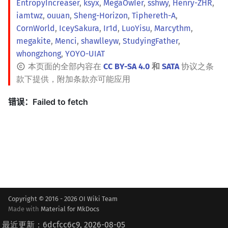
EntropyIncreaser
,
ksyx
,
MegaOwIer
,
sshwy
,
Henry-ZHR
,
iamtwz
,
ouuan
,
Sheng-Horizon
,
Tiphereth-A
,
CornWorld
,
IceySakura
,
Ir1d
,
LuoYisu
,
Marcythm
,
megakite
,
Menci
,
shawlleyw
,
StudyingFather
,
whongzhong
,
YOYO-UIAT
本页面的全部内容在
CC BY-SA 4.0
和
SATA
协议之条
款下提供，附加条款亦可能应用
Copyright © 2016 - 2026 OI Wiki Team
Made with
Material for MkDocs
最近更新：6dcfcc6c9, 2026-08-05