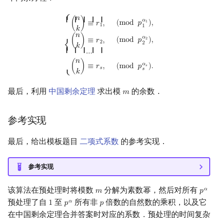
{
(
n
k
)
≡
r
1
,
(
mod
p
1
α
1
)
,
(
n
k
)
≡
r
2
,
(
mod
p
2
α
2
)
,
⋯
(
n
k
)
≡
r
s
,
(
mod
p
s
α
s
)
.
⎧
𝑛
{ { { { {
𝛼
(
m
o
d
𝑝
)
,
1
(
)
≡
𝑟
,
1
1
𝑘
𝑛
𝛼
(
m
o
d
𝑝
)
,
2
(
)
≡
𝑟
,
2
2
𝑘
⎨
{ { { { {
⋯
𝑛
𝛼
(
)
≡
𝑟
,
(
m
o
d
𝑝
)
.
𝑠
𝑠
𝑠
𝑘
⎩
最后，利用
中国剩余定理
求出模
的余数．
𝑚
m
参考实现
最后，给出模板题目
二项式系数
的参考实现．
参考实现
该算法在预处理时将模数
分解为素数幂，然后对所有
𝛼
𝑚
𝑝
m
p
α
预处理了自
至
所有非
倍数的自然数的乘积，以及它
𝛼
1
𝑝
𝑝
1
p
α
p
在中国剩余定理合并答案时对应的系数．预处理的时间复杂