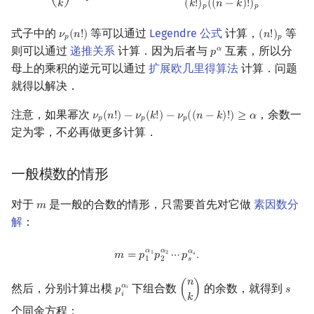
𝑘
(
𝑘
!
)
(
(
𝑛
−
𝑘
)
!
)
𝑝
𝑝
式子中的
等可以通过
Legendre 公式
计算，
等
𝜈
(
𝑛
!
)
(
𝑛
!
)
ν
p
(
n
!
)
(
n
!
)
p
𝑝
𝑝
则可以通过
递推关系
计算．因为后者与
互素，所以分
𝛼
𝑝
p
α
母上的乘积的逆元可以通过
扩展欧几里得算法
计算．问题
就得以解决．
注意，如果幂次
，余数一
𝜈
(
𝑛
!
)
−
𝜈
(
𝑘
!
)
−
𝜈
(
(
𝑛
−
𝑘
)
!
)
≥
𝛼
ν
p
(
n
!
)
−
ν
p
(
k
!
)
−
ν
p
(
(
n
−
k
)
!
)
≥
α
𝑝
𝑝
𝑝
定为零，不必再做更多计算．
一般模数的情形
对于
是一般的合数的情形，只需要首先对它做
素因数分
𝑚
m
解
：
m
=
p
1
α
1
p
2
α
2
⋯
p
s
α
s
.
𝛼
𝛼
𝛼
𝑚
=
𝑝
𝑝
⋯
𝑝
.
1
2
𝑠
𝑠
1
2
𝑛
𝛼
然后，分别计算出模
下组合数
的余数，就得到
𝑝
(
)
𝑠
𝑖
p
i
α
i
(
n
k
)
s
𝑖
𝑘
个同余方程：