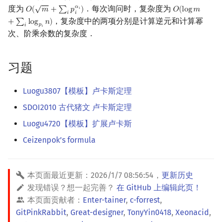
√
𝛼
度为
．每次询问时，复杂度为
𝑂
(
𝑚
+
∑
𝑝
)
𝑂
(
l
o
g
𝑚
𝑖
O
(
m
+
∑
i
p
i
α
i
)
O
(
log
m
+
∑
i
log
𝑖
𝑖
，复杂度中的两项分别是计算逆元和计算幂
+
∑
l
o
g
𝑛
)
𝑝
𝑖
𝑖
次、阶乘余数的复杂度．
习题
Luogu3807【模板】卢卡斯定理
SDOI2010 古代猪文 卢卡斯定理
Luogu4720【模板】扩展卢卡斯
Ceizenpok’s formula
本页面最近更新：
2026/1/7 08:56:54
，
更新历史
发现错误？想一起完善？
在 GitHub 上编辑此页！
本页面贡献者：
Enter-tainer
,
c-forrest
,
GitPinkRabbit
,
Great-designer
,
TonyYin0418
,
Xeonacid
,