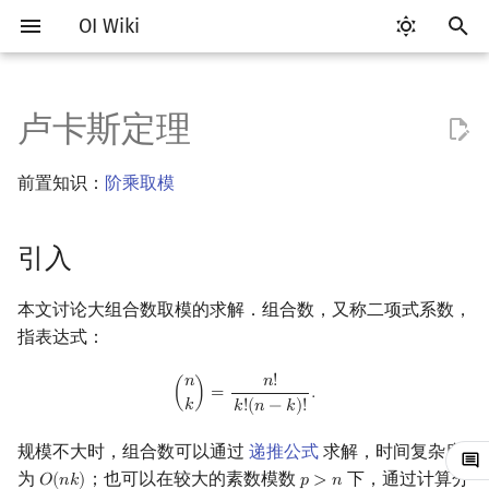
OI Wiki
键
入
卢卡斯定理
Getting Started
比赛相关简介
工具软件简介
语言基础简介
算法基础简介
搜索部分简介
动态规划部分简介
字符串部分简介
数字系统简介
引入
多项式与生成函数简介
排列组合
线性代数简介
线性规划基础
基本概念
基本概念
博弈论简介
插值
数据结构部分简介
图论部分简介
计算几何部分简介
杂项简介
RMQ
OI 赛事与赛制
题型概述
读入、输出优化
Vim
评测工具简介
Testlib 简介
Hello, World!
C++ 标准库简介
类
复杂度简介
排序简介
DP 优化简介
后缀数组简介
并查集
堆简介
分块思想
线段树基础
二叉搜索树 & 平衡树
可持久化数据结构简介
线段树套线段树
Link Cut Tree
树基础
最短路
最小生成树
强连通分量
网络流简介
图匹配
离线算法简介
随机函数
以
前置知识：
阶乘取模
开
关于本项目
赛事
代码编辑工具
C++ 基础
复杂度
DFS（搜索）
动态规划基础
字符串基础
进位制
Lucas 定理
代数基本定理
抽屉原理
向量
单纯形法
群论
条件概率与独立性
公平组合游戏
数值积分
栈
图论相关概念
二维计算几何基础
离散化
并查集应用
ICPC/CCPC 赛事与赛制
交互题
分段打表
Emacs
Arbiter
通用
C++ 语法基础
STL 容器
命名空间
均摊复杂度
选择排序
单调队列/单调栈优化
最优原地后缀排序算法
并查集复杂度
二叉堆
块状数组
线段树合并 & 分裂
Treap
可持久化线段树
平衡树套线段树
全局平衡二叉树
树的直径
差分约束
最小树形图
双连通分量
最大流
二分图最大匹配
CDQ 分治
随机化技巧
始
引入
如何参与
题型
评测工具
C++ 标准库
枚举
BFS（搜索）
记忆化搜索
标准库
平衡三进制
快速傅里叶变换
容斥原理
内积和外积
环论
随机变量
零和游戏
高斯消元
队列
图的存储
三维计算几何基础
双指针
括号序列
参考实现
常见错误
VS Code
Cena
Generator
变量
STL 算法
值类别
冒泡排序
斜率优化
配对堆
块状链表
李超线段树
Splay 树
可持久化块状数组
线段树套平衡树
Euler Tour Tree
树的中心
k 短路
最小直径生成树
割点和桥
最小割
二分图最大权匹配
整体二分
爬山算法
搜
OI Wiki 不是什么
学习路线
命令行
C++ 进阶
模拟
双向搜索
背包 DP
字符串匹配
格雷码
exLucas 算法
快速数论变换
斐波那契数列
矩阵
域论
随机变量的数字特征
非公平组合游戏
牛顿迭代法
链表
DFS（图论）
距离
离线算法
线段树与离线询问
常见技巧
Atom
CCR Plus
Validator
运算
bitset
重载运算符
插入排序
四边形不等式优化
左偏树
树分块
猫树
WBLT
可持久化平衡树
树状数组套权值线段树
Top Tree
树的重心
同余最短路
圆方树
费用流
一般图最大匹配
莫队算法
模拟退火
索
本文讨论大组合数取模的求解．组合数，又称二项式系数，
指表达式：
格式手册
学习资源
命令行编译与调试
C++ 与其他常用语言的区别
递归 & 分治
启发式搜索
区间 DP
字符串哈希
快速沃尔什变换
错位排列
初等变换
Schreier–Sims 算法
概率不等式
哈希表
BFS（图论）
Pick 定理
分数规划
素数幂模的情形
Eclipse
Lemon
Interactor
流程控制语句
string
引用
计数排序
Slope Trick 优化
Sqrt Tree
区间最值操作 & 区间历史
替罪羊树
可持久化字典树
分块套树状数组
最近公共祖先
点/边连通度
上下界网络流
一般图最大权匹配
(
n
k
)
=
n
!
k
!
(
n
−
k
)
!
.
𝑛
!
𝑛
值
(
)
=
.
𝑘
𝑘
!
(
𝑛
−
𝑘
)
!
数学符号表
技巧
编译器
Pascal 转 C++ 急救
贪心
A*
DAG 上的 DP
字典树 (Trie)
Chirp Z 变换
卡特兰数
行列式
并查集
树上问题
三角剖分
随机化
一般模数的情形
Notepad++
Checker
高级数据类型
pair
常量
基数排序
WQS 二分
笛卡尔树
可持久化可并堆
树链剖分
Stoer–Wagner 算法
稳定匹配
Kinetic Tournament Tree
规模不大时，组合数可以通过
递推公式
求解，时间复杂度
F.A.Q.
出题
WSL (Windows 10)
Python 速成
排序
迭代加深搜索
树形 DP
前缀函数与 KMP 算法
多项式牛顿迭代
斯特林数
线性空间
堆
有向无环图
凸包
悬线法
参考实现
Kate
函数
新版 C++ 特性
快速排序
状态设计优化
Size Balanced Tree
树上启发式合并
为
；也可以在较大的素数模数
下，通过计算分
𝑂
(
𝑛
𝑘
)
𝑝
>
𝑛
O
(
n
k
)
p
>
n