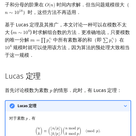
子和分母的阶乘在
时间内求解．但当问题规模很大（
𝑂
(
𝑛
)
O
(
n
)
镜像站列表
Special Judge
Java 速成
前缀和 & 差分
IDA*
状压 DP
Boyer–Moore 算法
习题
多项式多点求值|快速插值
贝尔数
线性基
块状数据结构
拓扑排序
扫描线
有限状态自动机
Dev-C++
文件操作
Lambda 表达式
归并排序
AVL 树
虚树
）时，这些方法不再适用．
1
8
𝑛
∼
1
0
n
∼
10
18
致谢
Testlib
Java 进阶
二分
回溯法
数位 DP
Z 函数（扩展 KMP）
多项式初等函数
伯努利数
线性映射
单调栈
最短路问题
旋转卡壳
计算理论基础
CLion
pb_ds
堆排序
红黑树
树分治
基于 Lucas 定理及其推广，本文讨论一种可以在模数不太
大 (
) 时求解组合数的方法．更准确地说，只要模数
6
𝑚
∼
1
0
m
∼
10
6
Polygon
倍增
Dancing Links
插头 DP
AC 自动机
常系数齐次线性递推
Entringer Number
特征多项式
单调队列
生成树问题
半平面交
字节顺序
Geany
编译优化
桶排序
左偏红黑树
动态树分治
𝑒
𝑒
的唯一分解
中所有素数幂的和（即
）在
𝑚
=
∏
𝑝
∑
𝑝
𝑖
𝑖
m
=
∏
p
i
e
i
∑
p
i
e
i
𝑖
𝑖
规模时就可以使用该方法，因为算法的预处理大致相当
6
1
0
10
6
OJ 工具
构造
Alpha–Beta 剪枝
计数 DP
后缀数组 (SA)
多项式平移|连续点值平移
Eulerian Number
对角化
ST 表
斯坦纳树
平面最近点对
约瑟夫问题
Xcode
希尔排序
AA 树
AHU 算法
于这一规模．
LaTeX 入门
优化
动态 DP
后缀自动机 (SAM)
符号化方法
分拆数
Jordan标准型
树状数组
拆点
随机增量法
表达式求值
GUIDE
锦标赛排序
树哈希
Lucas 定理
Git
概率 DP
后缀平衡树
Lagrange 反演
范德蒙德卷积
线段树
连通性相关
反演变换
在一台机器上规划任务
Sublime Text
Tim 排序
树上随机游走
首先讨论模数为素数
的情形．此时，有 Lucas 定理：
𝑝
p
DP 套 DP
广义后缀自动机
形式幂级数复合|复合逆
Pólya 计数
划分树
环计数问题
计算几何杂项
主元素问题
CP Editor
排序相关 STL
Lucas 定理
DP 优化
后缀树
普通生成函数
图论计数
二叉搜索树 & 平衡树
最小环
Garsia–Wachs 算法
Code::Blocks
排序应用
对于素数
，有
𝑝
p
其它 DP 方法
Manacher
指数生成函数
跳表
2-SAT
15-puzzle
(
n
k
)
≡
(
⌊
n
/
p
⌋
⌊
k
/
p
⌋
)
(
n
mod
p
k
mod
p
)
(
mod
p
)
.
⌊
𝑛
/
𝑝
⌋
𝑛
𝑛
m
o
d
𝑝
(
)
≡
(
)
(
)
(
m
o
d
𝑝
)
.
𝑘
𝑘
m
o
d
𝑝
⌊
𝑘
/
𝑝
⌋