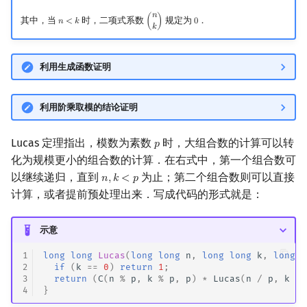
回文树
可持久化数据结构
欧拉图
Kahan 求和
𝑛
其中，当
时，二项式系数
规定为
．
𝑛
<
𝑘
(
)
0
n
<
k
(
n
k
)
0
𝑘
序列自动机
树套树
哈密顿图
珂朵莉树/颜色段均摊
利用生成函数证明
最小表示法
K-D Tree
二分图
空间优化简介
利用阶乘取模的结论证明
Lyndon 分解
动态树
平面图
Lucas 定理指出，模数为素数
时，大组合数的计算可以转
𝑝
p
Main–Lorentz 算法
析合树
弦图
化为规模更小的组合数的计算．在右式中，第一个组合数可
以继续递归，直到
为止；第二个组合数则可以直接
𝑛
,
𝑘
<
𝑝
n
,
k
<
p
PQ 树
图的着色
计算，或者提前预处理出来．写成代码的形式就是：
手指树
网络流
示意
霍夫曼树
图的匹配
1
long
long
Lucas
(
long
long
n
,
long
long
k
,
long
l
2
if
(
k
==
0
)
return
1
;
3
return
(
C
(
n
%
p
,
k
%
p
,
p
)
*
Lucas
(
n
/
p
,
k
/
Prüfer 序列
4
}