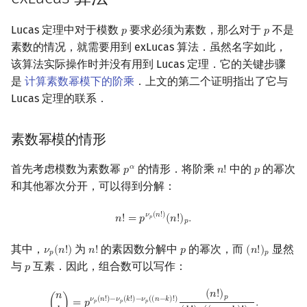
Lucas 定理中对于模数
要求必须为素数，那么对于
不是
𝑝
𝑝
p
p
素数的情况，就需要用到 exLucas 算法．虽然名字如此，
该算法实际操作时并没有用到 Lucas 定理．它的关键步骤
是
计算素数幂模下的阶乘
．上文的第二个证明指出了它与
Lucas 定理的联系．
素数幂模的情形
首先考虑模数为素数幂
的情形．将阶乘
中的
的幂次
𝛼
𝑝
𝑛
!
𝑝
p
α
n
!
p
和其他幂次分开，可以得到分解：
n
!
=
p
ν
p
(
n
!
)
(
n
!
)
p
.
𝜈
(
𝑛
!
)
𝑛
!
=
𝑝
(
𝑛
!
)
.
𝑝
𝑝
其中，
为
的素因数分解中
的幂次，而
显然
𝜈
(
𝑛
!
)
𝑛
!
𝑝
(
𝑛
!
)
ν
p
(
n
!
)
n
!
p
(
n
!
)
p
𝑝
𝑝
与
互素．因此，组合数可以写作：
𝑝
p
(
n
k
)
=
p
ν
p
(
n
!
)
−
ν
p
(
k
!
)
−
ν
p
(
(
n
−
k
)
!
)
(
n
!
)
p
(
k
!
)
p
(
(
n
−
k
)
!
)
p
.
(
𝑛
!
)
𝑛
𝑝
𝜈
(
𝑛
!
)
−
𝜈
(
𝑘
!
)
−
𝜈
(
(
𝑛
−
𝑘
)
!
)
(
)
=
𝑝
.
𝑝
𝑝
𝑝