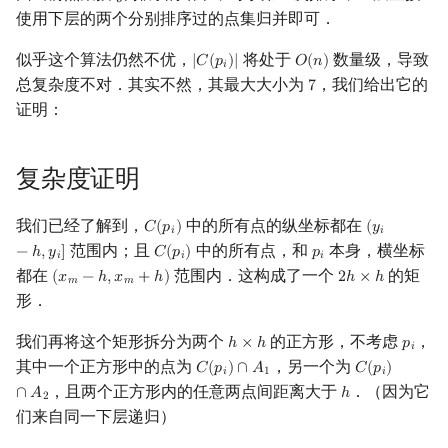
𝑖
使用下层的两个分别排序过的点集归并即可．
似乎这个算法仍然不优，
将处于
数量级，导致
|
𝐶
(
𝑝
)
|
𝑂
(
𝑛
)
|
C
(
p
i
)
|
O
(
n
)
𝑖
总复杂度不对．其实不然，其最大大小为
，我们给出它的
7
7
证明：
复杂度证明
我们已经了解到，
中的所有点的纵坐标都在
𝐶
(
𝑝
)
(
𝑦
C
(
p
i
)
(
y
i
−
h
,
y
i
]
𝑖
𝑖
范围内；且
中的所有点，和
本身，横坐标
−
ℎ
,
𝑦
]
𝐶
(
𝑝
)
𝑝
C
(
p
i
)
p
i
𝑖
𝑖
𝑖
都在
范围内．这构成了一个
的矩
(
𝑥
−
ℎ
,
𝑥
+
ℎ
)
2
ℎ
×
ℎ
(
x
m
−
h
,
x
m
+
h
)
2
h
×
h
𝑚
𝑚
形．
我们再将这个矩形拆分为两个
的正方形，不考虑
，
ℎ
×
ℎ
𝑝
h
×
h
p
i
𝑖
其中一个正方形中的点为
，另一个为
𝐶
(
𝑝
)
∩
𝐴
𝐶
(
𝑝
)
C
(
p
i
)
∩
A
1
C
(
p
i
)
∩
A
2
𝑖
1
𝑖
，且两个正方形内的任意两点间距离大于
．（因为它
∩
𝐴
ℎ
h
2
们来自同一下层递归）