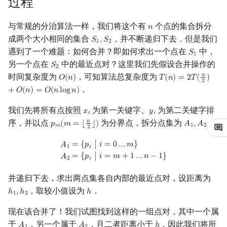
过程
镜像站列表
Special Judge
Java 速成
前缀和 & 差分
IDA*
状压 DP
Boyer–Moore 算法
置换和排列
块状数据结构
拓扑排序
参考资料与拓展阅读
有限状态自动机
Dev-C++
文件操作
Lambda 表达式
归并排序
裴蜀定理 & 一次不定方程
多项式多点求值|快速插值
贝尔数
线性基
AVL 树
虚树
与常规的分治算法一样，我们将这个有
个点的集合拆分
𝑛
n
成两个大小相同的集合
，并不断递归下去．但是我们
致谢
Testlib
Java 进阶
二分
回溯法
数位 DP
Z 函数（扩展 KMP）
弧度制与坐标系
单调栈
最短路问题
计算理论基础
𝑆
,
𝑆
CLion
pb_ds
堆排序
费马小定理 & 欧拉定理
多项式初等函数
伯努利数
线性映射
红黑树
树分治
S
1
,
S
2
1
2
遇到了一个难题：如何合并？即如何求出一个点在
中，
𝑆
S
1
1
另一个点在
中的最近点对？这里我们先假设合并操作的
Polygon
倍增
Dancing Links
插头 DP
AC 自动机
复数
单调队列
生成树问题
字节顺序
Geany
编译优化
桶排序
模逆元
常系数齐次线性递推
Entringer Number
特征多项式
左偏红黑树
动态树分治
𝑆
S
2
2
时间复杂度为
，可知算法总复杂度为
𝑛
𝑂
(
𝑛
)
𝑇
(
𝑛
)
=
2
𝑇
(
)
O
(
n
)
T
(
n
)
=
2
T
(
n
2
)
+
O
(
n
)
=
2
．
OJ 工具
构造
Alpha–Beta 剪枝
计数 DP
后缀数组 (SA)
数论
ST 表
斯坦纳树
约瑟夫问题
Xcode
希尔排序
线性同余方程
多项式平移|连续点值平移
Eulerian Number
对角化
AA 树
AHU 算法
+
𝑂
(
𝑛
)
=
𝑂
(
𝑛
l
o
g
𝑛
)
我们先将所有点按照
为第一关键字、
为第二关键字排
𝑥
𝑦
x
i
y
i
LaTeX 入门
优化
动态 DP
后缀自动机 (SAM)
多项式与生成函数
树状数组
拆点
表达式求值
GUIDE
锦标赛排序
中国剩余定理
符号化方法
分拆数
Jordan标准型
树哈希
𝑖
𝑖
序，并以点
为分界点，拆分点集为
：
𝑛
𝑝
(
𝑚
=
⌊
⌋
)
𝐴
,
𝐴
p
m
(
m
=
⌊
n
2
⌋
)
A
1
,
A
2
𝑚
1
2
2
Git
概率 DP
后缀平衡树
组合数学
线段树
连通性相关
在一台机器上规划任务
Sublime Text
Tim 排序
升幂引理
Lagrange 反演
范德蒙德卷积
树上随机游走
A
1
=
{
p
i
|
i
=
0
…
m
}
A
2
=
{
p
i
|
i
=
m
+
1
…
n
−
1
}
=
{
𝑝
∣
𝑖
=
0
…
𝑚
}
𝐴
𝑖
1
=
{
𝑝
∣
𝑖
=
𝑚
+
1
…
𝑛
−
1
}
𝐴
𝑖
2
DP 套 DP
广义后缀自动机
线性代数
划分树
环计数问题
主元素问题
CP Editor
排序相关 STL
阶乘取模
形式幂级数复合|复合逆
Pólya 计数
并递归下去，求出两点集各自内部的最近点对，设距离为
DP 优化
后缀树
线性规划
二叉搜索树 & 平衡树
最小环
Garsia–Wachs 算法
Code::Blocks
排序应用
卢卡斯定理
普通生成函数
图论计数
，取较小值设为
．
ℎ
,
ℎ
ℎ
h
1
,
h
2
h
1
2
现在该合并了！我们试图找到这样的一组点对，其中一个属
其它 DP 方法
Manacher
抽象代数
跳表
2-SAT
15-puzzle
同余方程
指数生成函数
于
，另一个属于
，且二者距离小于
．因此我们将所
𝐴
𝐴
ℎ
A
1
A
2
h