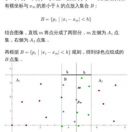
1
2
有横坐标与
的差小于
的点放入集合
：
𝑥
ℎ
𝐵
x
m
h
B
回文树
概率论
可持久化数据结构
欧拉图
Kahan 求和
二次剩余
𝑚
B
=
{
p
i
|
|
x
i
−
x
m
|
<
h
}
𝐵
=
{
𝑝
∣
|
𝑥
−
𝑥
|
<
ℎ
}
序列自动机
博弈论
树套树
哈密顿图
珂朵莉树/颜色段均摊
阶 & 原根
𝑖
𝑖
𝑚
结合图像，直线
将点分成了两部分．
左侧为
点
𝑚
𝑚
𝐴
m
m
A
1
1
最小表示法
数值算法
K-D Tree
二分图
空间优化简介
离散对数
集，右侧为
点集．
𝐴
A
2
2
Lyndon 分解
序理论
动态树
平面图
高次剩余 & 单位根
再根据
规则，得到绿色点组成的
𝐵
=
{
𝑝
∣
|
𝑥
−
𝑥
|
<
ℎ
}
B
=
{
p
i
|
|
x
i
−
x
m
|
<
h
}
𝑖
𝑖
𝑚
点集．
𝐵
B
Main–Lorentz 算法
杨氏矩阵
析合树
弦图
数论分块
拟阵
PQ 树
图的着色
狄利克雷卷积
Berlekamp–Massey 算法
手指树
网络流
莫比乌斯反演
霍夫曼树
图的匹配
杜教筛
Prüfer 序列
Powerful Number 筛