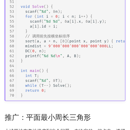
51
52
void
Solve
()
{
53
scanf
(
"%d"
,
&
n
);
54
for
(
int
i
=
0
;
i
<
n
;
i
++
)
{
55
scanf
(
"%d %d"
,
&
a
[
i
].
x
,
&
a
[
i
].
y
);
56
a
[
i
].
id
=
i
;
57
}
58
// 调用前先按横坐标排序
59
sort
(
a
,
a
+
n
,
[
&
](
point
x
,
point
y
)
{
return
60
mindist
=
9'000'000'000'000'000'000L
L
;
61
DC
(
0
,
n
);
62
printf
(
"%d %d
\n
"
,
A
,
B
);
63
}
64
65
int
main
()
{
66
int
T
;
67
scanf
(
"%d"
,
&
T
);
68
while
(
T
--
)
Solve
();
69
return
0
;
70
}
推广：平面最小周长三角形