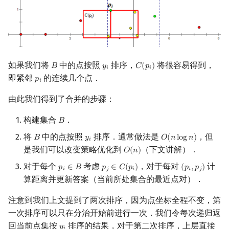
如果我们将
中的点按照
排序，
将很容易得到，
𝐵
𝑦
𝐶
(
𝑝
)
B
y
i
C
(
p
i
)
𝑖
𝑖
即紧邻
的连续几个点．
𝑝
p
i
𝑖
由此我们得到了合并的步骤：
构建集合
．
𝐵
B
将
中的点按照
排序．通常做法是
，但
𝐵
𝑦
𝑂
(
𝑛
l
o
g
𝑛
)
B
y
i
O
(
n
log
n
)
𝑖
是我们可以改变策略优化到
（下文讲解）．
𝑂
(
𝑛
)
O
(
n
)
对于每个
考虑
，对于每对
计
𝑝
∈
𝐵
𝑝
∈
𝐶
(
𝑝
)
(
𝑝
,
𝑝
)
p
i
∈
B
p
j
∈
C
(
p
i
)
(
p
i
,
p
j
)
𝑖
𝑗
𝑖
𝑖
𝑗
算距离并更新答案（当前所处集合的最近点对）．
注意到我们上文提到了两次排序，因为点坐标全程不变，第
一次排序可以只在分治开始前进行一次．我们令每次递归返
回当前点集按
排序的结果，对于第二次排序，上层直接
𝑦
y
i