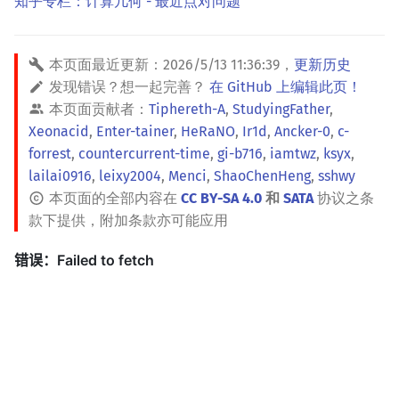
知乎专栏：计算几何 - 最近点对问题
本页面最近更新：
2026/5/13 11:36:39
，
更新历史
发现错误？想一起完善？
在 GitHub 上编辑此页！
本页面贡献者：
Tiphereth-A
,
StudyingFather
,
Xeonacid
,
Enter-tainer
,
HeRaNO
,
Ir1d
,
Ancker-0
,
c-
forrest
,
countercurrent-time
,
gi-b716
,
iamtwz
,
ksyx
,
lailai0916
,
leixy2004
,
Menci
,
ShaoChenHeng
,
sshwy
本页面的全部内容在
CC BY-SA 4.0
和
SATA
协议之条
款下提供，附加条款亦可能应用