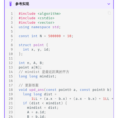
参考实现
 1
#include
<algorithm>
 2
#include
<cstdio>
 3
#include
<vector>
 4
using
namespace
std
;
 5
 6
const
int
N
=
500000
+
10
;
 7
 8
struct
point
{
 9
int
x
,
y
,
id
;
10
};
11
12
int
n
,
A
,
B
;
13
point
a
[
N
];
14
// mindist 是最近距离的平方
15
long
long
mindist
;
16
17
// 更新答案
18
void
upd_ans
(
const
point
&
a
,
const
point
&
b
)
{
19
long
long
dist
=
20
1L
L
*
(
a
.
x
-
b
.
x
)
*
(
a
.
x
-
b
.
x
)
+
1L
L
*
(
21
if
(
dist
<
mindist
)
{
22
mindist
=
dist
;
23
A
=
a
.
id
;
24
B
=
b
.
id
;