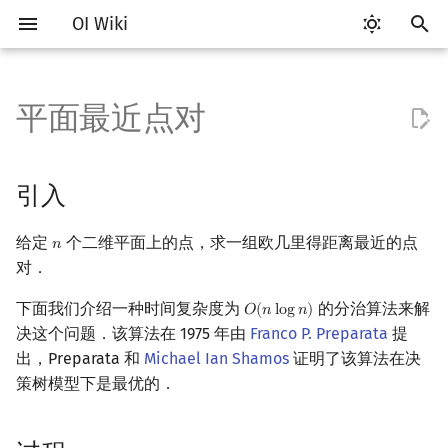
OI Wiki
键
入
平面最近点对
Getting Started
比赛相关简介
工具软件简介
语言基础简介
算法基础简介
搜索部分简介
动态规划部分简介
字符串部分简介
数学部分简介
数据结构部分简介
图论部分简介
引入
杂项简介
RMQ
OI 赛事与赛制
题型概述
读入、输出优化
Vim
评测工具简介
Testlib 简介
Hello, World!
C++ 标准库简介
类
复杂度简介
排序简介
DP 优化简介
后缀数组简介
数字系统简介
数论基础
多项式与生成函数简介
排列组合
线性代数简介
线性规划基础
基本概念
基本概念
博弈论简介
插值
并查集
堆简介
分块思想
线段树基础
二叉搜索树 & 平衡树
可持久化数据结构简介
线段树套线段树
Link Cut Tree
树基础
最短路
最小生成树
强连通分量
网络流简介
图匹配
离线算法简介
随机函数
以
开
关于本项目
赛事
代码编辑工具
C++ 基础
复杂度
DFS（搜索）
动态规划基础
字符串基础
布尔代数
栈
图论相关概念
过程
离散化
并查集应用
ICPC/CCPC 赛事与赛制
交互题
分段打表
Emacs
Arbiter
通用
C++ 语法基础
STL 容器
命名空间
均摊复杂度
选择排序
单调队列/单调栈优化
最优原地后缀排序算法
进位制
模算术简介
代数基本定理
抽屉原理
向量
单纯形法
群论
条件概率与独立性
公平组合游戏
数值积分
并查集复杂度
二叉堆
块状数组
线段树合并 & 分裂
Treap
可持久化线段树
平衡树套线段树
全局平衡二叉树
树的直径
差分约束
最小树形图
双连通分量
最大流
二分图最大匹配
CDQ 分治
随机化技巧
引入
始
如何参与
题型
评测工具
C++ 标准库
枚举
BFS（搜索）
记忆化搜索
标准库
数字系统
队列
图的存储
复杂度证明
双指针
括号序列
常见错误
VS Code
Cena
Generator
变量
STL 算法
值类别
冒泡排序
斜率优化
平衡三进制
素数
快速傅里叶变换
容斥原理
内积和外积
环论
随机变量
零和游戏
高斯消元
配对堆
块状链表
李超线段树
Splay 树
可持久化块状数组
线段树套平衡树
Euler Tour Tree
树的中心
k 短路
最小直径生成树
割点和桥
最小割
二分图最大权匹配
整体二分
爬山算法
给定
个二维平面上的点，求一组欧几里得距离最近的点
𝑛
n
搜
对．
OI Wiki 不是什么
学习路线
命令行
C++ 进阶
模拟
双向搜索
背包 DP
字符串匹配
位操作
链表
DFS（图论）
推广：平面最小周长三角形
离线算法
线段树与离线询问
常见技巧
Atom
CCR Plus
Validator
运算
bitset
重载运算符
插入排序
四边形不等式优化
格雷码
最大公约数
快速数论变换
斐波那契数列
矩阵
域论
随机变量的数字特征
非公平组合游戏
牛顿迭代法
左偏树
树分块
猫树
WBLT
可持久化平衡树
树状数组套权值线段树
Top Tree
树的重心
同余最短路
圆方树
费用流
一般图最大匹配
莫队算法
模拟退火
索
下面我们介绍一种时间复杂度为
的分治算法来解
𝑂
(
𝑛
l
o
g
𝑛
)
O
(
n
log
n
)
格式手册
学习资源
命令行编译与调试
C++ 与其他常用语言的区别
递归 & 分治
启发式搜索
区间 DP
字符串哈希
二进制集合操作
哈希表
BFS（图论）
非分治算法
分数规划
Eclipse
Lemon
Interactor
流程控制语句
string
引用
计数排序
Slope Trick 优化
欧拉函数
快速沃尔什变换
错位排列
初等变换
Schreier–Sims 算法
概率不等式
Sqrt Tree
区间最值操作 & 区间历史
替罪羊树
可持久化字典树
分块套树状数组
最近公共祖先
点/边连通度
上下界网络流
一般图最大权匹配
决这个问题．该算法在 1975 年由
Franco P. Preparata
提
值
出，Preparata 和
Michael Ian Shamos
证明了该算法在决
数学符号表
技巧
编译器
Pascal 转 C++ 急救
贪心
A*
DAG 上的 DP
字典树 (Trie)
高精度计算
并查集
树上问题
期望线性做法
随机化
Notepad++
Checker
高级数据类型
pair
常量
基数排序
WQS 二分
筛法
Chirp Z 变换
卡特兰数
行列式
笛卡尔树
可持久化可并堆
树链剖分
Stoer–Wagner 算法
稳定匹配
策树模型下是最优的．
Kinetic Tournament Tree
F.A.Q.
出题
WSL (Windows 10)
Python 速成
排序
迭代加深搜索
树形 DP
前缀函数与 KMP 算法
快速幂
堆
有向无环图
习题
悬线法
Kate
函数
新版 C++ 特性
快速排序
状态设计优化
分解质因数
多项式牛顿迭代
斯特林数
线性空间
Size Balanced Tree
树上启发式合并