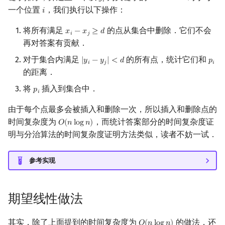
𝑦
𝑖
一个位置
，我们执行以下操作：
𝑖
i
将所有满足
的点从集合中删除．它们不会
𝑥
−
𝑥
≥
𝑑
x
i
−
x
j
≥
d
𝑖
𝑗
再对答案有贡献．
对于集合内满足
的所有点，统计它们和
|
𝑦
−
𝑦
|
<
𝑑
𝑝
|
y
i
−
y
j
|
<
d
p
i
𝑖
𝑗
𝑖
的距离．
将
插入到集合中．
𝑝
p
i
𝑖
由于每个点最多会被插入和删除一次，所以插入和删除点的
时间复杂度为
，而统计答案部分的时间复杂度证
𝑂
(
𝑛
l
o
g
𝑛
)
O
(
n
log
n
)
明与分治算法的时间复杂度证明方法类似，读者不妨一试．
参考实现
期望线性做法
其实，除了上面提到的时间复杂度为
的做法，还
O
(
n
log
n
)