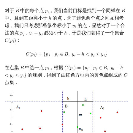
矩阵树定理
Min_25 筛
对于
中的每个点
，我们当前目标是找到一个同样在
𝐵
𝑝
𝐵
B
p
i
B
𝑖
中、且到其距离小于
的点．为了避免两个点之间互相考
ℎ
h
LGV 引理
洲阁筛
虑，我们只考虑那些纵坐标小于
的点．显然对于一个合
𝑦
y
i
𝑖
法的点
，
必须小于
．于是我们获得了一个集合
𝑝
𝑦
−
𝑦
ℎ
最大团搜索算法
类欧几里德算法
p
j
y
i
−
y
j
h
𝑗
𝑖
𝑗
：
𝐶
(
𝑝
)
C
(
p
i
)
𝑖
支配树
Meissel–Lehmer 算法
C
(
p
i
)
=
{
p
j
|
p
j
∈
B
,
y
i
−
h
<
y
j
≤
y
i
}
𝐶
(
𝑝
)
=
{
𝑝
∣
𝑝
∈
𝐵
,
𝑦
−
ℎ
<
𝑦
≤
𝑦
}
𝑖
𝑗
𝑗
𝑖
𝑗
𝑖
图上随机游走
连分数
在点集
中选一点
，根据
𝐵
𝑝
𝐶
(
𝑝
)
=
{
𝑝
∣
𝑝
∈
𝐵
,
𝑦
−
ℎ
B
p
i
C
(
p
i
)
=
{
p
j
|
p
j
∈
B
,
y
i
−
h
<
y
j
≤
y
i
}
𝑖
𝑖
𝑗
𝑗
𝑖
的规则，得到了由红色方框内的黄色点组成的
<
𝑦
≤
𝑦
}
𝐶
C
Stern–Brocot 树与 Farey
𝑗
𝑖
点集．
二次域
Pell 方程