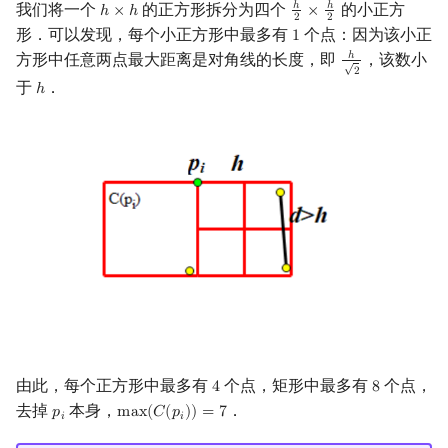
我们将一个
的正方形拆分为四个
的小正方
ℎ
ℎ
ℎ
×
ℎ
×
h
×
h
h
2
×
h
2
2
2
形．可以发现，每个小正方形中最多有
个点：因为该小正
1
1
方形中任意两点最大距离是对角线的长度，即
，该数小
ℎ
h
2
√
2
于
．
ℎ
h
由此，每个正方形中最多有
个点，矩形中最多有
个点，
4
8
4
8
去掉
本身，
．
𝑝
m
a
x
(
𝐶
(
𝑝
)
)
=
7
p
i
max
(
C
(
p
i
)
)
=
7
𝑖
𝑖