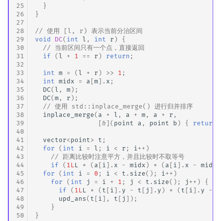
25
}
26
}
27
28
// 使用 [l, r) 表示当前分治区间
29
void
DC
(
int
l
,
int
r
)
{
30
// 当前区间只有一个点，直接返回
31
if
(
l
+
1
==
r
)
return
;
32
33
int
m
=
(
l
+
r
)
>>
1
;
34
int
midx
=
a
[
m
].
x
;
35
DC
(
l
,
m
);
36
DC
(
m
,
r
);
37
// 使用 std::inplace_merge() 进行归并排序
38
inplace_merge
(
a
+
l
,
a
+
m
,
a
+
r
,
39
[
&
](
point
a
,
point
b
)
{
return
40
41
vector
<
point
>
t
;
42
for
(
int
i
=
l
;
i
<
r
;
i
++
)
43
// 距离比较时注意平方，并且比较时不取等号
44
if
(
1L
L
*
(
a
[
i
].
x
-
midx
)
*
(
a
[
i
].
x
-
midx
)
45
for
(
int
i
=
0
;
i
<
t
.
size
();
i
++
)
46
for
(
int
j
=
i
+
1
;
j
<
t
.
size
();
j
++
)
{
47
if
(
1L
L
*
(
t
[
i
].
y
-
t
[
j
].
y
)
*
(
t
[
i
].
y
-
t
48
upd_ans
(
t
[
i
],
t
[
j
]);
49
}
50
}