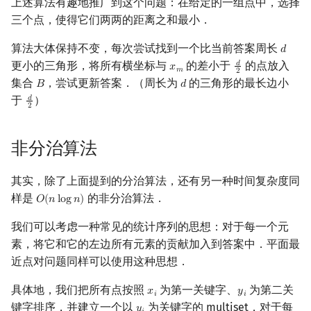
上述算法有趣地推广到这个问题：在给定的一组点中，选择
三个点，使得它们两两的距离之和最小．
算法大体保持不变，每次尝试找到一个比当前答案周长
𝑑
d
更小的三角形，将所有横坐标与
的差小于
的点放入
𝑑
𝑥
x
m
d
2
𝑚
2
集合
，尝试更新答案．（周长为
的三角形的最长边小
𝐵
𝑑
B
d
于
）
𝑑
d
2
2
非分治算法
其实，除了上面提到的分治算法，还有另一种时间复杂度同
样是
的非分治算法．
𝑂
(
𝑛
l
o
g
𝑛
)
O
(
n
log
n
)
我们可以考虑一种常见的统计序列的思想：对于每一个元
素，将它和它的左边所有元素的贡献加入到答案中．平面最
近点对问题同样可以使用这种思想．
具体地，我们把所有点按照
为第一关键字、
为第二关
𝑥
𝑦
x
i
y
i
𝑖
𝑖
键字排序，并建立一个以
为关键字的 multiset．对于每
y
i