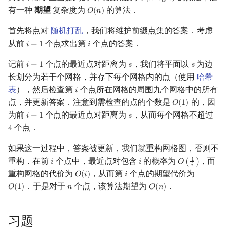
𝑂
(
𝑛
l
o
g
𝑛
)
有一种
期望
复杂度为
的算法．
𝑂
(
𝑛
)
O
(
n
)
首先将点对
随机打乱
，我们将维护前缀点集的答案．考虑
从前
个点求出第
个点的答案．
𝑖
−
1
𝑖
i
−
1
i
记前
个点的最近点对距离为
，我们将平面以
为边
𝑖
−
1
𝑠
𝑠
i
−
1
s
s
长划分为若干个网格，并存下每个网格内的点（使用
哈希
表
），然后检查第
个点所在网格的周围九个网格中的所有
𝑖
i
点，并更新答案．注意到需检查的点的个数是
的，因
𝑂
(
1
)
O
(
1
)
为前
个点的最近点对距离为
，从而每个网格不超过
𝑖
−
1
𝑠
i
−
1
s
个点．
4
4
如果这一过程中，答案被更新，我们就重构网格图，否则不
重构．在前
个点中，最近点对包含
的概率为
，而
1
𝑖
𝑖
𝑂
(
)
i
i
O
(
1
i
)
𝑖
重构网格的代价为
，从而第
个点的期望代价为
𝑂
(
𝑖
)
𝑖
O
(
i
)
i
．于是对于
个点，该算法期望为
．
𝑂
(
1
)
𝑛
𝑂
(
𝑛
)
O
(
1
)
n
O
(
n
)
习题