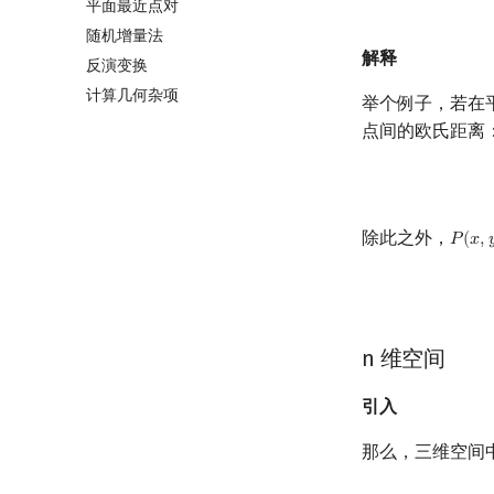
平面最近点对
随机增量法
解释
反演变换
计算几何杂项
举个例子，若在
点间的欧氏距离
除此之外，
𝑃
(
𝑥
,

P
(
x
,
y
)
n 维空间
引入
那么，三维空间