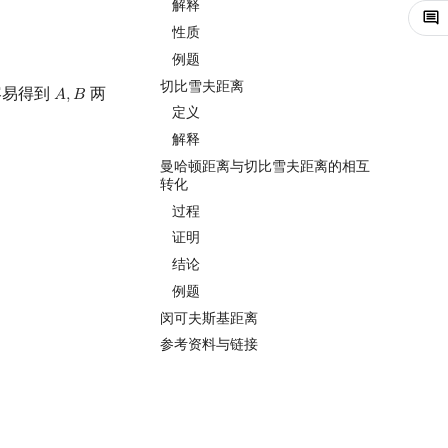
解释
性质
例题
切比雪夫距离
容易得到
两
𝐴
,
𝐵
A
,
B
定义
解释
曼哈顿距离与切比雪夫距离的相互
转化
过程
证明
结论
例题
闵可夫斯基距离
参考资料与链接