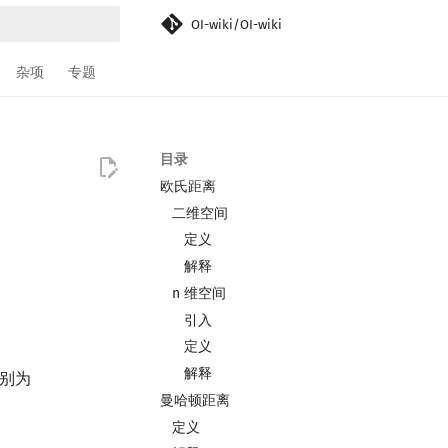
OI-wiki/OI-wiki
搜索引擎
杂项
专题
目录
欧氏距离
二维空间
定义
解释
n 维空间
引入
定义
解释
别为
曼哈顿距离
定义