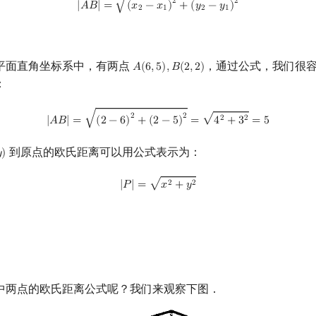
√
2
2
|
𝐴
𝐵
|
=
(
𝑥
−
𝑥
)
+
(
𝑦
−
𝑦
)
2
1
2
1
平面直角坐标系中，有两点
，通过公式，我们很
𝐴
(
6
,
5
)
,
𝐵
(
2
,
2
)
A
(
6
,
5
)
,
B
(
2
,
2
)
：
|
A
B
|
=
(
2
−
6
)
2
+
(
2
−
5
)
2
=
4
2
+
3
2
=
5
√
2
2
√
2
2
|
𝐴
𝐵
|
=
(
2
−
6
)
+
(
2
−
5
)
=
4
+
3
=
5
到原点的欧氏距离可以用公式表示为：

)
|
P
|
=
x
2
+
y
2
√
2
2
|
𝑃
|
=
𝑥
+
𝑦
中两点的欧氏距离公式呢？我们来观察下图．