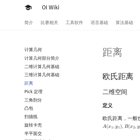
OI Wiki
简介
比赛相关
工具软件
语言基础
算法基础
距离
计算几何
计算几何部分简介
二维计算几何基础
欧氏距离
三维计算几何基础
距离
二维空间
Pick 定理
三角剖分
定义
凸包
扫描线
欧氏距离，一般
旋转卡壳
𝐴
(
𝑥
,
𝑦
)
,
𝐵
(
𝑥
,
𝑦
A
(
x
1
,
y
1
)
,
B
(
x
2
,
y
2
)
1
1
2
半平面交