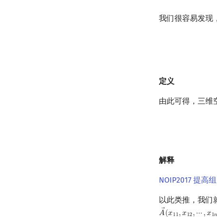
我们很容易发现
定义
由此可得，三维
解释
NOIP2017 提高
以此类推，我们
𝐴
(
𝑥
,
𝑥
,
⋯
,
𝑥
A
→
(
x
11
,
x
12
,
⋯
,
x
1
1
1
1
2
1
