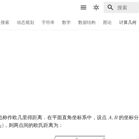
正在初始化
搜索
动态规划
字符串
数学
数据结构
图论
计算几何
也称作欧几里得距离．在平面直角坐标系中，设点
的坐标分
𝐴
,
𝐵
A
,
B
，则两点间的欧氏距离为：
)
2
|
A
B
|
=
(
x
2
−
x
1
)
2
+
(
y
2
−
y
1
)
2