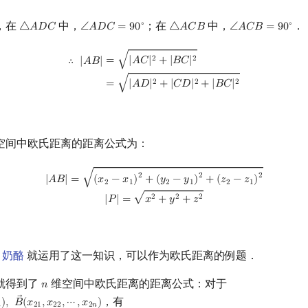
，在
中，
；在
中，
．
∘
∘
△
𝐴
𝐷
𝐶
∠
𝐴
𝐷
𝐶
=
9
0
△
𝐴
𝐶
𝐵
∠
𝐴
𝐶
𝐵
=
9
0
△
A
D
C
∠
A
D
C
=
90
∘
△
A
C
B
∠
A
C
B
=
90
∘
∴
|
A
B
|
=
|
A
C
|
2
+
|
B
C
|
2
=
|
A
D
|
2
+
|
C
D
|
2
+
|
B
C
|
2
√
2
2
=
|
𝐴
𝐶
|
+
|
𝐵
𝐶
|
∴
|
𝐴
𝐵
|
√
2
2
2
=
|
𝐴
𝐷
|
+
|
𝐶
𝐷
|
+
|
𝐵
𝐶
|
空间中欧氏距离的距离公式为：
|
A
B
|
=
(
x
2
−
x
1
)
2
+
(
y
2
−
y
1
)
2
+
(
z
2
−
z
1
)
2
|
P
|
=
x
2
+
y
2
+
z
2
√
2
2
2
|
𝐴
𝐵
|
=
(
𝑥
−
𝑥
)
+
(
𝑦
−
𝑦
)
+
(
𝑧
−
𝑧
)
2
1
2
1
2
1
√
2
2
2
|
𝑃
|
=
𝑥
+
𝑦
+
𝑧
组 奶酪
就运用了这一知识，可以作为欧氏距离的例题．
就得到了
维空间中欧氏距离的距离公式：对于
𝑛
n
，有
)
,
𝐵
(
𝑥
,
𝑥
,
⋯
,
𝑥
)
n
)
,
B
→
(
x
21
,
x
22
,
⋯
,
x
2
n
)

2
1
2
2
2
𝑛