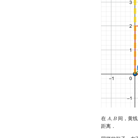
在
间，黄线
𝐴
,
𝐵
A
,
B
距离．