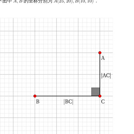
下图中
的坐标分别为
．
𝐴
,
𝐵
𝐴
(
2
5
,
2
0
)
,
𝐵
(
1
0
,
1
0
)
A
,
B
A
(
25
,
20
)
,
B
(
10
,
10
)