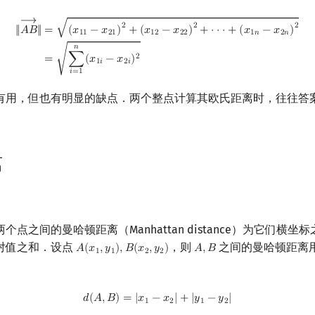
⟶
‖
A
B
→
‖
=
(
x
11
−
x
21
)
2
+
(
x
12
−
x
22
)
2
+
⋅
⋅
⋅
+
(
x
1
n
−
x
2
n
)
2
=
∑
i
=
1
n
(
x
1
i
−
x
2
i
)
2
√
2
2
2
‖
𝐴
𝐵
‖
=
(
𝑥
−
𝑥
)
+
(
𝑥
−
𝑥
)
+
⋅
⋅
⋅
+
(
𝑥
−
𝑥
)
1
1
2
1
1
2
2
2
1
𝑛
2
𝑛
𝑛
√
2
=
∑
(
𝑥
−
𝑥
)
1
𝑖
2
𝑖
𝑖
=
1
有用，但也有明显的缺点．两个整点计算其欧氏距离时，往往答
离
点之间的曼哈顿距离（Manhattan distance）为它们横坐
对值之和．设点
，则
之间的曼哈顿距离
𝐴
(
𝑥
,
𝑦
)
,
𝐵
(
𝑥
,
𝑦
)
𝐴
,
𝐵
A
(
x
1
,
y
1
)
,
B
(
x
2
,
y
2
)
A
,
B
1
1
2
2
d
(
A
,
B
)
=
|
x
1
−
x
2
|
+
|
y
1
−
y
2
|
𝑑
(
𝐴
,
𝐵
)
=
|
𝑥
−
𝑥
|
+
|
𝑦
−
𝑦
|
1
2
1
2