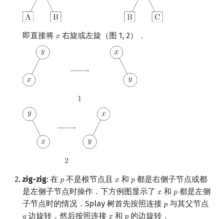
即直接将
右旋或左旋（图 1, 2）．
𝑥
x
zig-zig
: 在
不是根节点且
和
都是右侧子节点或都
𝑝
𝑥
𝑝
p
x
p
是左侧子节点时操作．下方例图显示了
和
都是左侧
𝑥
𝑝
x
p
子节点时的情况．Splay 树首先按照连接
与其父节点
𝑝
p
边旋转，然后按照连接
和
的边旋转．
𝑔
𝑥
𝑝
g
x
p