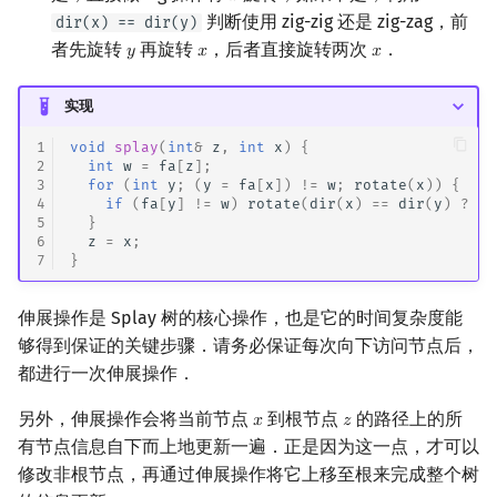
判断使用 zig-zig 还是 zig-zag，前
dir(x) == dir(y)
者先旋转
再旋转
，后者直接旋转两次
．
𝑦
𝑥
𝑥
y
x
x
实现
1
void
splay
(
int
&
z
,
int
x
)
{
2
int
w
=
fa
[
z
];
3
for
(
int
y
;
(
y
=
fa
[
x
])
!=
w
;
rotate
(
x
))
{
4
if
(
fa
[
y
]
!=
w
)
rotate
(
dir
(
x
)
==
dir
(
y
)
?
y
5
}
6
z
=
x
;
7
}
伸展操作是 Splay 树的核心操作，也是它的时间复杂度能
够得到保证的关键步骤．请务必保证每次向下访问节点后，
都进行一次伸展操作．
另外，伸展操作会将当前节点
到根节点
的路径上的所
𝑥
𝑧
x
z
有节点信息自下而上地更新一遍．正是因为这一点，才可以
修改非根节点，再通过伸展操作将它上移至根来完成整个树