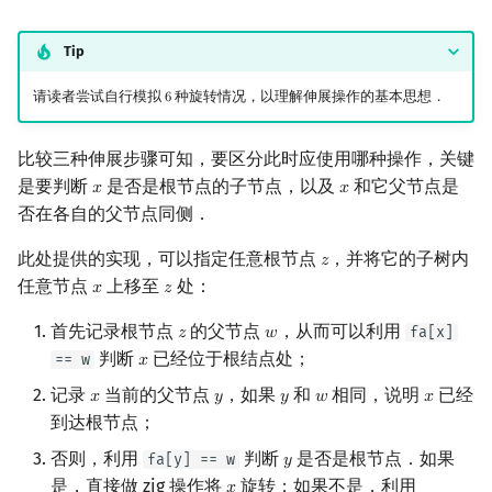
Tip
请读者尝试自行模拟
种旋转情况，以理解伸展操作的基本思想．
6
6
比较三种伸展步骤可知，要区分此时应使用哪种操作，关键
是要判断
是否是根节点的子节点，以及
和它父节点是
𝑥
𝑥
x
x
否在各自的父节点同侧．
此处提供的实现，可以指定任意根节点
，并将它的子树内
𝑧
z
任意节点
上移至
处：
𝑥
𝑧
x
z
首先记录根节点
的父节点
，从而可以利用
fa[x]
𝑧
𝑤
z
w
判断
已经位于根结点处；
== w
𝑥
x
记录
当前的父节点
，如果
和
相同，说明
已经
𝑥
𝑦
𝑦
𝑤
𝑥
x
y
y
w
x
到达根节点；
否则，利用
判断
是否是根节点．如果
fa[y] == w
𝑦
y
是，直接做 zig 操作将
旋转；如果不是，利用
𝑥
x