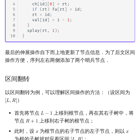
 4
ch
[
id
][
0
]
=
rt
;
 5
if
(
rt
)
fa
[
rt
]
=
id
;
 6
rt
=
id
;
 7
val
[
id
]
=
i
-
1
;
 8
}
 9
splay
(
rt
,
1
);
10
}
最后的伸展操作自下而上地更新了节点信息．为了后文区间
操作方便，序列左右两侧添加了两个哨兵节点．
区间翻转
以区间翻转为例，可以理解区间操作的方法：（设区间为
）
[
𝐿
,
𝑅
]
[
L
,
R
]
首先将节点
上移到根节点，再在其右子树中，将
𝐿
−
1
L
−
1
节点
上移到右子树的根节点；
𝑅
+
1
R
+
1
此时，设
为根节点的右子节点的左子节点，则以
𝑥
𝑥
x
x
为根的子树就对应着区间
；