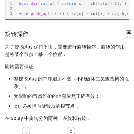
1
bool
dir
(
int
x
)
{
return
x
==
ch
[
fa
[
x
]][
1
];
}
矩阵树定理
Min_25 筛
2
3
void
push_up
(
int
x
)
{
sz
[
x
]
=
cnt
[
x
]
+
sz
[
ch
[
x
][
LGV 引理
洲阁筛
旋转操作
最大团搜索算法
类欧几里德算法
为了使 Splay 保持平衡，需要进行旋转操作．旋转的作用
支配树
Meissel–Lehmer 算法
是将某个节点上移一个位置．
图上随机游走
连分数
旋转需要保证：
Stern–Brocot 树与 Farey
整棵 Splay 的中序遍历不变（不能破坏二叉查找树的性
质）；
二次域
受影响的节点维护的信息依然正确有效；
必须指向旋转后的根节点．
rt
Pell 方程
在 Splay 中旋转分为两种：左旋和右旋．