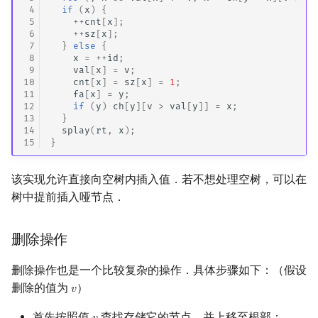
 4
if
(
x
)
{
 5
++
cnt
[
x
];
 6
++
sz
[
x
];
 7
}
else
{
 8
x
=
++
id
;
 9
val
[
x
]
=
v
;
10
cnt
[
x
]
=
sz
[
x
]
=
1
;
11
fa
[
x
]
=
y
;
12
if
(
y
)
ch
[
y
][
v
>
val
[
y
]]
=
x
;
13
}
14
splay
(
rt
,
x
);
15
}
该实现允许直接向空树内插入值．若不想处理空树，可以在
树中提前插入哑节点．
删除操作
删除操作也是一个比较复杂的操作．具体步骤如下：（假设
删除的值为
）
𝑣
v
首先按照值
查找存储它的节点，并上移至根部；