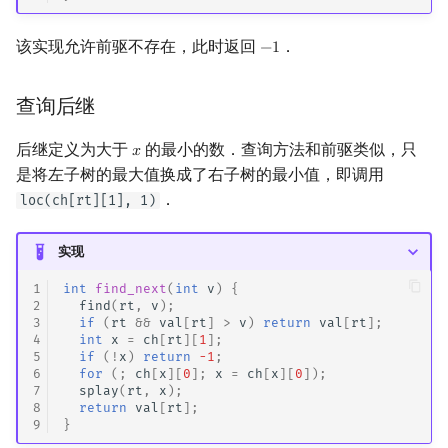
该实现允许前驱不存在，此时返回
．
−
1
−
1
查询后继
后继定义为大于
的最小的数．查询方法和前驱类似，只
𝑥
x
是将左子树的最大值换成了右子树的最小值，即调用
．
loc(ch[rt][1], 1)
实现
1
int
find_next
(
int
v
)
{
2
find
(
rt
,
v
);
3
if
(
rt
&&
val
[
rt
]
>
v
)
return
val
[
rt
];
4
int
x
=
ch
[
rt
][
1
];
5
if
(
!
x
)
return
-1
;
6
for
(;
ch
[
x
][
0
];
x
=
ch
[
x
][
0
]);
7
splay
(
rt
,
x
);
8
return
val
[
rt
];
9
}