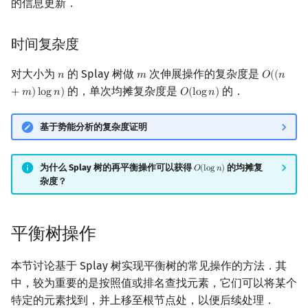
的信息更新．
时间复杂度
对大小为
的 Splay 树做
次伸展操作的复杂度是
𝑛
𝑚
𝑂
(
(
𝑛
n
m
O
(
(
n
+
m
)
l
的，单次均摊复杂度是
的．
+
𝑚
)
l
o
g
𝑛
)
𝑂
(
l
o
g
𝑛
)
O
(
log
n
)
基于势能分析的复杂度证明
为什么 Splay 树的再平衡操作可以获得
的均摊复
𝑂
(
l
o
g
𝑛
)
O
(
log
n
)
杂度？
平衡树操作
本节讨论基于 Splay 树实现平衡树的常见操作的方法．其
中，较为重要的是按照值或排名查找元素，它们可以将某个
特定的元素找到，并上移至根节点处，以便后续处理．