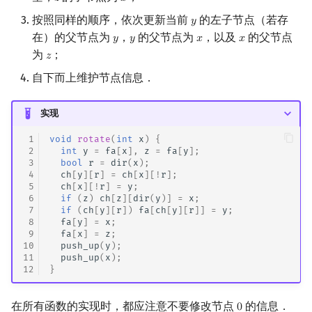
𝑧
𝑥
按照同样的顺序，依次更新当前
的左子节点（若存
𝑦
y
在）的父节点为
，
的父节点为
，以及
的父节点
𝑦
𝑦
𝑥
𝑥
y
y
x
x
为
；
𝑧
z
自下而上维护节点信息．
实现
 1
void
rotate
(
int
x
)
{
 2
int
y
=
fa
[
x
],
z
=
fa
[
y
];
 3
bool
r
=
dir
(
x
);
 4
ch
[
y
][
r
]
=
ch
[
x
][
!
r
];
 5
ch
[
x
][
!
r
]
=
y
;
 6
if
(
z
)
ch
[
z
][
dir
(
y
)]
=
x
;
 7
if
(
ch
[
y
][
r
])
fa
[
ch
[
y
][
r
]]
=
y
;
 8
fa
[
y
]
=
x
;
 9
fa
[
x
]
=
z
;
10
push_up
(
y
);
11
push_up
(
x
);
12
}
在所有函数的实现时，都应注意不要修改节点
的信息．
0
0