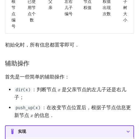
根
已使
父
左右
节点
权值
子
回文树
概率论
欧拉图
Kahan 求和
参考实现
二次剩余
节
用节
亲
儿子
权值
出现
树
点
点个
编号
次数
大
编
数
小
序列自动机
博弈论
序列操作
哈密顿图
珂朵莉树/颜色段均摊
阶 & 原根
号
最小表示法
数值算法
二分图
空间优化简介
根据序列建树
离散对数
初始化时，所有信息都置零即可．
Lyndon 分解
序理论
平面图
区间翻转
高次剩余 & 单位根
辅助操作
Main–Lorentz 算法
杨氏矩阵
弦图
懒标记管理
数论分块
首先是一些简单的辅助操作：
拟阵
图的着色
参考实现
狄利克雷卷积
：判断节点
是父亲节点的左儿子还是右儿
dir(x)
𝑥
x
子；
Berlekamp–Massey 算法
习题
网络流
莫比乌斯反演
：在改变节点位置后，根据子节点信息更
push_up(x)
参考资料与注释
图的匹配
杜教筛
新节点
的信息．
𝑥
x
Prüfer 序列
Powerful Number 筛
实现