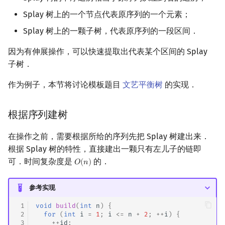
Splay 树上的一个节点代表原序列的一个元素；
Splay 树上的一颗子树，代表原序列的一段区间．
因为有伸展操作，可以快速提取出代表某个区间的 Splay
子树．
作为例子，本节将讨论模板题目
文艺平衡树
的实现．
根据序列建树
在操作之前，需要根据所给的序列先把 Splay 树建出来．
根据 Splay 树的特性，直接建出一颗只有左儿子的链即
可．时间复杂度是
的．
𝑂
(
𝑛
)
O
(
n
)
参考实现
 1
void
build
(
int
n
)
{
 2
for
(
int
i
=
1
;
i
<=
n
+
2
;
++
i
)
{
 3
++
id
;