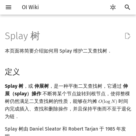
OI Wiki
键
入
Splay 树
Getting Started
比赛相关简介
工具软件简介
语言基础简介
算法基础简介
搜索部分简介
动态规划部分简介
字符串部分简介
数学部分简介
并查集
堆简介
分块思想
线段树基础
定义
可持久化数据结构简介
线段树套线段树
Link Cut Tree
图论部分简介
计算几何部分简介
杂项简介
RMQ
OI 赛事与赛制
题型概述
读入、输出优化
Vim
评测工具简介
Testlib 简介
Hello, World!
C++ 标准库简介
类
复杂度简介
排序简介
DP 优化简介
后缀数组简介
数字系统简介
数论基础
多项式与生成函数简介
排列组合
线性代数简介
线性规划基础
基本概念
基本概念
博弈论简介
插值
树基础
最短路
最小生成树
强连通分量
网络流简介
图匹配
离线算法简介
随机函数
以
本页面将简要介绍如何用 Splay 维护二叉查找树．
开
关于本项目
赛事
代码编辑工具
C++ 基础
复杂度
DFS（搜索）
动态规划基础
字符串基础
布尔代数
并查集复杂度
二叉堆
块状数组
线段树合并 & 分裂
基本结构与操作
可持久化线段树
平衡树套线段树
全局平衡二叉树
图论相关概念
二维计算几何基础
离散化
并查集应用
ICPC/CCPC 赛事与赛制
交互题
分段打表
Emacs
Arbiter
通用
C++ 语法基础
STL 容器
命名空间
均摊复杂度
选择排序
单调队列/单调栈优化
最优原地后缀排序算法
进位制
模算术简介
代数基本定理
抽屉原理
向量
单纯形法
群论
条件概率与独立性
公平组合游戏
数值积分
树的直径
差分约束
最小树形图
双连通分量
最大流
二分图最大匹配
CDQ 分治
随机化技巧
始
定义
如何参与
题型
评测工具
C++ 标准库
枚举
BFS（搜索）
记忆化搜索
标准库
数字系统
配对堆
块状链表
李超线段树
可持久化块状数组
线段树套平衡树
Euler Tour Tree
图的存储
三维计算几何基础
双指针
括号序列
维护信息
常见错误
VS Code
Cena
Generator
变量
STL 算法
值类别
冒泡排序
斜率优化
平衡三进制
素数
快速傅里叶变换
容斥原理
内积和外积
环论
随机变量
零和游戏
高斯消元
树的中心
k 短路
最小直径生成树
割点和桥
最小割
二分图最大权匹配
整体二分
爬山算法
搜
OI Wiki 不是什么
学习路线
命令行
C++ 进阶
模拟
双向搜索
背包 DP
字符串匹配
位操作
左偏树
树分块
猫树
可持久化平衡树
树状数组套权值线段树
Top Tree
DFS（图论）
距离
离线算法
线段树与离线询问
辅助操作
常见技巧
Atom
CCR Plus
Validator
运算
bitset
重载运算符
插入排序
四边形不等式优化
格雷码
最大公约数
快速数论变换
斐波那契数列
矩阵
域论
随机变量的数字特征
非公平组合游戏
牛顿迭代法
树的重心
同余最短路
圆方树
费用流
一般图最大匹配
莫队算法
模拟退火
索
Splay 树
，或
伸展树
，是一种平衡二叉查找树，它通过
伸
展（splay）操作
不断将某个节点旋转到根节点，使得整棵
格式手册
学习资源
命令行编译与调试
C++ 与其他常用语言的区别
递归 & 分治
启发式搜索
区间 DP
字符串哈希
二进制集合操作
Sqrt Tree
区间最值操作 & 区间历史最
可持久化字典树
分块套树状数组
BFS（图论）
Pick 定理
分数规划
旋转操作
Eclipse
Lemon
Interactor
流程控制语句
string
引用
计数排序
Slope Trick 优化
欧拉函数
快速沃尔什变换
错位排列
初等变换
Schreier–Sims 算法
概率不等式
最近公共祖先
点/边连通度
上下界网络流
一般图最大权匹配
树仍然满足二叉查找树的性质，能够在均摊
时间
𝑂
(
l
o
g
𝑁
)
O
(
log
N
)
值
内完成插入、查找和删除操作，并且保持平衡而不至于退化
数学符号表
技巧
编译器
Pascal 转 C++ 急救
贪心
A*
DAG 上的 DP
字典树 (Trie)
高精度计算
可持久化可并堆
树上问题
三角剖分
随机化
伸展操作
Notepad++
Checker
高级数据类型
pair
常量
基数排序
WQS 二分
筛法
Chirp Z 变换
卡特兰数
行列式
树链剖分
Stoer–Wagner 算法
稳定匹配
为链．
Kinetic Tournament Tree
Splay 树由 Daniel Sleator 和 Robert Tarjan 于 1985 年发
F.A.Q.
出题
WSL (Windows 10)
Python 速成
排序
迭代加深搜索
树形 DP
前缀函数与 KMP 算法
快速幂
有向无环图
凸包
悬线法
时间复杂度
Kate
函数
新版 C++ 特性
快速排序
状态设计优化
分解质因数
多项式牛顿迭代
斯特林数
线性空间
树上启发式合并