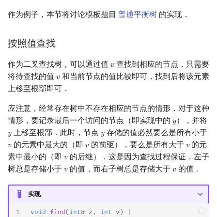
作为例子，本节将讨论模板题目
普通平衡树
的实现．
按照值查找
作为二叉查找树，可以通过值
查找到相应的节点，只需要
𝑣
v
将待查找的值
和当前节点的值比较即可，找到后将该元素
𝑣
v
上移至根部即可．
应注意，经常存在树中不存在相应的节点的情形．对于这种
情形，要记录最后一个访问的节点（即实现中的
），并将
𝑦
y
上移至根部．此时，节点
存储的值必然要么是所有小于
𝑦
𝑦
y
y
的元素中最大的（即
的前驱），要么是所有大于
的元
𝑣
𝑣
𝑣
v
v
v
素中最小的（即
的后继）．这是因为查找过程保证，左子
𝑣
v
树总是存储小于
的值，而右子树总是存储大于
的值．
𝑣
𝑣
v
v
实现
1
void
find
(
int
&
z
,
int
v
)
{