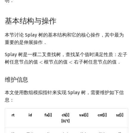
明．
镜像站列表
Special Judge
Java 速成
前缀和 & 差分
IDA*
状压 DP
Boyer–Moore 算法
置换和排列
平衡树操作
拓扑排序
扫描线
有限状态自动机
Dev-C++
文件操作
Lambda 表达式
归并排序
裴蜀定理 & 一次不定方程
多项式多点求值|快速插值
贝尔数
线性基
虚树
基本结构与操作
致谢
Testlib
Java 进阶
二分
回溯法
数位 DP
Z 函数（扩展 KMP）
弧度制与坐标系
最短路问题
旋转卡壳
计算理论基础
按照值查找
CLion
pb_ds
堆排序
费马小定理 & 欧拉定理
多项式初等函数
伯努利数
线性映射
树分治
本节讨论 Splay 树的基本结构和它的核心操作，其中最为
Polygon
倍增
Dancing Links
插头 DP
AC 自动机
复数
生成树问题
半平面交
字节顺序
按照排名访问
Geany
编译优化
桶排序
模逆元
常系数齐次线性递推
Entringer Number
特征多项式
动态树分治
重要的是伸展操作．
OJ 工具
构造
Alpha–Beta 剪枝
计数 DP
后缀数组 (SA)
数论
斯坦纳树
平面最近点对
约瑟夫问题
合并操作
Xcode
希尔排序
线性同余方程
多项式平移|连续点值平移
Eulerian Number
对角化
AHU 算法
Splay 树是一棵二叉查找树，查找某个值时满足性质：左子
树任意节点的值
根节点的值
右子树任意节点的值．
<
<
<
<
LaTeX 入门
优化
动态 DP
后缀自动机 (SAM)
多项式与生成函数
拆点
随机增量法
表达式求值
插入操作
GUIDE
锦标赛排序
中国剩余定理
符号化方法
分拆数
Jordan标准型
树哈希
维护信息
Git
概率 DP
后缀平衡树
组合数学
连通性相关
反演变换
在一台机器上规划任务
删除操作
Sublime Text
Tim 排序
升幂引理
Lagrange 反演
范德蒙德卷积
树上随机游走
本文使用数组模拟指针来实现 Splay 树，需要维护如下信
DP 套 DP
广义后缀自动机
线性代数
环计数问题
计算几何杂项
主元素问题
查询排名
CP Editor
排序相关 STL
阶乘取模
形式幂级数复合|复合逆
Pólya 计数
息：
DP 优化
后缀树
线性规划
最小环
Garsia–Wachs 算法
查询前驱
Code::Blocks
排序应用
卢卡斯定理
普通生成函数
图论计数
rt
id
fa[i]
ch[i]
val[i]
cnt[i]
sz[i]
[0/1]
其它 DP 方法
Manacher
抽象代数
2-SAT
15-puzzle
查询后继
同余方程
指数生成函数