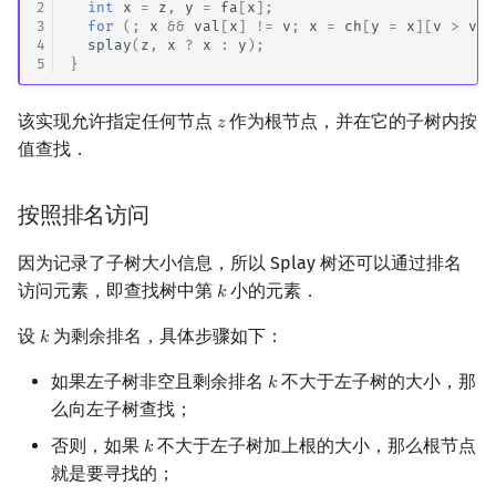
2
int
x
=
z
,
y
=
fa
[
x
];
3
for
(;
x
&&
val
[
x
]
!=
v
;
x
=
ch
[
y
=
x
][
v
>
val
4
splay
(
z
,
x
?
x
:
y
);
5
}
该实现允许指定任何节点
作为根节点，并在它的子树内按
𝑧
z
值查找．
按照排名访问
因为记录了子树大小信息，所以 Splay 树还可以通过排名
访问元素，即查找树中第
小的元素．
𝑘
k
设
为剩余排名，具体步骤如下：
𝑘
k
如果左子树非空且剩余排名
不大于左子树的大小，那
𝑘
k
么向左子树查找；
否则，如果
不大于左子树加上根的大小，那么根节点
𝑘
k
就是要寻找的；