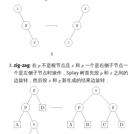
zig-zag
: 在
不是根节点且
和
一个是右侧子节点一
𝑝
𝑥
𝑝
p
x
p
个是左侧子节点时操作．Splay 树首先按
和
之间的
𝑝
𝑥
p
x
边旋转，然后按
和
新生成的结果边旋转．
𝑥
𝑔
x
g