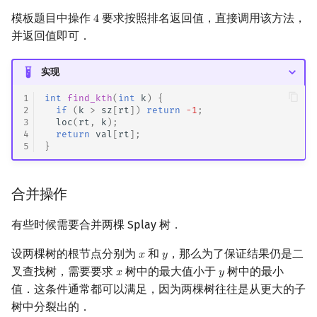
模板题目中操作
要求按照排名返回值，直接调用该方法，
4
4
并返回值即可．
实现
1
int
find_kth
(
int
k
)
{
2
if
(
k
>
sz
[
rt
])
return
-1
;
3
loc
(
rt
,
k
);
4
return
val
[
rt
];
5
}
合并操作
有些时候需要合并两棵 Splay 树．
设两棵树的根节点分别为
和
，那么为了保证结果仍是二
𝑥
𝑦
x
y
叉查找树，需要要求
树中的最大值小于
树中的最小
𝑥
𝑦
x
y
值．这条件通常都可以满足，因为两棵树往往是从更大的子
树中分裂出的．