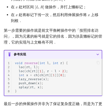
[
𝐿
,
𝑅
]
[
L
,
R
]
在
处对区间
做操作，并打上懒标记；
𝑥
[
𝐿
,
𝑅
]
x
[
L
,
R
]
在
处将标记下传一次，然后利用伸展操作将
上移
𝑥
𝑥
x
x
到根．
第一步需要的操作就是前文平衡树操作中的「按照排名访
问」，因为元素的标号就是它的排名．因为涉及懒标记的管
理，它的实现与上文略有不同．
参考实现
1
void
reverse
(
int
l
,
int
r
)
{
2
loc
(
rt
,
l
);
3
loc
(
ch
[
rt
][
1
],
r
-
l
+
2
);
4
int
x
=
ch
[
ch
[
rt
][
1
]][
0
];
5
lazy_reverse
(
x
);
6
push_down
(
x
);
7
splay
(
rt
,
x
);
8
}
最后一步的伸展操作并非为了保证复杂度正确，而是为了更