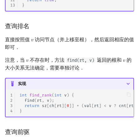
13
}
查询排名
直接按照值
访问节点（并上移至根），然后返回相应的值
𝑣
v
即可．
注意，当
不存在时，方法
返回的根和
的
find(rt, v)
𝑣
𝑣
v
v
大小关系无法确定，需要单独讨论．
实现
1
int
find_rank
(
int
v
)
{
2
find
(
rt
,
v
);
3
return
sz
[
ch
[
rt
][
0
]]
+
(
val
[
rt
]
<
v
?
cnt
[
rt
]
4
}
查询前驱