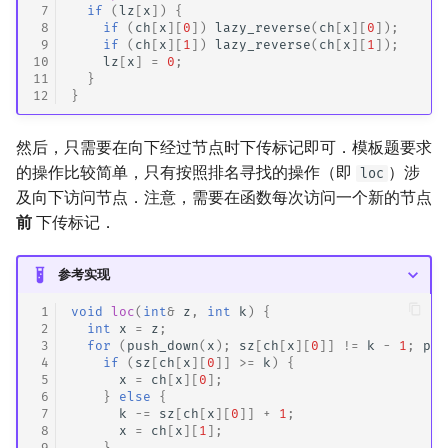
 7
if
(
lz
[
x
])
{
 8
if
(
ch
[
x
][
0
])
lazy_reverse
(
ch
[
x
][
0
]);
 9
if
(
ch
[
x
][
1
])
lazy_reverse
(
ch
[
x
][
1
]);
10
lz
[
x
]
=
0
;
11
}
12
}
然后，只需要在向下经过节点时下传标记即可．模板题要求
的操作比较简单，只有按照排名寻找的操作（即
）涉
loc
及向下访问节点．注意，需要在函数每次访问一个新的节点
前
下传标记．
参考实现
 1
void
loc
(
int
&
z
,
int
k
)
{
 2
int
x
=
z
;
 3
for
(
push_down
(
x
);
sz
[
ch
[
x
][
0
]]
!=
k
-
1
;
pus
 4
if
(
sz
[
ch
[
x
][
0
]]
>=
k
)
{
 5
x
=
ch
[
x
][
0
];
 6
}
else
{
 7
k
-=
sz
[
ch
[
x
][
0
]]
+
1
;
 8
x
=
ch
[
x
][
1
];
 9
}