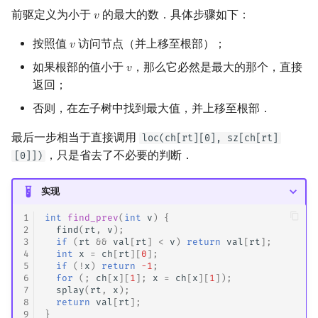
前驱定义为小于
的最大的数．具体步骤如下：
𝑣
v
按照值
访问节点（并上移至根部）；
𝑣
v
如果根部的值小于
，那么它必然是最大的那个，直接
𝑣
v
返回；
否则，在左子树中找到最大值，并上移至根部．
最后一步相当于直接调用
loc(ch[rt][0], sz[ch[rt]
，只是省去了不必要的判断．
[0]])
实现
1
int
find_prev
(
int
v
)
{
2
find
(
rt
,
v
);
3
if
(
rt
&&
val
[
rt
]
<
v
)
return
val
[
rt
];
4
int
x
=
ch
[
rt
][
0
];
5
if
(
!
x
)
return
-1
;
6
for
(;
ch
[
x
][
1
];
x
=
ch
[
x
][
1
]);
7
splay
(
rt
,
x
);
8
return
val
[
rt
];
9
}