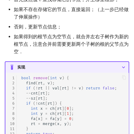
𝑣
v
如果不存在存储它的节点，直接返回；（上一步已经做
了伸展操作）
否则，更新节点信息；
如果得到的根节点为空节点，就合并左右子树作为新的
根节点，注意合并前需要更新两个子树的根的父节点为
空．
实现
 1
bool
remove
(
int
v
)
{
 2
find
(
rt
,
v
);
 3
if
(
!
rt
||
val
[
rt
]
!=
v
)
return
false
;
 4
--
cnt
[
rt
];
 5
--
sz
[
rt
];
 6
if
(
!
cnt
[
rt
])
{
 7
int
x
=
ch
[
rt
][
0
];
 8
int
y
=
ch
[
rt
][
1
];
 9
fa
[
x
]
=
fa
[
y
]
=
0
;
10
rt
=
merge
(
x
,
y
);
11
}
12
return
true
;