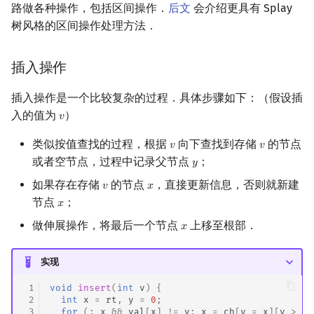
路做各种操作，包括区间操作．
后文
会介绍更具有 Splay
树风格的区间操作处理方法．
插入操作
插入操作是一个比较复杂的过程．具体步骤如下：（假设插
入的值为
）
𝑣
v
类似按值查找的过程，根据
向下查找到存储
的节点
𝑣
𝑣
v
v
或者空节点，过程中记录父节点
；
𝑦
y
如果存在存储
的节点
，直接更新信息，否则就新建
𝑣
𝑥
v
x
节点
；
𝑥
x
做伸展操作，将最后一个节点
上移至根部．
𝑥
x
实现
 1
void
insert
(
int
v
)
{
 2
int
x
=
rt
,
y
=
0
;
 3
for
(;
x
&&
val
[
x
]
!=
v
;
x
=
ch
[
y
=
x
][
v
>
va