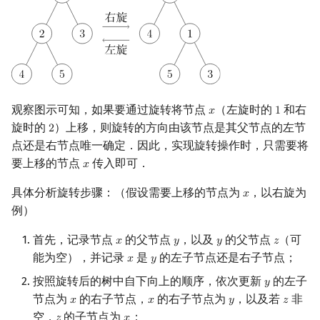
观察图示可知，如果要通过旋转将节点
（左旋时的
和右
𝑥
1
x
1
旋时的
）上移，则旋转的方向由该节点是其父节点的左节
2
2
点还是右节点唯一确定．因此，实现旋转操作时，只需要将
要上移的节点
传入即可．
𝑥
x
具体分析旋转步骤：（假设需要上移的节点为
，以右旋为
𝑥
x
例）
首先，记录节点
的父节点
，以及
的父节点
（可
𝑥
𝑦
𝑦
𝑧
x
y
y
z
能为空），并记录
是
的左子节点还是右子节点；
𝑥
𝑦
x
y
按照旋转后的树中自下向上的顺序，依次更新
的左子
𝑦
y
节点为
的右子节点，
的右子节点为
，以及若
非
𝑥
𝑥
𝑦
𝑧
x
x
y
z
空，
的子节点为
；
z
x