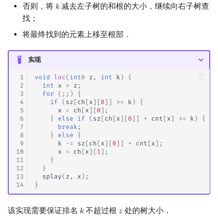
否则，将
减去左子树的和根的大小，继续向右子树查
𝑘
k
找；
将最终找到的元素上移至根部．
实现
 1
void
loc
(
int
&
z
,
int
k
)
{
 2
int
x
=
z
;
 3
for
(;;)
{
 4
if
(
sz
[
ch
[
x
][
0
]]
>=
k
)
{
 5
x
=
ch
[
x
][
0
];
 6
}
else
if
(
sz
[
ch
[
x
][
0
]]
+
cnt
[
x
]
>=
k
)
{
 7
break
;
 8
}
else
{
 9
k
-=
sz
[
ch
[
x
][
0
]]
+
cnt
[
x
];
10
x
=
ch
[
x
][
1
];
11
}
12
}
13
splay
(
z
,
x
);
14
}
该实现需要保证排名
不超过根
处的树大小．
𝑘
𝑧
k
z