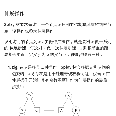
伸展操作
Splay 树要求每访问一个节点
后都要强制将其旋转到根节
𝑥
x
点．该操作也称为伸展操作．
设刚访问的节点为
．要做伸展操作，就是要对
做一系列
𝑥
𝑥
x
x
的
伸展步骤
．每次对
做一次伸展步骤，
到根节点的距
𝑥
𝑥
x
x
离都会更近．定义
为
的父节点．伸展步骤有三种：
𝑝
𝑥
p
x
zig
: 在
是根节点时操作．Splay 树会根据
和
间的
𝑝
𝑥
𝑝
p
x
p
边旋转．
zig
存在是用于处理奇偶校验问题，仅当
在
𝑥
x
伸展操作开始时具有奇数深度时作为伸展操作的最后一
步执行．