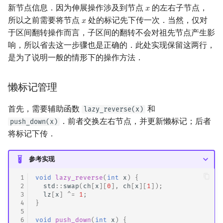
新节点信息．因为伸展操作涉及到节点
的左右子节点，
𝑥
x
所以之前需要将节点
处的标记先下传一次．当然，仅对
𝑥
x
于区间翻转操作而言，子区间的翻转不会对祖先节点产生影
响，所以省去这一步骤也是正确的．此处实现保留这两行，
是为了说明一般的情形下的操作方法．
懒标记管理
首先，需要辅助函数
和
lazy_reverse(x)
．前者交换左右节点，并更新懒标记；后者
push_down(x)
将标记下传．
参考实现
 1
void
lazy_reverse
(
int
x
)
{
 2
std
::
swap
(
ch
[
x
][
0
],
ch
[
x
][
1
]);
 3
lz
[
x
]
^=
1
;
 4
}
 5
 6
void
push_down
(
int
x
)
{