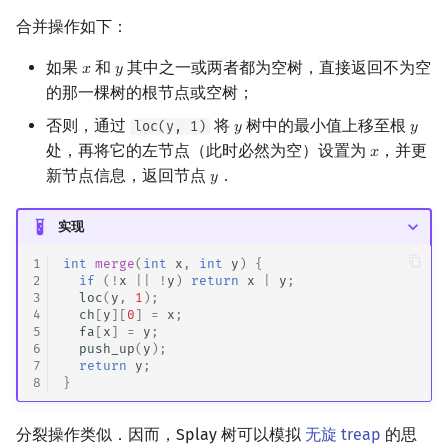
合并操作如下：
如果
和
其中之一或两者都为空树，直接返回不为空
𝑥
𝑦
x
y
的那一棵树的根节点或空树；
否则，通过
将
树中的最小值上移至根
loc(y, 1)
𝑦
𝑦
y
y
处，再将它的左节点（此时必然为空）设置为
，并更
𝑥
x
新节点信息，返回节点
．
𝑦
y
实现
1
int
merge
(
int
x
,
int
y
)
{
2
if
(
!
x
||
!
y
)
return
x
|
y
;
3
loc
(
y
,
1
);
4
ch
[
y
][
0
]
=
x
;
5
fa
[
x
]
=
y
;
6
push_up
(
y
);
7
return
y
;
8
}
分裂操作类似．因而，Splay 树可以模拟
无旋 treap
的思