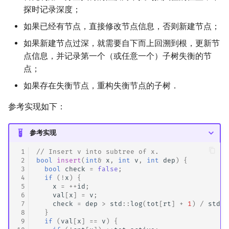
探时记录深度；
如果已经有节点，直接修改节点信息，否则新建节点；
如果新建节点过深，就需要自下而上回溯到根，更新节
点信息，并记录第一个（或任意一个）子树失衡的节
点；
如果存在失衡节点，重构失衡节点的子树．
参考实现如下：
参考实现
 1
// Insert v into subtree of x.
 2
bool
insert
(
int
&
x
,
int
v
,
int
dep
)
{
 3
bool
check
=
false
;
 4
if
(
!
x
)
{
 5
x
=
++
id
;
 6
val
[
x
]
=
v
;
 7
check
=
dep
>
std
::
log
(
tot
[
rt
]
+
1
)
/
std
::
 8
}
 9
if
(
val
[
x
]
==
v
)
{