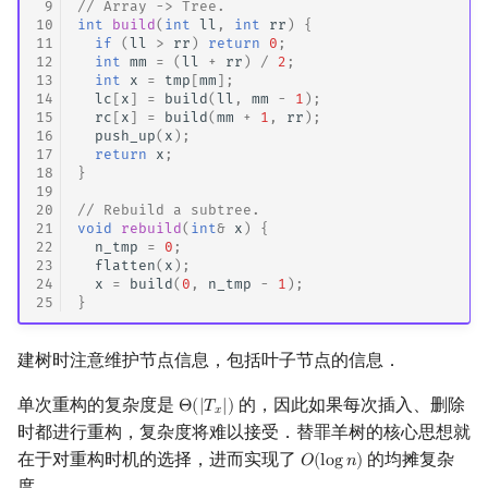
 9
// Array -> Tree.
10
int
build
(
int
ll
,
int
rr
)
{
11
if
(
ll
>
rr
)
return
0
;
12
int
mm
=
(
ll
+
rr
)
/
2
;
13
int
x
=
tmp
[
mm
];
14
lc
[
x
]
=
build
(
ll
,
mm
-
1
);
15
rc
[
x
]
=
build
(
mm
+
1
,
rr
);
16
push_up
(
x
);
17
return
x
;
18
}
19
20
// Rebuild a subtree.
21
void
rebuild
(
int
&
x
)
{
22
n_tmp
=
0
;
23
flatten
(
x
);
24
x
=
build
(
0
,
n_tmp
-
1
);
25
}
建树时注意维护节点信息，包括叶子节点的信息．
单次重构的复杂度是
的，因此如果每次插入、删除
Θ
(
|
𝑇
|
)
Θ
(
|
T
x
|
)
𝑥
时都进行重构，复杂度将难以接受．替罪羊树的核心思想就
在于对重构时机的选择，进而实现了
的均摊复杂
𝑂
(
l
o
g
𝑛
)
O
(
log
n
)
度．