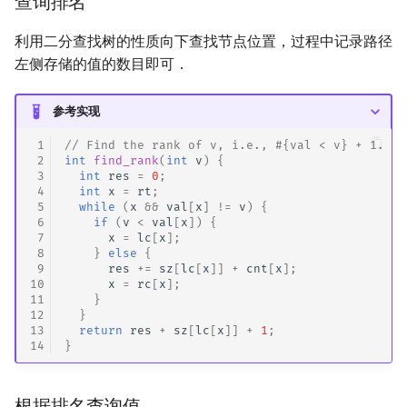
查询排名
利用二分查找树的性质向下查找节点位置，过程中记录路径
左侧存储的值的数目即可．
参考实现
 1
// Find the rank of v, i.e., #{val < v} + 1.
 2
int
find_rank
(
int
v
)
{
 3
int
res
=
0
;
 4
int
x
=
rt
;
 5
while
(
x
&&
val
[
x
]
!=
v
)
{
 6
if
(
v
<
val
[
x
])
{
 7
x
=
lc
[
x
];
 8
}
else
{
 9
res
+=
sz
[
lc
[
x
]]
+
cnt
[
x
];
10
x
=
rc
[
x
];
11
}
12
}
13
return
res
+
sz
[
lc
[
x
]]
+
1
;
14
}
根据排名查询值