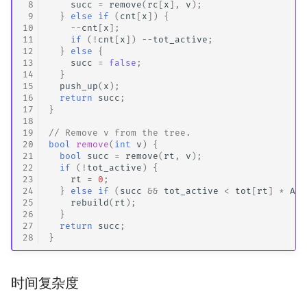
 8
succ
=
remove
(
rc
[
x
],
v
);
 9
}
else
if
(
cnt
[
x
])
{
10
--
cnt
[
x
];
11
if
(
!
cnt
[
x
])
--
tot_active
;
12
}
else
{
13
succ
=
false
;
14
}
15
push_up
(
x
);
16
return
succ
;
17
}
18
19
// Remove v from the tree.
20
bool
remove
(
int
v
)
{
21
bool
succ
=
remove
(
rt
,
v
);
22
if
(
!
tot_active
)
{
23
rt
=
0
;
24
}
else
if
(
succ
&&
tot_active
<
tot
[
rt
]
*
ALP
25
rebuild
(
rt
);
26
}
27
return
succ
;
28
}
时间复杂度