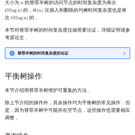
大小为
的替罪羊树的访问节点的时间复杂度为单次
𝑛
n
的，
次插入和删除的均摊时间复杂度也是单
𝑂
(
l
o
g
𝑛
)
Θ
(
𝑛
)
O
(
log
n
)
Θ
(
n
)
次
的．
𝑂
(
l
o
g
𝑛
)
O
(
log
n
)
本节对替罪羊树的时间复杂度仅做简要论证，详细证明请参
考原论文．
替罪羊树的时间复杂度的论证
平衡树操作
本节介绍用替罪羊树维护可重集的方法．
除上节介绍的操作外，其余操作均为平衡树的常见操作．但
是，因为替罪羊树中可能存在空节点，这些操作也需要相应
调整．