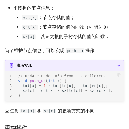
回文树
概率论
欧拉图
Kahan 求和
二次剩余
平衡树的节点信息：
：节点存储的值；
val[x]
序列自动机
博弈论
哈密顿图
珂朵莉树/颜色段均摊
阶 & 原根
：节点存储的值的计数（可能为
）；
cnt[x]
0
0
最小表示法
数值算法
二分图
空间优化简介
离散对数
：以
为根的子树存储的值的计数．
sz[x]
𝑥
x
Lyndon 分解
序理论
平面图
高次剩余 & 单位根
为了维护节点信息，可以实现
操作：
push_up
Main–Lorentz 算法
杨氏矩阵
弦图
数论分块
参考实现
1
// Update node info from its children.
拟阵
图的着色
狄利克雷卷积
2
void
push_up
(
int
x
)
{
3
tot
[
x
]
=
1
+
tot
[
lc
[
x
]]
+
tot
[
rc
[
x
]];
4
sz
[
x
]
=
cnt
[
x
]
+
sz
[
lc
[
x
]]
+
sz
[
rc
[
x
]];
Berlekamp–Massey 算法
网络流
莫比乌斯反演
5
}
图的匹配
杜教筛
应注意
和
的更新方式的不同．
tot[x]
sz[x]
Prüfer 序列
Powerful Number 筛
重构操作