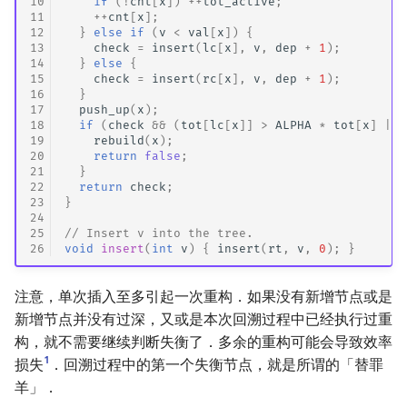
10
if
(
!
cnt
[
x
])
++
tot_active
;
11
++
cnt
[
x
];
12
}
else
if
(
v
<
val
[
x
])
{
13
check
=
insert
(
lc
[
x
],
v
,
dep
+
1
);
14
}
else
{
15
check
=
insert
(
rc
[
x
],
v
,
dep
+
1
);
16
}
17
push_up
(
x
);
18
if
(
check
&&
(
tot
[
lc
[
x
]]
>
ALPHA
*
tot
[
x
]
||
19
rebuild
(
x
);
20
return
false
;
21
}
22
return
check
;
23
}
24
25
// Insert v into the tree.
26
void
insert
(
int
v
)
{
insert
(
rt
,
v
,
0
);
}
注意，单次插入至多引起一次重构．如果没有新增节点或是
新增节点并没有过深，又或是本次回溯过程中已经执行过重
构，就不需要继续判断失衡了．多余的重构可能会导致效率
1
损失
．回溯过程中的第一个失衡节点，就是所谓的「替罪
羊」．