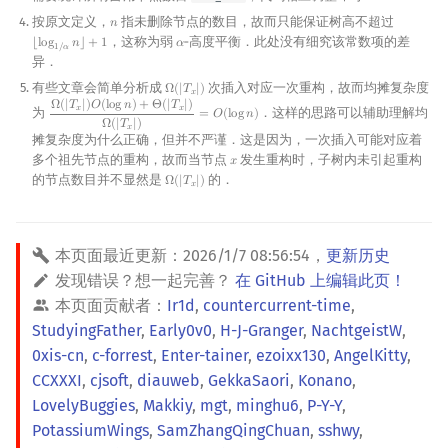
按原文定义，
指未删除节点的数目，故而只能保证树高不超过
𝑛
n
，这称为弱
‑高度平衡．此处没有细究该常数项的差
⌊
l
o
g
𝑛
⌋
+
1
𝛼
⌊
log
1
/
α
n
⌋
+
1
α
1
/
𝛼
异．
有些文章会简单分析成
次插入对应一次重构，故而均摊复杂度
Ω
(
|
𝑇
|
)
Ω
(
|
T
x
|
)
𝑥
Ω
(
|
𝑇
|
)
𝑂
(
l
o
g
𝑛
)
+
Θ
(
|
𝑇
|
)
𝑥
𝑥
为
．这样的思路可以辅助理解均
=
𝑂
(
l
o
g
𝑛
)
Ω
(
|
T
x
|
)
O
(
log
n
)
+
Θ
(
|
T
x
|
)
Ω
(
|
T
x
|
)
=
O
(
log
n
)
Ω
(
|
𝑇
|
)
𝑥
摊复杂度为什么正确，但并不严谨．这是因为，一次插入可能对应着
多个祖先节点的重构，故而当节点
发生重构时，子树内未引起重构
𝑥
x
的节点数目并不显然是
的．
Ω
(
|
𝑇
|
)
Ω
(
|
T
x
|
)
𝑥
本页面最近更新：
2026/1/7 08:56:54
，
更新历史
发现错误？想一起完善？
在 GitHub 上编辑此页！
本页面贡献者：
Ir1d
,
countercurrent-time
,
StudyingFather
,
Early0v0
,
H-J-Granger
,
NachtgeistW
,
0xis-cn
,
c-forrest
,
Enter-tainer
,
ezoixx130
,
AngelKitty
,
CCXXXI
,
cjsoft
,
diauweb
,
GekkaSaori
,
Konano
,
LovelyBuggies
,
Makkiy
,
mgt
,
minghu6
,
P-Y-Y
,
PotassiumWings
,
SamZhangQingChuan
,
sshwy
,