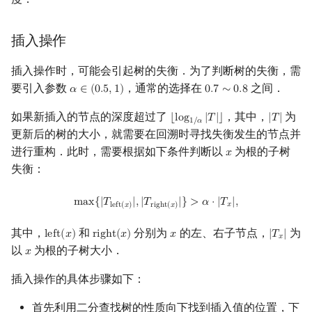
插入操作
插入操作时，可能会引起树的失衡．为了判断树的失衡，需
要引入参数
，通常的选择在
之间．
𝛼
∈
(
0
.
5
,
1
)
0
.
7
∼
0
.
8
α
∈
(
0.5
,
1
)
0.7
∼
0.8
如果新插入的节点的深度超过了
，其中，
为
⌊
l
o
g
|
𝑇
|
⌋
|
𝑇
|
⌊
log
1
/
α
|
T
|
⌋
|
T
|
1
/
𝛼
更新后的树的大小，就需要在回溯时寻找失衡发生的节点并
进行重构．此时，需要根据如下条件判断以
为根的子树
𝑥
x
失衡：
max
{
|
T
left
(
x
)
|
,
|
T
right
(
x
)
|
}
>
α
⋅
|
T
x
|
,
m
a
x
{
|
𝑇
|
,
|
𝑇
|
}
>
𝛼
⋅
|
𝑇
|
,
𝑥
l
e
f
t
(
𝑥
)
r
i
g
h
t
(
𝑥
)
其中，
和
分别为
的左、右子节点，
为
l
e
f
t
(
𝑥
)
r
i
g
h
t
(
𝑥
)
𝑥
|
𝑇
|
left
(
x
)
right
(
x
)
x
|
T
x
|
𝑥
以
为根的子树大小．
𝑥
x
插入操作的具体步骤如下：
首先利用二分查找树的性质向下找到插入值的位置，下