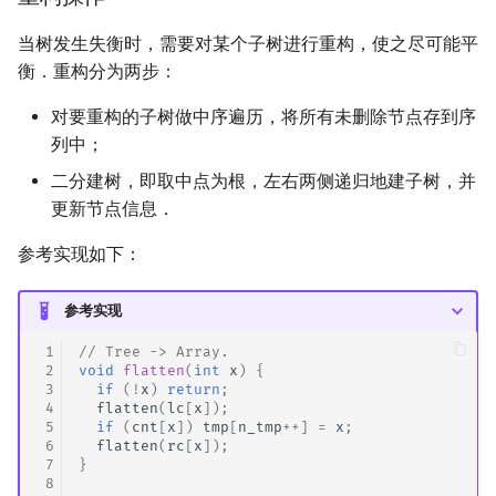
矩阵树定理
Min_25 筛
当树发生失衡时，需要对某个子树进行重构，使之尽可能平
衡．重构分为两步：
LGV 引理
洲阁筛
对要重构的子树做中序遍历，将所有未删除节点存到序
最大团搜索算法
类欧几里德算法
列中；
二分建树，即取中点为根，左右两侧递归地建子树，并
支配树
Meissel–Lehmer 算法
更新节点信息．
图上随机游走
连分数
参考实现如下：
Stern–Brocot 树与 Farey
参考实现
二次域
 1
// Tree -> Array.
 2
void
flatten
(
int
x
)
{
 3
if
(
!
x
)
return
;
Pell 方程
 4
flatten
(
lc
[
x
]);
 5
if
(
cnt
[
x
])
tmp
[
n_tmp
++
]
=
x
;
 6
flatten
(
rc
[
x
]);
 7
}
 8