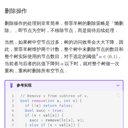
删除操作
删除操作的处理则非常简单．替罪羊树的删除策略是「懒删
除」，即节点为空时，不移除节点，而是留待后续处理．
当然，如果树中空节点过多，树的访问效率会大大下降．因
此，替罪羊树维护两个计数，整个树中未删除节点的数目和
2
整个树实际使用的节点数目．对于选定的阈值
，
𝛼
∈
(
0
,
1
)
α
∈
(
0
,
1
)
当前者与后者的比值下降到
以下时，就对整个树做一次
𝛼
α
重构，重构时删除所有空节点．
参考实现
 1
// Remove v from subtree of x.
 2
bool
remove
(
int
x
,
int
v
)
{
 3
if
(
!
x
)
return
false
;
 4
bool
succ
=
true
;
 5
if
(
v
<
val
[
x
])
{
 6
succ
=
remove
(
lc
[
x
],
v
);
 7
}
else
if
(
v
>
val
[
x
])
{