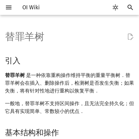
OI Wiki
键
入
替罪羊树
Getting Started
比赛相关简介
工具软件简介
语言基础简介
算法基础简介
搜索部分简介
动态规划部分简介
字符串部分简介
数学部分简介
并查集
堆简介
分块思想
线段树基础
引入
可持久化数据结构简介
线段树套线段树
Link Cut Tree
图论部分简介
计算几何部分简介
杂项简介
RMQ
OI 赛事与赛制
题型概述
读入、输出优化
Vim
评测工具简介
Testlib 简介
Hello, World!
C++ 标准库简介
类
复杂度简介
排序简介
DP 优化简介
后缀数组简介
数字系统简介
数论基础
多项式与生成函数简介
排列组合
线性代数简介
线性规划基础
基本概念
基本概念
博弈论简介
插值
树基础
最短路
最小生成树
强连通分量
网络流简介
图匹配
离线算法简介
随机函数
以
开
关于本项目
赛事
代码编辑工具
C++ 基础
复杂度
DFS（搜索）
动态规划基础
字符串基础
布尔代数
并查集复杂度
二叉堆
块状数组
线段树合并 & 分裂
基本结构和操作
可持久化线段树
平衡树套线段树
全局平衡二叉树
图论相关概念
二维计算几何基础
离散化
并查集应用
ICPC/CCPC 赛事与赛制
交互题
分段打表
Emacs
Arbiter
通用
C++ 语法基础
STL 容器
命名空间
均摊复杂度
选择排序
单调队列/单调栈优化
最优原地后缀排序算法
进位制
模算术简介
代数基本定理
抽屉原理
向量
单纯形法
群论
条件概率与独立性
公平组合游戏
数值积分
树的直径
差分约束
最小树形图
双连通分量
最大流
二分图最大匹配
CDQ 分治
随机化技巧
引入
始
如何参与
题型
评测工具
C++ 标准库
枚举
BFS（搜索）
记忆化搜索
标准库
数字系统
配对堆
块状链表
李超线段树
可持久化块状数组
线段树套平衡树
Euler Tour Tree
图的存储
三维计算几何基础
双指针
括号序列
节点信息
常见错误
VS Code
Cena
Generator
变量
STL 算法
值类别
冒泡排序
斜率优化
平衡三进制
素数
快速傅里叶变换
容斥原理
内积和外积
环论
随机变量
零和游戏
高斯消元
树的中心
k 短路
最小直径生成树
割点和桥
最小割
二分图最大权匹配
整体二分
爬山算法
替罪羊树
是一种依靠重构操作维持平衡的重量平衡树．替
搜
罪羊树会在插入、删除操作后，检测树是否发生失衡；如果
OI Wiki 不是什么
学习路线
命令行
C++ 进阶
模拟
双向搜索
背包 DP
字符串匹配
位操作
左偏树
树分块
猫树
可持久化平衡树
树状数组套权值线段树
Top Tree
DFS（图论）
距离
离线算法
线段树与离线询问
重构操作
常见技巧
Atom
CCR Plus
Validator
运算
bitset
重载运算符
插入排序
四边形不等式优化
格雷码
最大公约数
快速数论变换
斐波那契数列
矩阵
域论
随机变量的数字特征
非公平组合游戏
牛顿迭代法
树的重心
同余最短路
圆方树
费用流
一般图最大匹配
莫队算法
模拟退火
索
失衡，将有针对性地进行重构以恢复平衡．
格式手册
学习资源
命令行编译与调试
C++ 与其他常用语言的区别
递归 & 分治
启发式搜索
区间 DP
字符串哈希
二进制集合操作
Sqrt Tree
区间最值操作 & 区间历史最
可持久化字典树
分块套树状数组
BFS（图论）
Pick 定理
分数规划
插入操作
Eclipse
Lemon
Interactor
流程控制语句
string
引用
计数排序
Slope Trick 优化
欧拉函数
快速沃尔什变换
错位排列
初等变换
Schreier–Sims 算法
概率不等式
最近公共祖先
点/边连通度
上下界网络流
一般图最大权匹配
一般地，替罪羊树不支持区间操作，且无法完全持久化；但
值
它具有实现简单、常数较小的优点．
数学符号表
技巧
编译器
Pascal 转 C++ 急救
贪心
A*
DAG 上的 DP
字典树 (Trie)
高精度计算
可持久化可并堆
树上问题
三角剖分
随机化
删除操作
Notepad++
Checker
高级数据类型
pair
常量
基数排序
WQS 二分
筛法
Chirp Z 变换
卡特兰数
行列式
树链剖分
Stoer–Wagner 算法
稳定匹配
Kinetic Tournament Tree
基本结构和操作
F.A.Q.
出题
WSL (Windows 10)
Python 速成
排序
迭代加深搜索
树形 DP
前缀函数与 KMP 算法
快速幂
有向无环图
凸包
悬线法
时间复杂度
Kate
函数
新版 C++ 特性
快速排序
状态设计优化
分解质因数
多项式牛顿迭代
斯特林数
线性空间
树上启发式合并