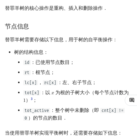
替罪羊树的核心操作是重构、插入和删除操作．
镜像站列表
Special Judge
Java 速成
前缀和 & 差分
IDA*
状压 DP
Boyer–Moore 算法
置换和排列
平衡树操作
拓扑排序
扫描线
有限状态自动机
Dev-C++
文件操作
Lambda 表达式
归并排序
裴蜀定理 & 一次不定方程
多项式多点求值|快速插值
贝尔数
线性基
虚树
致谢
Testlib
Java 进阶
二分
回溯法
数位 DP
Z 函数（扩展 KMP）
弧度制与坐标系
最短路问题
旋转卡壳
计算理论基础
查询排名
CLion
pb_ds
堆排序
费马小定理 & 欧拉定理
多项式初等函数
伯努利数
线性映射
树分治
节点信息
Polygon
倍增
Dancing Links
插头 DP
AC 自动机
复数
生成树问题
半平面交
字节顺序
根据排名查询值
Geany
编译优化
桶排序
模逆元
常系数齐次线性递推
Entringer Number
特征多项式
动态树分治
替罪羊树需要存储以下信息，用于树的自平衡操作：
树的结构信息：
OJ 工具
构造
Alpha–Beta 剪枝
计数 DP
后缀数组 (SA)
数论
斯坦纳树
平面最近点对
约瑟夫问题
查询前驱、后继
Xcode
希尔排序
线性同余方程
多项式平移|连续点值平移
Eulerian Number
对角化
AHU 算法
：已使用节点数目；
id
LaTeX 入门
优化
动态 DP
后缀自动机 (SAM)
多项式与生成函数
拆点
随机增量法
表达式求值
参考实现
GUIDE
锦标赛排序
中国剩余定理
符号化方法
分拆数
Jordan标准型
树哈希
：根节点；
rt
，
：左、右子节点；
lc[x]
rc[x]
Git
概率 DP
后缀平衡树
组合数学
参考资料
连通性相关
反演变换
在一台机器上规划任务
Sublime Text
Tim 排序
升幂引理
Lagrange 反演
范德蒙德卷积
树上随机游走
：以
为根的子树大小（每个节点计数为
tot[x]
𝑥
x
DP 套 DP
广义后缀自动机
线性代数
环计数问题
计算几何杂项
主元素问题
CP Editor
排序相关 STL
阶乘取模
形式幂级数复合|复合逆
Pólya 计数
3
）
；
1
1
：整个树中未删除（即
tot_active
cnt[x] !=
DP 优化
后缀树
线性规划
最小环
Garsia–Wachs 算法
Code::Blocks
排序应用
卢卡斯定理
普通生成函数
图论计数
）的节点的数目．
0
其它 DP 方法
Manacher
抽象代数
2-SAT
15-puzzle
同余方程
指数生成函数
当使用替罪羊树实现平衡树时，还需要存储如下信息：