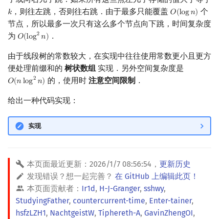
回文树
概率论
欧拉图
Kahan 求和
，则往左跳，否则往右跳．由于最多只能覆盖
二次剩余
个
𝑘
𝑂
(
l
o
g
𝑛
)
k
O
(
log
n
)
节点，所以最多一次只有这么多个节点向下跳，时间复杂度
序列自动机
博弈论
哈密顿图
珂朵莉树/颜色段均摊
阶 & 原根
为
．
2
𝑂
(
l
o
g
𝑛
)
O
(
log
2
n
)
由于线段树的常数较大，在实现中往往使用常数更小且更方
最小表示法
数值算法
二分图
空间优化简介
离散对数
便处理前缀和的
树状数组
实现．另外空间复杂度是
的，使用时
注意空间限制
．
2
𝑂
(
𝑛
l
o
g
𝑛
)
O
(
n
log
2
n
)
Lyndon 分解
序理论
平面图
高次剩余 & 单位根
给出一种代码实现：
Main–Lorentz 算法
杨氏矩阵
弦图
数论分块
实现
拟阵
图的着色
狄利克雷卷积
Berlekamp–Massey 算法
网络流
莫比乌斯反演
本页面最近更新：
2026/1/7 08:56:54
，
更新历史
发现错误？想一起完善？
在 GitHub 上编辑此页！
图的匹配
杜教筛
本页面贡献者：
Ir1d
,
H-J-Granger
,
sshwy
,
StudyingFather
,
countercurrent-time
,
Enter-tainer
,
Prüfer 序列
Powerful Number 筛
hsfzLZH1
,
NachtgeistW
,
Tiphereth-A
,
GavinZhengOI
,