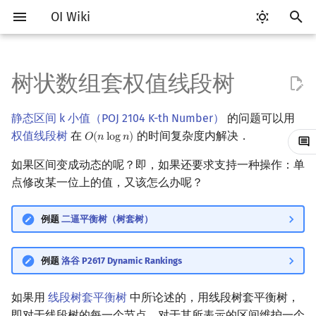
OI Wiki
键
入
树状数组套权值线段树
Getting Started
比赛相关简介
工具软件简介
语言基础简介
算法基础简介
搜索部分简介
动态规划部分简介
字符串部分简介
数学部分简介
并查集
堆简介
分块思想
线段树基础
二叉搜索树 & 平衡树
可持久化数据结构简介
Link Cut Tree
图论部分简介
计算几何部分简介
杂项简介
RMQ
OI 赛事与赛制
题型概述
读入、输出优化
Vim
评测工具简介
Testlib 简介
Hello, World!
C++ 标准库简介
类
复杂度简介
排序简介
DP 优化简介
后缀数组简介
数字系统简介
数论基础
多项式与生成函数简介
排列组合
线性代数简介
线性规划基础
基本概念
基本概念
博弈论简介
插值
树基础
最短路
最小生成树
强连通分量
网络流简介
图匹配
离线算法简介
随机函数
以
静态区间 k 小值（POJ 2104 K-th Number）
的问题可以用
开
关于本项目
赛事
代码编辑工具
C++ 基础
复杂度
DFS（搜索）
动态规划基础
字符串基础
布尔代数
并查集复杂度
二叉堆
块状数组
线段树合并 & 分裂
Treap
可持久化线段树
全局平衡二叉树
图论相关概念
二维计算几何基础
离散化
并查集应用
ICPC/CCPC 赛事与赛制
交互题
分段打表
Emacs
Arbiter
通用
C++ 语法基础
STL 容器
命名空间
均摊复杂度
选择排序
单调队列/单调栈优化
最优原地后缀排序算法
进位制
模算术简介
代数基本定理
抽屉原理
向量
单纯形法
群论
条件概率与独立性
公平组合游戏
数值积分
树的直径
差分约束
最小树形图
双连通分量
最大流
二分图最大匹配
CDQ 分治
随机化技巧
权值线段树
在
的时间复杂度内解决．
𝑂
(
𝑛
l
o
g
𝑛
)
O
(
n
log
n
)
始
如何参与
题型
评测工具
C++ 标准库
枚举
BFS（搜索）
记忆化搜索
标准库
数字系统
配对堆
块状链表
李超线段树
Splay 树
可持久化块状数组
Euler Tour Tree
图的存储
三维计算几何基础
双指针
括号序列
如果区间变成动态的呢？即，如果还要求支持一种操作：单
常见错误
VS Code
Cena
Generator
变量
STL 算法
值类别
冒泡排序
斜率优化
平衡三进制
素数
快速傅里叶变换
容斥原理
内积和外积
环论
随机变量
零和游戏
高斯消元
树的中心
k 短路
最小直径生成树
割点和桥
最小割
二分图最大权匹配
整体二分
爬山算法
搜
点修改某一位上的值，又该怎么办呢？
OI Wiki 不是什么
学习路线
命令行
C++ 进阶
模拟
双向搜索
背包 DP
字符串匹配
位操作
左偏树
树分块
猫树
WBLT
可持久化平衡树
Top Tree
DFS（图论）
距离
离线算法
线段树与离线询问
常见技巧
Atom
CCR Plus
Validator
运算
bitset
重载运算符
插入排序
四边形不等式优化
格雷码
最大公约数
快速数论变换
斐波那契数列
矩阵
域论
随机变量的数字特征
非公平组合游戏
牛顿迭代法
树的重心
同余最短路
圆方树
费用流
一般图最大匹配
莫队算法
模拟退火
索
例题
二逼平衡树（树套树）
格式手册
学习资源
命令行编译与调试
C++ 与其他常用语言的区别
递归 & 分治
启发式搜索
区间 DP
字符串哈希
二进制集合操作
Sqrt Tree
区间最值操作 & 区间历史最
替罪羊树
可持久化字典树
BFS（图论）
Pick 定理
分数规划
Eclipse
Lemon
Interactor
流程控制语句
string
引用
计数排序
Slope Trick 优化
欧拉函数
快速沃尔什变换
错位排列
初等变换
Schreier–Sims 算法
概率不等式
最近公共祖先
点/边连通度
上下界网络流
一般图最大权匹配
值
例题
洛谷 P2617 Dynamic Rankings
数学符号表
技巧
编译器
Pascal 转 C++ 急救
贪心
A*
DAG 上的 DP
字典树 (Trie)
高精度计算
笛卡尔树
可持久化可并堆
树上问题
三角剖分
随机化
Notepad++
Checker
高级数据类型
pair
常量
基数排序
WQS 二分
筛法
Chirp Z 变换
卡特兰数
行列式
树链剖分
Stoer–Wagner 算法
稳定匹配
Kinetic Tournament Tree
如果用
线段树套平衡树
中所论述的，用线段树套平衡树，
F.A.Q.
出题
WSL (Windows 10)
Python 速成
排序
迭代加深搜索
树形 DP
前缀函数与 KMP 算法
快速幂
Size Balanced Tree
有向无环图
凸包
悬线法
Kate
函数
新版 C++ 特性
快速排序
状态设计优化
分解质因数
多项式牛顿迭代
斯特林数
线性空间
树上启发式合并
即对于线段树的每一个节点，对于其所表示的区间维护一个