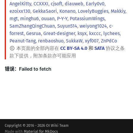
AngelKitty
,
CCXXXI
,
cjsoft
,
diauweb
,
Early0v0
,
矩阵树定理
Min_25 筛
ezoixx130
,
GekkaSaori
,
Konano
,
LovelyBuggies
,
Makkiy
,
mgt
,
minghu6
,
ouuan
,
P-Y-Y
,
PotassiumWings
,
LGV 引理
洲阁筛
SamZhangQingChuan
,
Suyun514
,
weiyong1024
,
c-
forrest
,
Gesrua
,
Great-designer
,
ksyx
,
kxccc
,
lychees
,
最大团搜索算法
类欧几里德算法
Peanut-Tang
,
renbaoshuo
,
SukkaW
,
xyf007
,
ZnPdCo
本页面的全部内容在
CC BY-SA 4.0
和
SATA
协议之条
支配树
Meissel–Lehmer 算法
款下提供，附加条款亦可能应用
图上随机游走
连分数
Stern–Brocot 树与 Farey
二次域
Pell 方程
Copyright © 2016 - 2026 OI Wiki Team
Made with
Material for MkDocs