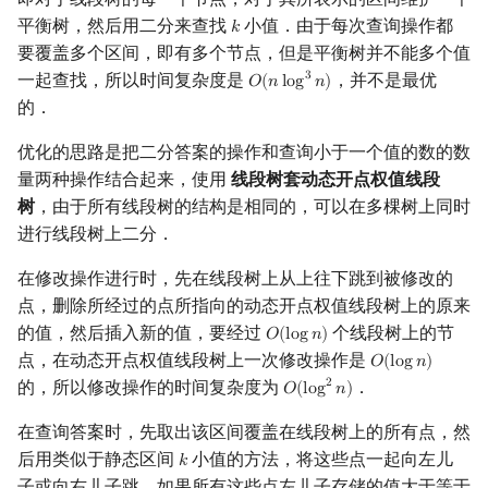
平衡树，然后用二分来查找
小值．由于每次查询操作都
𝑘
k
镜像站列表
Special Judge
Java 速成
前缀和 & 差分
IDA*
状压 DP
Boyer–Moore 算法
置换和排列
AVL 树
拓扑排序
扫描线
有限状态自动机
Dev-C++
文件操作
Lambda 表达式
归并排序
裴蜀定理 & 一次不定方程
多项式多点求值|快速插值
贝尔数
线性基
虚树
要覆盖多个区间，即有多个节点，但是平衡树并不能多个值
一起查找，所以时间复杂度是
，并不是最优
3
𝑂
(
𝑛
l
o
g
𝑛
)
O
(
n
log
3
n
)
致谢
Testlib
Java 进阶
二分
回溯法
数位 DP
Z 函数（扩展 KMP）
弧度制与坐标系
红黑树
最短路问题
旋转卡壳
计算理论基础
CLion
pb_ds
堆排序
费马小定理 & 欧拉定理
多项式初等函数
伯努利数
线性映射
树分治
的．
Polygon
倍增
Dancing Links
插头 DP
AC 自动机
复数
左偏红黑树
生成树问题
半平面交
字节顺序
Geany
编译优化
桶排序
模逆元
常系数齐次线性递推
Entringer Number
特征多项式
动态树分治
优化的思路是把二分答案的操作和查询小于一个值的数的数
量两种操作结合起来，使用
线段树套动态开点权值线段
OJ 工具
构造
Alpha–Beta 剪枝
计数 DP
后缀数组 (SA)
数论
AA 树
斯坦纳树
平面最近点对
约瑟夫问题
Xcode
希尔排序
线性同余方程
多项式平移|连续点值平移
Eulerian Number
对角化
AHU 算法
树
，由于所有线段树的结构是相同的，可以在多棵树上同时
进行线段树上二分．
LaTeX 入门
优化
动态 DP
后缀自动机 (SAM)
多项式与生成函数
拆点
随机增量法
表达式求值
GUIDE
锦标赛排序
中国剩余定理
符号化方法
分拆数
Jordan标准型
树哈希
在修改操作进行时，先在线段树上从上往下跳到被修改的
Git
概率 DP
后缀平衡树
组合数学
连通性相关
反演变换
在一台机器上规划任务
Sublime Text
Tim 排序
升幂引理
Lagrange 反演
范德蒙德卷积
树上随机游走
点，删除所经过的点所指向的动态开点权值线段树上的原来
的值，然后插入新的值，要经过
个线段树上的节
𝑂
(
l
o
g
𝑛
)
O
(
log
n
)
DP 套 DP
广义后缀自动机
线性代数
环计数问题
计算几何杂项
主元素问题
CP Editor
排序相关 STL
阶乘取模
形式幂级数复合|复合逆
Pólya 计数
点，在动态开点权值线段树上一次修改操作是
𝑂
(
l
o
g
𝑛
)
O
(
log
n
)
的，所以修改操作的时间复杂度为
．
2
𝑂
(
l
o
g
𝑛
)
O
(
log
2
n
)
DP 优化
后缀树
线性规划
最小环
Garsia–Wachs 算法
Code::Blocks
排序应用
卢卡斯定理
普通生成函数
图论计数
在查询答案时，先取出该区间覆盖在线段树上的所有点，然
后用类似于静态区间
小值的方法，将这些点一起向左儿
其它 DP 方法
Manacher
抽象代数
2-SAT
15-puzzle
同余方程
指数生成函数
𝑘
k
子或向右儿子跳．如果所有这些点左儿子存储的值大于等于