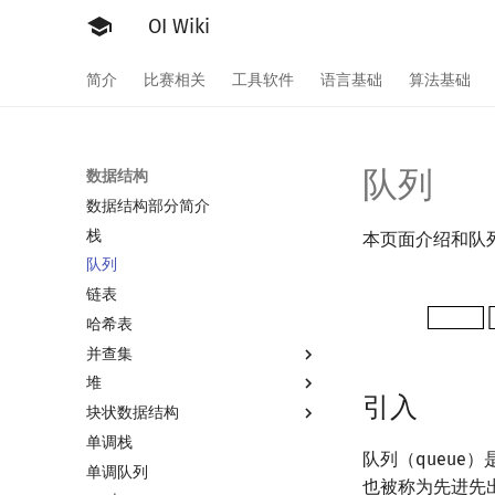
OI Wiki
简介
比赛相关
工具软件
语言基础
算法基础
队列
数据结构
数据结构部分简介
栈
本页面介绍和队
队列
链表
哈希表
并查集
堆
并查集
引入
块状数据结构
并查集复杂度
堆简介
单调栈
二叉堆
分块思想
队列（queu
单调队列
配对堆
块状数组
也被称为先进先出（fi