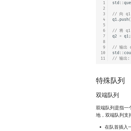
 1
std
::
que
 2
 3
// 向 q
 4
q1
.
push
(
 5
 6
// 将 q
 7
q2
=
q1
;
 8
 9
// 输出
10
std
::
cou
11
// 输出:
特殊队列
双端队列
双端队列是指一
地，双端队列支持
在队首插入