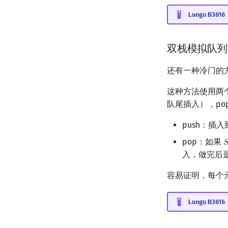
Luogu B3
双栈模拟队列
还有一种冷门的
这种方法使用两
队尾插入），po
push：插
pop：如果

S
入，做完后
容易证明，每个
Luogu B3