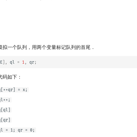
模拟一个队列，用两个变量标记队列的首尾．
E
],
ql
=
1
,
qr
;
代码如下：
q[++qr] = x;
ql++;
q[ql]
q[qr]
ql = 1; qr = 0;