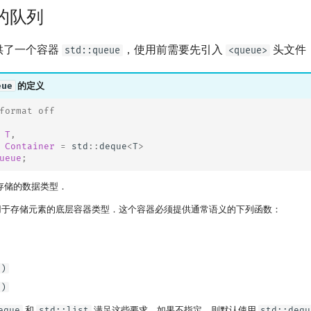
 中的队列
中提供了一个容器
，使用前需要先引入
头文件
std::queue
<queue>
eue
的定义
format off
T
,
Container
=
std
::
deque
<
T
>
ueue
;
中要存储的数据类型．
于存储元素的底层容器类型．这个容器必须提供通常语义的下列函数：
()
()
eque
和
std::list
满足这些要求．如果不指定，则默认使用
std::dequ