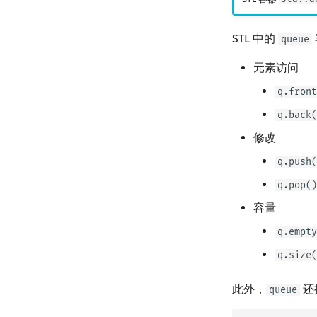
STL 中的
queue
元素访问
q.front
q.back(
修改
q.push(
q.pop()
容量
q.empty
q.size(
此外，
还
queue