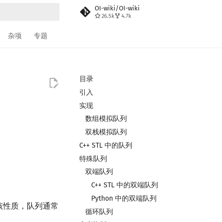
OI-wiki/OI-wiki
26.5k
4.7k
搜索
杂项
专题
目录
引入
实现
数组模拟队列
双栈模拟队列
C++ STL 中的队列
特殊队列
双端队列
C++ STL 中的双端队列
Python 中的双端队列
该性质，队列通常
循环队列