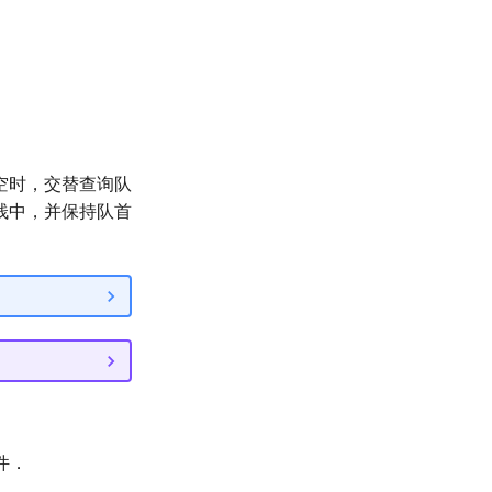
空时，交替查询队
栈中，并保持队首
件．