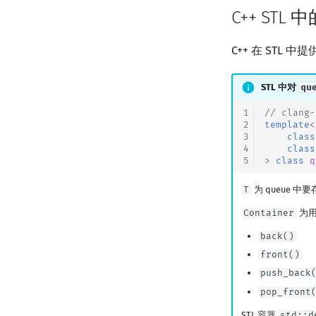
C++ STL
C++ 在 STL 
STL 中对
qu
1
// clang-
2
template
<
3
class
4
class
5
>
class
q
T
为 queue 
Container
为用
back()
front()
push_back
pop_front
STL 容器
std::d