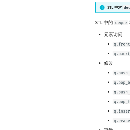
STL 中对
de
STL 中的
deque
元素访问
q.front
q.back(
修改
q.push_
q.pop_b
q.push_
q.pop_f
q.inser
q.erase