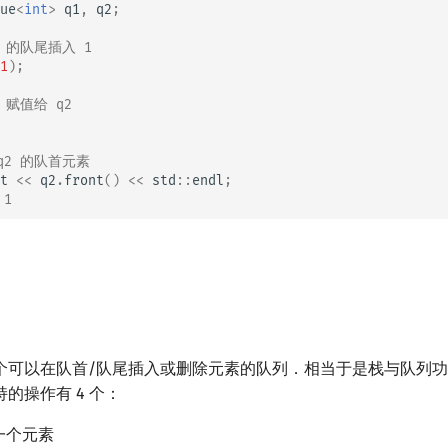
ue
<
int
>
q1
,
q2
;
1 的队尾插入 1
1
);
1 赋值给 q2
 q2 的队首元素
t
<<
q2
.
front
()
<<
std
::
endl
;
 1
个可以在队首/队尾插入或删除元素的队列．相当于是栈与队列
的操作有 4 个：
一个元素