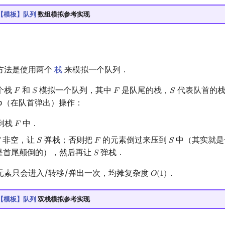
616【模板】队列
数组模拟参考实现
方法是使用两个
栈
来模拟一个队列．
个栈
和
模拟一个队列，其中
是队尾的栈，
代表队首的栈，
𝐹
𝑆
𝐹
𝑆
F
S
F
S
p（在队首弹出）操作：
入到栈
中．
𝐹
F
非空，让
弹栈；否则把
的元素倒过来压到
中（其实就是

𝑆
𝐹
𝑆
S
F
S
是首尾颠倒的），然后再让
弹栈．
𝑆
S
元素只会进入/转移/弹出一次，均摊复杂度
．
𝑂
(
1
)
O
(
1
)
616【模板】队列
双栈模拟参考实现