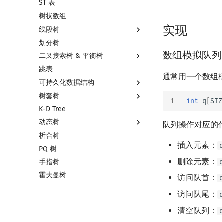
ST 表
左偏树
块状链表
树状数组
树分块
实现
线段树
Sqrt Tree
划分树
线段树基础
数组模拟队列
二叉搜索树 & 平衡树
线段树合并 & 分裂
跳表
李超线段树
二叉搜索树 & 平衡树
通常用一个数组
可持久化数据结构
猫树
Treap
树套树
区间最值操作 & 区间历史最值
Splay 树
可持久化数据结构简介
1
int
q
[
SIZ
K-D Tree
Kinetic Tournament Tree
WBLT
可持久化线段树
线段树套线段树
动态树
替罪羊树
可持久化块状数组
平衡树套线段树
队列操作对应的
析合树
笛卡尔树
可持久化平衡树
线段树套平衡树
Link Cut Tree
插入元素：
PQ 树
Size Balanced Tree
可持久化字典树
树状数组套权值线段树
全局平衡二叉树
删除元素：
手指树
AVL 树
可持久化可并堆
分块套树状数组
Euler Tour Tree
霍夫曼树
红黑树
Top Tree
访问队首：
左偏红黑树
访问队尾：
AA 树
清空队列：