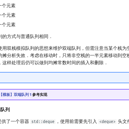
一个元素
一个元素
一个元素
列的方式与普通队列相同．
使用双栈模拟队列的思想来维护双端队列，但需注意当某个栈为
均摊分析失效．考虑在移动时，只将非空栈的一半元素移动到空
，这样处理后仍可以做到均摊常数时间的插入和删除．
656【模板】双端队列 1
参考实现
双端队列
中也提供了一个容器
，使用前需要先引入
头文
std::deque
<deque>